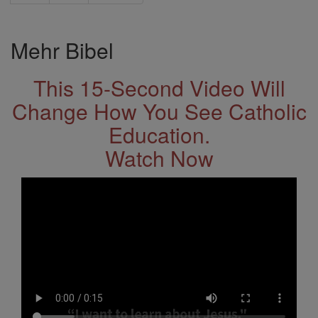
Mehr Bibel
This 15-Second Video Will
Change How You See Catholic
Education.
Watch Now