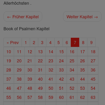
Allerhöchsten .
← Früher Kapitel
Weiter Kapitel →
Book of Psalmen Kapitel
« Prev
1
2
3
4
5
6
7
8
9
10
11
12
13
14
15
16
17
18
19
20
21
22
23
24
25
26
27
28
29
30
31
32
33
34
35
36
37
38
39
40
41
42
43
44
45
46
47
48
49
50
51
52
53
54
55
56
57
58
59
60
61
62
63