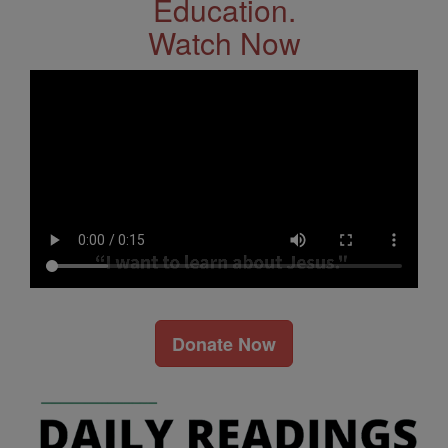
Education.
Watch Now
Donate Now