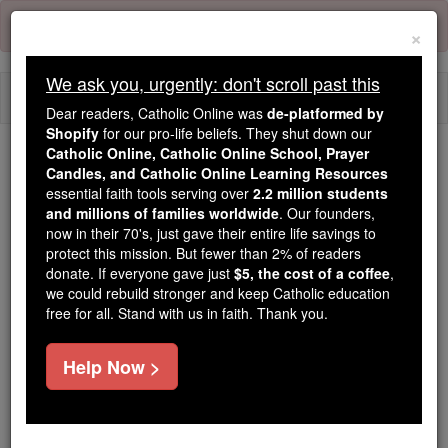
Skip
Error:
No page
to
×
content
We ask you, urgently: don't scroll past this
Togg
Dear readers, Catholic Online was
de-platformed by
navi
Shopify
for our pro-life beliefs. They shut down our
Catholic Online, Catholic Online School, Prayer
Candles, and Catholic Online Learning Resources
Because of You, 2.2 Million
essential faith tools serving over
2.2 million students
Students Are Being Formed in the
and millions of families worldwide
. Our founders,
Faith
now in their 70's, just gave their entire life savings to
protect this mission. But fewer than 2% of readers
Because of generous supporters like you,
donate. If everyone gave just
$5, the cost of a coffee
,
we could rebuild stronger and keep Catholic education
Catholic Online School has already delivered
free for all. Stand with us in faith. Thank you.
free, faithful Catholic education to over 2.2
million students across 193 countries. In an age
Help Now >
of noise and algorithms, you are helping form
souls with truth, prayer, Scripture, and Christ.
If everyone who reads this gave just $5 — the