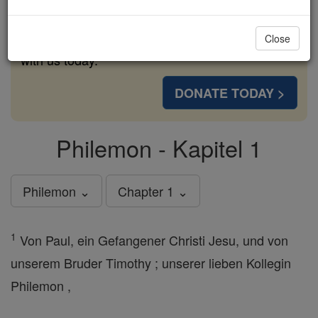
cost of a coffee — we could reach even more
families and keep this life-changing formation
Close
free for all. Be Courageous. Be Catholic. Stand
with us today.
DONATE TODAY >
Philemon - Kapitel 1
Philemon ⌄
Chapter 1 ⌄
1
Von Paul, ein Gefangener Christi Jesu, und von
unserem Bruder Timothy ; unserer lieben Kollegin
Philemon ,