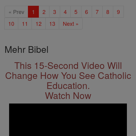
« Prev
1
2
3
4
5
6
7
8
9
10
11
12
13
Next »
Mehr Bibel
This 15-Second Video Will
Change How You See Catholic
Education.
Watch Now