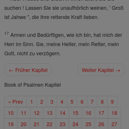
suchen ! Lassen Sie sie unaufhörlich weinen, ' Groß
ist Jahwe ", die Ihre rettende Kraft lieben.
17
Armen und Bedürftigen, wie ich bin, hat mich der
Herr im Sinn. Sie, meine Helfer, mein Retter, mein
Gott, nicht zu verzögern.
← Früher Kapitel
Weiter Kapitel →
Book of Psalmen Kapitel
« Prev
1
2
3
4
5
6
7
8
9
10
11
12
13
14
15
16
17
18
19
20
21
22
23
24
25
26
27