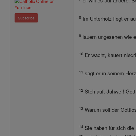
er will es auf andere. 
8
Im Unterholz liegt er a
Subscribe
9
lauern ungesehen wie ein
10
Er wacht, kauert niedri
11
sagt er in seinem Herze
12
Steh auf, Jahwe ! Gott
13
Warum soll der Gottlos
14
Sie haben für sich die