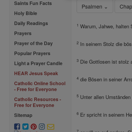
Saints Fun Facts
Psalmen ⌄
Chap
Holy Bible
Daily Readings
1
Warum, Jahwe, halten Si
Prayers
2
Prayer of the Day
In seinem Stolz die bös
Popular Prayers
3
Die Gottlosen ist stolz
Light a Prayer Candle
HEAR Jesus Speak
4
die Bösen in seiner Arro
Catholic Online School
- Free for Everyone
5
Unter allen Umständen se
Catholic Resources -
Free for Everyone
6
Er spricht in seinem Her
Sitemap
7