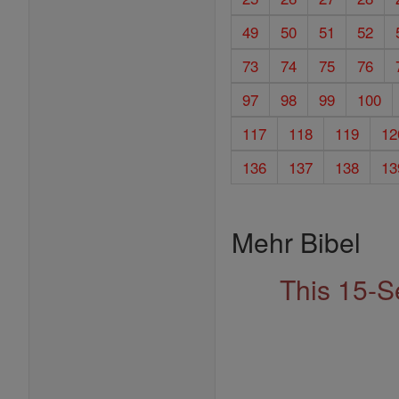
49
50
51
52
73
74
75
76
97
98
99
100
117
118
119
12
136
137
138
13
Mehr Bibel
This 15-S