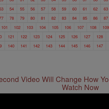
53
54
55
56
57
58
59
60
61
62
63
77
78
79
80
81
82
83
84
85
86
87
101
102
103
104
105
106
107
108
10
0
121
122
123
124
125
126
127
128
9
140
141
142
143
144
145
146
147
econd Video Will Change How You
Watch Now