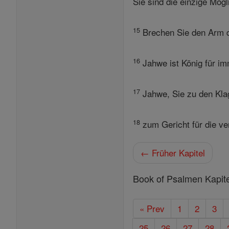
Sie sind die einzige Mögl
15
Brechen Sie den Arm d
16
Jahwe ist König für i
17
Jahwe, Sie zu den Kla
18
zum Gericht für die ve
← Früher Kapitel
Book of Psalmen Kapite
« Prev
1
2
3
25
26
27
28