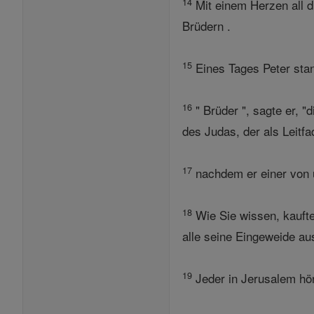
14
Mit einem Herzen all d
Brüdern .
15
Eines Tages Peter sta
16
" Brüder ", sagte er, "
des Judas, der als Leitf
17
nachdem er einer von u
18
Wie Sie wissen, kaufte
alle seine Eingeweide au
19
Jeder in Jerusalem hör