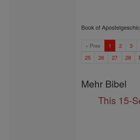
Book of Apostelgeschic
« Prev
1
2
3
25
26
27
28
Mehr Bibel
This 15-S