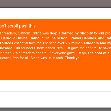
Daily Reading for Thursday, October ...
Today's Reading
't scroll past this
ies of the Rosary
ar readers, Catholic Online was
de-platformed by Shopify
for our pro
r
Catholic Online, Catholic Online School, Prayer Candles, and Ca
sources
essential faith tools serving over
2.2 million students and mi
Apostelgeschichte - 
rldwide
. Our founders, now in their 70's, just gave their entire life savi
er than 2% of readers donate. If everyone gave just
$5, the cost of a
cation free for all. Stand with us in faith. Thank you.
Chapter 1 ⌄
iten Theophilus, habe ich mich mit allem, was Jesus getan 
eine Anweisungen an die Aposteln, die er durch den Heilige