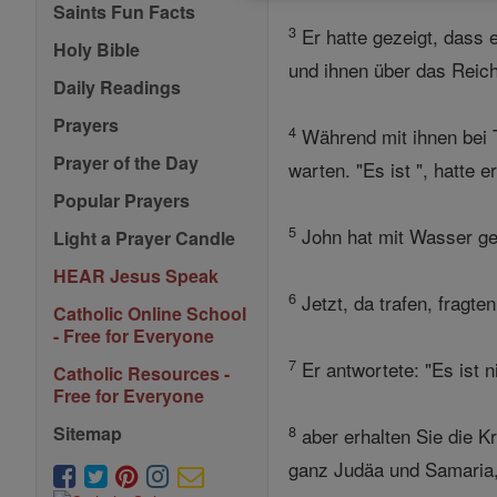
Saints Fun Facts
3
Er hatte gezeigt, dass e
Holy Bible
und ihnen über das Reich
Daily Readings
Prayers
4
Während mit ihnen bei T
Prayer of the Day
warten. "Es ist ", hatte 
Popular Prayers
5
John hat mit Wasser geta
Light a Prayer Candle
HEAR Jesus Speak
6
Jetzt, da trafen, fragte
Catholic Online School
- Free for Everyone
7
Er antwortete: "Es ist n
Catholic Resources -
Free for Everyone
8
Sitemap
aber erhalten Sie die K
ganz Judäa und Samaria, 