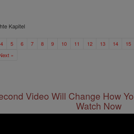
hte Kapitel
4
5
6
7
8
9
10
11
12
13
14
15
Next »
econd Video Will Change How You
Watch Now