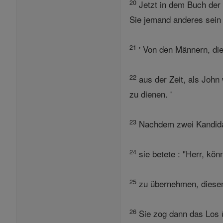
20
Jetzt in dem Buch der 
Sie jemand anderes sein
21
' Von den Männern, die
22
aus der Zeit, als John
zu dienen. '
23
Nachdem zwei Kandidat
24
sie betete : "Herr, kön
25
zu übernehmen, diesen 
26
Sie zog dann das Los üb