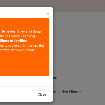
×
-life beliefs. They shut down
tholic Online Learning
llions of families
Kapitel 1
ngs to protect this mission. But
 coffee
, we could rebuild
und gelehrt hatten von Anfang an
n Geist erwählt hatte, und wurde in den Himmel
Close