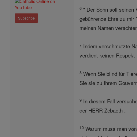
6
" Der Sohn soll seinen V
gebührende Ehre zu mir ?
Subscribe
meinen Namen verachten 
7
Indem verschmutzte Nah
verdient keinen Respekt 
8
Wenn Sie blind für Tier
Sie sie zu Ihrem Gouvern
9
In diesem Fall versuche
der HERR Zebaoth .
10
Warum muss man von Ih