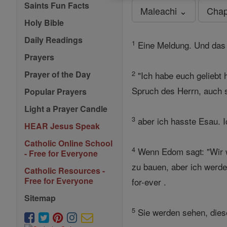
Saints Fun Facts
Maleachi ⌄
Chap
Holy Bible
Daily Readings
1
Eine Meldung. Und das 
Prayers
2
Prayer of the Day
"Ich habe euch geliebt 
Spruch des Herrn, auch s
Popular Prayers
Light a Prayer Candle
3
aber ich hasste Esau. I
HEAR Jesus Speak
Catholic Online School
4
Wenn Edom sagt: "Wir wu
- Free for Everyone
zu bauen, aber ich werde
Catholic Resources -
Free for Everyone
for-ever .
Sitemap
5
Sie werden sehen, diese