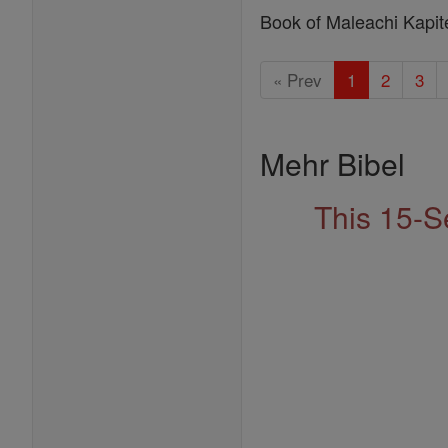
Book of Maleachi Kapit
« Prev
1
2
3
Mehr Bibel
This 15-S