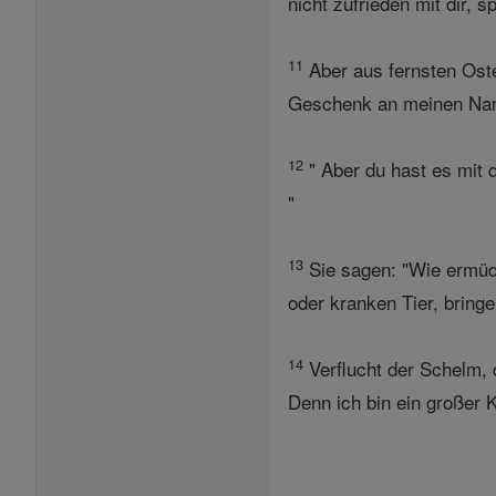
nicht zufrieden mit dir,
11
Aber aus fernsten Oste
Geschenk an meinen Nam
12
" Aber du hast es mit 
"
13
Sie sagen: "Wie ermüde
oder kranken Tier, bring
14
Verflucht der Schelm, d
Denn ich bin ein großer 