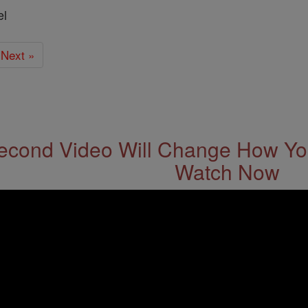
el
Next »
econd Video Will Change How You
Watch Now