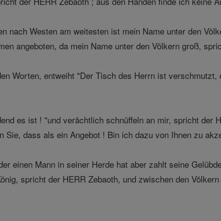
 spricht der HERR Zebaoth ; aus den Händen finde ich keine 
n nach Westen am weitesten ist mein Name unter den Völke
en angeboten, da mein Name unter den Völkern groß, spri
den Worten, entweiht "Der Tisch des Herrn ist verschmutzt, 
nd es ist ! "und verächtlich schnüffeln an mir, spricht der
en Sie, dass als ein Angebot ! Bin ich dazu von Ihnen zu ak
er einen Mann in seiner Herde hat aber zahlt seine Gelübde 
König, spricht der HERR Zebaoth, und zwischen den Völkern 