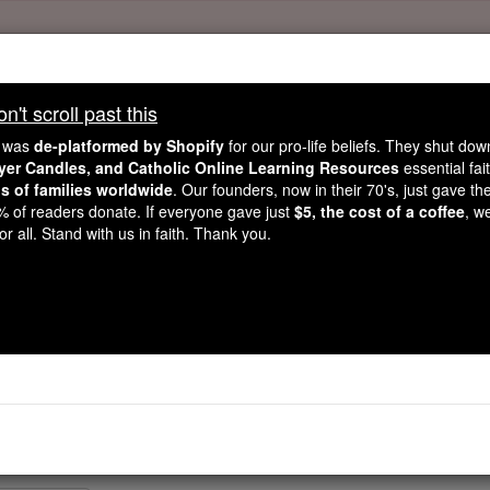
't scroll past this
, 2.2 Million Students Are Being Formed
e was
de-platformed by Shopify
for our pro-life beliefs. They shut do
ayer Candles, and Catholic Online Learning Resources
essential fai
porters like you, Catholic Online School has already deliver
ns of families worldwide
. Our founders, now in their 70's, just gave thei
 193 countries. In an age of noise and algorithms, you are he
2% of readers donate. If everyone gave just
$5, the cost of a coffee
, w
r all. Stand with us in faith. Thank you.
this gave just $5 — the cost of a coffee — we could reach e
 Be Courageous. Be Catholic. Stand with us today.
Psalmen - Kapit