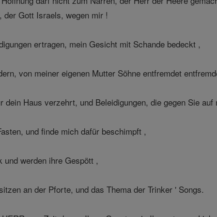
n Hoffnung darf nicht zum Narren, der Herr der Heere gemach
, der Gott Israels, wegen mir !
eidigungen ertragen, mein Gesicht mit Schande bedeckt ,
ern, von meiner eigenen Mutter Söhne entfremdet entfremde
ür dein Haus verzehrt, und Beleidigungen, die gegen Sie auf m
asten, und finde mich dafür beschimpft ,
k und werden ihre Gespött ,
itzen an der Pforte, und das Thema der Trinker ' Songs.