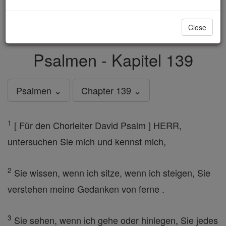
just
, we could rebuild stronger
$5, the cost of a coffee
and keep Catholic education free for all. Stand with us
Close
in faith. Thank you.
DONATE TODAY >
Psalmen - Kapitel 139
Psalmen ⌄
Chapter 139 ⌄
1
[ Für den Chorleiter David Psalm ] HERR,
untersuchen Sie mich und kennst mich,
2
Sie wissen, wenn ich sitze, wenn ich steigen, Sie
verstehen meine Gedanken von ferne .
3
Sie sehen, wenn ich gehe oder hinlegen, Sie jedes