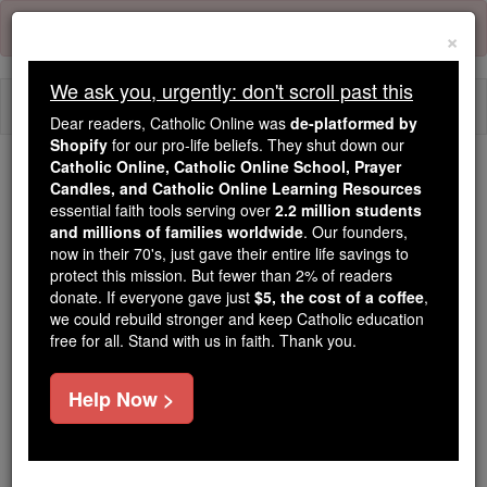
Skip
Error:
No page
to
×
content
We ask you, urgently: don't scroll past this
Togg
Dear readers, Catholic Online was
de-platformed by
navi
Shopify
for our pro-life beliefs. They shut down our
Catholic Online, Catholic Online School, Prayer
We ask you, urgently: don't scroll past this
Candles, and Catholic Online Learning Resources
essential faith tools serving over
2.2 million students
Dear readers, Catholic Online
and millions of families worldwide
. Our founders,
now in their 70's, just gave their entire life savings to
was
de-platformed by Shopify
protect this mission. But fewer than 2% of readers
for our pro-life beliefs. They
donate. If everyone gave just
$5, the cost of a coffee
,
shut down our
Catholic
we could rebuild stronger and keep Catholic education
Online, Catholic Online School, Prayer Candles, and
free for all. Stand with us in faith. Thank you.
essential faith
Catholic Online Learning Resources
tools serving over
2.2 million students and millions of
Help Now >
. Our founders, now in their 70's,
families worldwide
just gave their entire life savings to protect this mission.
But fewer than 2% of readers donate. If everyone gave