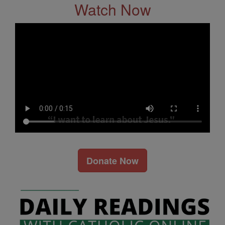
Watch Now
Donate Now