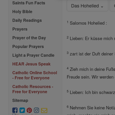
Saints Fun Facts
Das Hohelied ⌄
Holy Bible
Daily Readings
1
Salomos Hohelied :
Prayers
2
Prayer of the Day
Lieben: Er küsse mich 
Popular Prayers
3
zart ist der Duft deine
Light a Prayer Candle
HEAR Jesus Speak
4
Zieh mich in deine Fußs
Catholic Online School
Freude sein. Wir werden d
- Free for Everyone
Catholic Resources -
5
Free for Everyone
Lieben: Ich bin schwarz
Sitemap
6
Nehmen Sie keine Notiz 