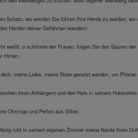
ach den Weinbergen zu suchen. Mein eigener Weinberg hatte
n Schatz, wo werden Sie führen Ihre Herde zu weiden, wo wi
den Herden deiner Gefährten wandern.
 weißt, o schönste der Frauen, folgen Sie den Spuren der 
r Hirten .
 dich, meine Liebe, meine Stute genutzt werden, um Pharao
schen ihren Anhängern und den Hals in seinem Halsketten f
ene Ohrringe und Perlen aus Silber.
nig ruht in seinem eigenen Zimmer meine Narde ihren Duft 