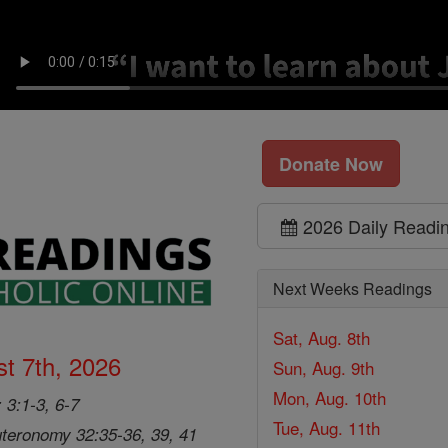
Donate Now
2026 Daily Readi
Next Weeks Readings
Sat, Aug. 8th
t 7th, 2026
Sun, Aug. 9th
Mon, Aug. 10th
 3:1-3, 6-7
Tue, Aug. 11th
teronomy 32:35-36, 39, 41