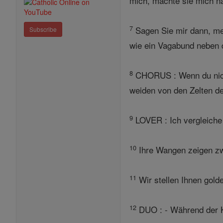
mich, machte sie mich n
7
Sagen Sie mir dann, mei
Subscribe
wie ein Vagabund neben 
8
CHORUS : Wenn du nicht
weiden von den Zelten de
9
LOVER : Ich vergleiche
10
Ihre Wangen zeigen zwi
11
Wir stellen Ihnen gold
12
DUO : - Während der Kö