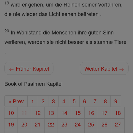
19
wird er gehen, um die Reihen seiner Vorfahren,
die nie wieder das Licht sehen beitreten .
20
In Wohlstand die Menschen ihre guten Sinn
verlieren, werden sie nicht besser als stumme Tiere
.
← Früher Kapitel
Weiter Kapitel →
Book of Psalmen Kapitel
« Prev
1
2
3
4
5
6
7
8
9
10
11
12
13
14
15
16
17
18
19
20
21
22
23
24
25
26
27