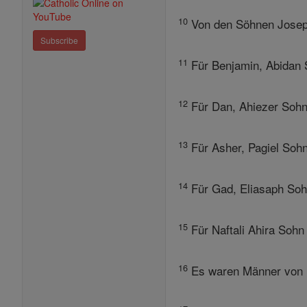
10
Von den Söhnen Josep
Subscribe
11
Für Benjamin, Abidan 
12
Für Dan, Ahiezer Soh
13
Für Asher, Pagiel Soh
14
Für Gad, Eliasaph Soh
15
Für Naftali Ahira Sohn
16
Es waren Männer von R