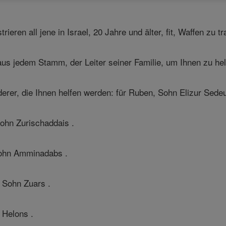
ieren all jene in Israel, 20 Jahre und älter, fit, Waffen zu t
s jedem Stamm, der Leiter seiner Familie, um Ihnen zu hel
erer, die Ihnen helfen werden: für Ruben, Sohn Elizur Sedeu
ohn Zurischaddais .
ohn Amminadabs .
 Sohn Zuars .
 Helons .