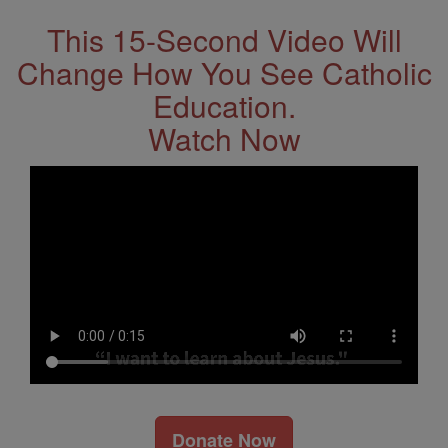
This 15-Second Video Will
Change How You See Catholic
Education.
Watch Now
Donate Now