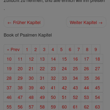
Zuflucht zu nehmen, und alle ehrlich will ihn preisen
.
← Früher Kapitel
Weiter Kapitel →
Book of Psalmen Kapitel
« Prev
1
2
3
4
5
6
7
8
9
10
11
12
13
14
15
16
17
18
19
20
21
22
23
24
25
26
27
28
29
30
31
32
33
34
35
36
37
38
39
40
41
42
43
44
45
46
47
48
49
50
51
52
53
54
55
56
57
58
59
60
61
62
63