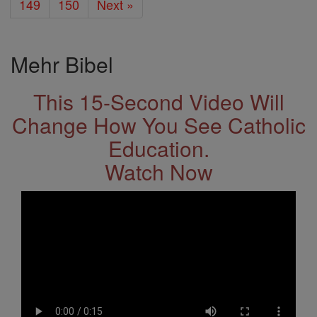
149
150
Next »
Mehr Bibel
This 15-Second Video Will
Change How You See Catholic
Education.
Watch Now