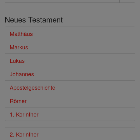
Suche
im
Neues Testament
Bibel
Matthäus
Markus
Lukas
Johannes
Apostelgeschichte
Römer
1. Korinther
2. Korinther