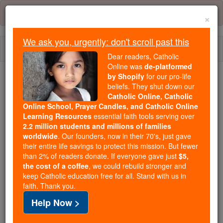
Skip
Error:
No page
to
×
content
We ask you, urgently: don't scroll past this
Togg
Dear readers, Catholic
navi
Online was
de-platformed
by Shopify
for our pro-life
beliefs. They shut down our
Because of You, 2.2 Million
Catholic Online, Catholic
Students Are Being Formed in the
Online School, Prayer Candles, and Catholic Online
Faith
Learning Resources
essential faith tools serving over
2.2 million students and millions of families
Because of generous supporters like you,
worldwide
. Our founders, now in their 70's, just gave
their entire life savings to protect this mission. But fewer
Catholic Online School has already delivered
than 2% of readers donate. If everyone gave just
$5,
free, faithful Catholic education to over 2.2
the cost of a coffee
, we could rebuild stronger and
million students across 193 countries. In an age
keep Catholic education free for all. Stand with us in
of noise and algorithms, you are helping form
faith. Thank you.
souls with truth, prayer, Scripture, and Christ.
Help Now >
If everyone who reads this gave just $5 — the