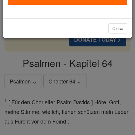
cost of a coffee — we could reach even more
families and keep this life-changing formation
free for all. Be Courageous. Be Catholic. Stand
with us today.
Close
DONATE TODAY >
Psalmen - Kapitel 64
Psalmen ⌄
Chapter 64 ⌄
1
[ Für den Chorleiter Psalm Davids ] Höre, Gott,
meine Stimme, wie ich, flehen schützen mein Leben
aus Furcht vor dem Feind ;