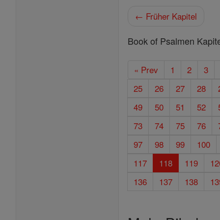
← Früher Kapitel
Book of Psalmen Kapite
« Prev
1
2
3
25
26
27
28
49
50
51
52
73
74
75
76
97
98
99
100
117
118
119
12
136
137
138
13