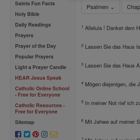
Saints Fun Facts
Psalmen ⌄
Chap
Holy Bible
Daily Readings
1
Alleluia ! Danket dem H
Prayers
2
Prayer of the Day
Lassen Sie das Haus Isr
Popular Prayers
3
Lassen Sie das Haus Aa
Light a Prayer Candle
HEAR Jesus Speak
4
Mögen diejenigen, die J
Catholic Online School
- Free for Everyone
5
In meiner Not rief ich 
Catholic Resources -
Free for Everyone
6
Mit Jahwe auf meiner Se
Sitemap
7