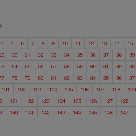
l
4
5
6
7
8
9
10
11
12
13
14
15
29
30
31
32
33
34
35
36
37
38
39
53
54
55
56
57
58
59
60
61
62
63
77
78
79
80
81
82
83
84
85
86
87
101
102
103
104
105
106
107
108
10
0
121
122
123
124
125
126
127
128
9
140
141
142
143
144
145
146
147