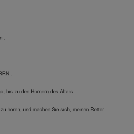
n .
RRN .
nd, bis zu den Hörnern des Altars.
h zu hören, und machen Sie sich, meinen Retter .