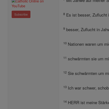
Mit Jahwe auf meiner Se
8
Es ist besser, Zuflucht
Subscribe
9
besser, Zuflucht in Jah
10
Nationen waren um mic
11
schwärmten sie um mic
12
Sie schwärmten um mic
13
Ich war schwer, schob,
14
HERR ist meine Stärke 