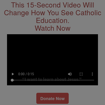
This 15-Second Video Will
Change How You See Catholic
Education.
Watch Now
Donate Now