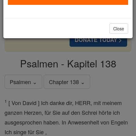
cost of a coffee — we could reach even more
families and keep this life-changing formation
free for all. Be Courageous. Be Catholic. Stand
with us today.
Close
DONATE TODAY >
Psalmen - Kapitel 138
Psalmen ⌄
Chapter 138 ⌄
1
[ Von David ] Ich danke dir, HERR, mit meinem
ganzen Herzen, für Sie auf den Schrei hörte ich
ausgesprochen haben. In Anwesenheit von Engeln
Ich singe für Sie ,