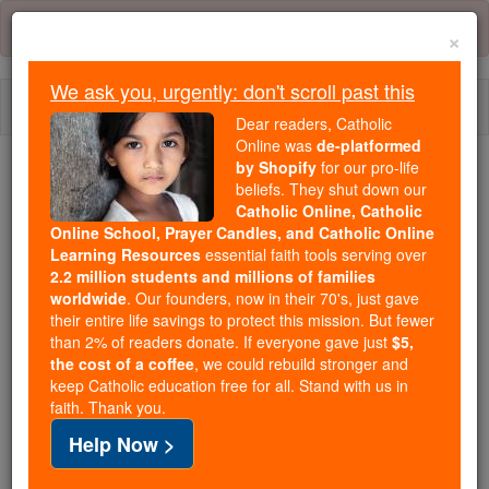
Skip
Error:
No page
to
×
content
We ask you, urgently: don't scroll past this
Togg
Dear readers, Catholic
navi
Online was
de-platformed
by Shopify
for our pro-life
beliefs. They shut down our
Because of You, 2.2 Million
Catholic Online, Catholic
Students Are Being Formed in the
Online School, Prayer Candles, and Catholic Online
Faith
Learning Resources
essential faith tools serving over
2.2 million students and millions of families
Because of generous supporters like you,
worldwide
. Our founders, now in their 70's, just gave
their entire life savings to protect this mission. But fewer
Catholic Online School has already delivered
than 2% of readers donate. If everyone gave just
$5,
free, faithful Catholic education to over 2.2
the cost of a coffee
, we could rebuild stronger and
million students across 193 countries. In an age
keep Catholic education free for all. Stand with us in
of noise and algorithms, you are helping form
faith. Thank you.
souls with truth, prayer, Scripture, and Christ.
Help Now >
If everyone who reads this gave just $5 — the