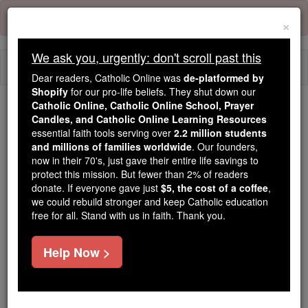
Skip
Error:
No page
to
×
content
We ask you, urgently: don't scroll past this
Togg
Dear readers, Catholic Online was
de-platformed by
navi
Shopify
for our pro-life beliefs. They shut down our
Catholic Online, Catholic Online School, Prayer
Trending:
Candles, and Catholic Online Learning Resources
essential faith tools serving over
2.2 million students
Daily Reading for Thursday, October ...
and millions of families worldwide
. Our founders,
Today's Reading
The Mysteries of the Rosary
now in their 70's, just gave their entire life savings to
protect this mission. But fewer than 2% of readers
donate. If everyone gave just
$5, the cost of a coffee
,
Psalmen - Kapitel 36
we could rebuild stronger and keep Catholic education
free for all. Stand with us in faith. Thank you.
Psalmen ⌄
Chapter 36 ⌄
Help Now >
1
[ Für den Chorleiter des Knechtes des HERRN