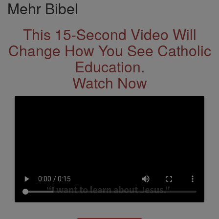
Mehr Bibel
This 15-Second Video Will
Change How You See Catholic
Education.
Watch Now