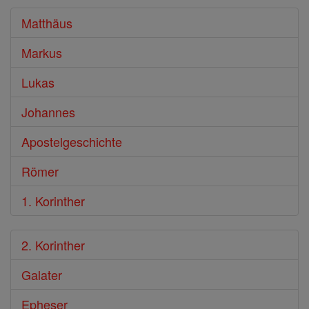
Bibel
Matthäus
Markus
Lukas
Johannes
Apostelgeschichte
Römer
1. Korinther
2. Korinther
Galater
Epheser