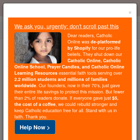
Skip
Error:
No page
to
×
content
We ask you, urgently: don't scroll past this
Togg
Dear readers, Catholic
navi
Online was
de-platformed
by Shopify
for our pro-life
We ask you, urgently: don't scroll past this
beliefs. They shut down our
Catholic Online, Catholic
Dear readers, Catholic Online
Online School, Prayer Candles, and Catholic Online
Learning Resources
essential faith tools serving over
was
de-platformed by Shopify
2.2 million students and millions of families
for our pro-life beliefs. They
worldwide
. Our founders, now in their 70's, just gave
shut down our
Catholic
their entire life savings to protect this mission. But fewer
Online, Catholic Online School, Prayer Candles, and
than 2% of readers donate. If everyone gave just
$5,
the cost of a coffee
, we could rebuild stronger and
essential faith
Catholic Online Learning Resources
keep Catholic education free for all. Stand with us in
tools serving over
2.2 million students and millions of
faith. Thank you.
. Our founders, now in their 70's,
families worldwide
Help Now >
just gave their entire life savings to protect this mission.
But fewer than 2% of readers donate. If everyone gave