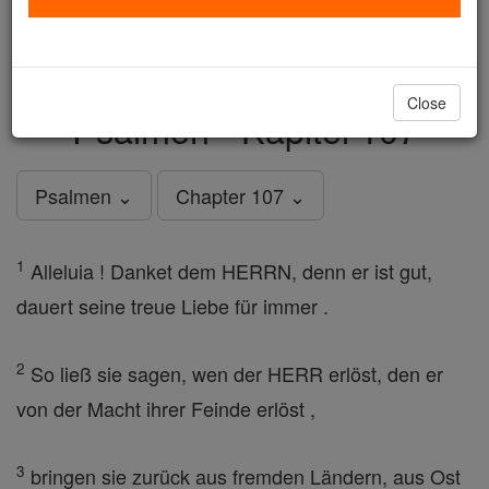
just
, we could rebuild stronger
$5, the cost of a coffee
and keep Catholic education free for all. Stand with us
in faith. Thank you.
DONATE TODAY >
Close
Psalmen - Kapitel 107
Psalmen ⌄
Chapter 107 ⌄
1
Alleluia ! Danket dem HERRN, denn er ist gut,
dauert seine treue Liebe für immer .
2
So ließ sie sagen, wen der HERR erlöst, den er
von der Macht ihrer Feinde erlöst ,
3
bringen sie zurück aus fremden Ländern, aus Ost