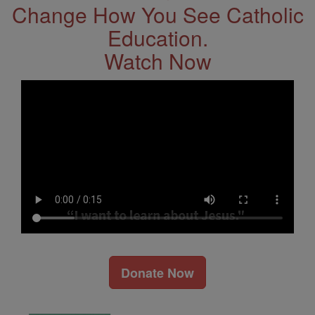
Change How You See Catholic
Education.
Watch Now
Donate Now