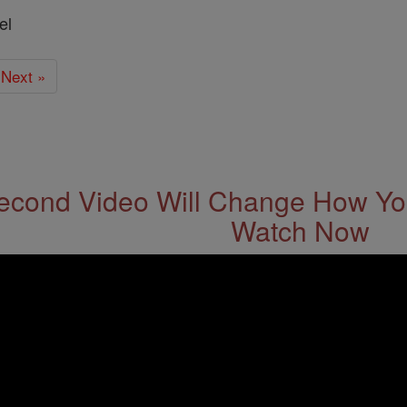
el
Next »
econd Video Will Change How You
Watch Now