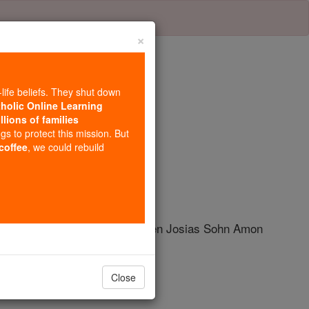
×
-life beliefs. They shut down
tholic Online Learning
llions of families
tel 1
ngs to protect this mission. But
 coffee
, we could rebuild
, Sohn des Hiskia in den Tagen Josias Sohn Amon
Close