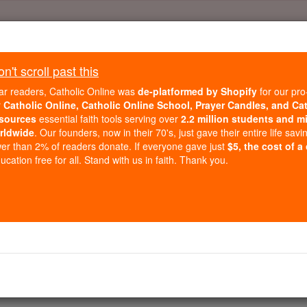
Daily Reading for Thursday, October ...
Today's Reading
't scroll past this
ies of the Rosary
ar readers, Catholic Online was
de-platformed by Shopify
for our pro
r
Catholic Online, Catholic Online School, Prayer Candles, and Ca
sources
essential faith tools serving over
2.2 million students and mi
Zephanja - Kapi
rldwide
. Our founders, now in their 70's, just gave their entire life savi
er than 2% of readers donate. If everyone gave just
$5, the cost of a
cation free for all. Stand with us in faith. Thank you.
ter 1 ⌄
e Zephanja Sohn Cushi, Sohn von Gedaliah, Sohn Amarjas
ichtet.
fegen aus dem Gesicht der Erde, Spruch des Herrn .