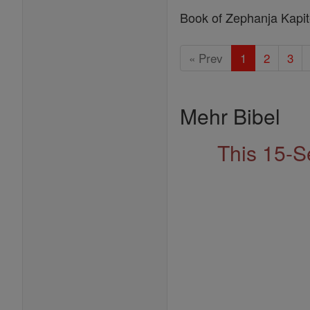
Book of Zephanja Kapit
« Prev
1
2
3
Mehr Bibel
This 15-S