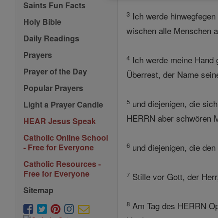
Saints Fun Facts
3
Ich werde hinwegfegen 
Holy Bible
wischen alle Menschen a
Daily Readings
Prayers
4
Ich werde meine Hand g
Prayer of the Day
Überrest, der Name seine
Popular Prayers
5
und diejenigen, die sic
Light a Prayer Candle
HERRN aber schwören M
HEAR Jesus Speak
Catholic Online School
6
und diejenigen, die den
- Free for Everyone
Catholic Resources -
Free for Everyone
7
Stille vor Gott, der Her
Sitemap
8
Am Tag des HERRN Opfer,