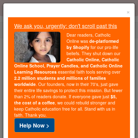
Skip
Error:
No page
to
×
content
We ask you, urgently: don't scroll past this
Togg
Dear readers, Catholic
navi
Online was
de-platformed
by Shopify
for our pro-life
beliefs. They shut down our
Because of You, 2.2 Million
Catholic Online, Catholic
Students Are Being Formed in the
Online School, Prayer Candles, and Catholic Online
Faith
Learning Resources
essential faith tools serving over
2.2 million students and millions of families
Because of generous supporters like you,
worldwide
. Our founders, now in their 70's, just gave
their entire life savings to protect this mission. But fewer
Catholic Online School has already delivered
than 2% of readers donate. If everyone gave just
$5,
free, faithful Catholic education to over 2.2
the cost of a coffee
, we could rebuild stronger and
million students across 193 countries. In an age
keep Catholic education free for all. Stand with us in
of noise and algorithms, you are helping form
faith. Thank you.
souls with truth, prayer, Scripture, and Christ.
Help Now >
If everyone who reads this gave just $5 — the