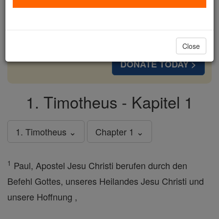
cost of a coffee — we could reach even more
families and keep this life-changing formation
free for all. Be Courageous. Be Catholic. Stand
with us today.
Close
DONATE TODAY >
1. Timotheus - Kapitel 1
1. Timotheus ⌄
Chapter 1 ⌄
1
Paul, Apostel Jesu Christi berufen durch den
Befehl Gottes, unseres Heilandes Jesu Christi und
unsere Hoffnung ,