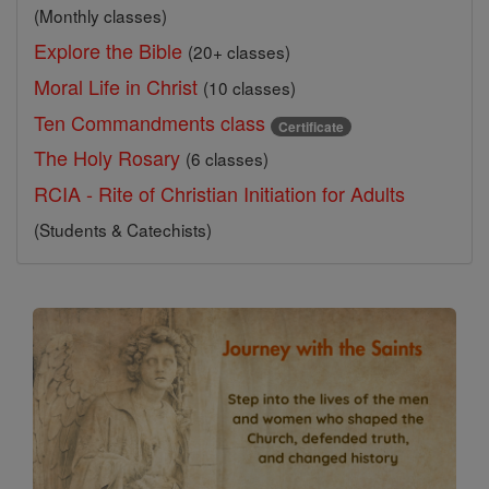
(Monthly classes)
Explore the Bible
(20+ classes)
Moral Life in Christ
(10 classes)
Ten Commandments class
Certificate
The Holy Rosary
(6 classes)
RCIA - Rite of Christian Initiation for Adults
(Students & Catechists)