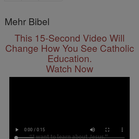
Mehr Bibel
This 15-Second Video Will
Change How You See Catholic
Education.
Watch Now