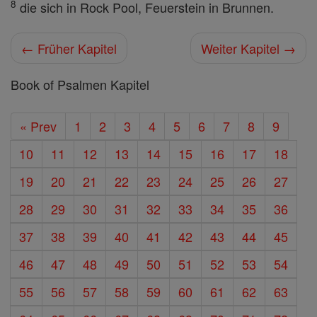
8
die sich in Rock Pool, Feuerstein in Brunnen.
← Früher Kapitel
Weiter Kapitel →
Book of Psalmen Kapitel
« Prev
1
2
3
4
5
6
7
8
9
10
11
12
13
14
15
16
17
18
19
20
21
22
23
24
25
26
27
28
29
30
31
32
33
34
35
36
37
38
39
40
41
42
43
44
45
46
47
48
49
50
51
52
53
54
55
56
57
58
59
60
61
62
63