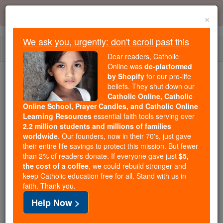
Skip
Error:
No page
to
×
content
We ask you, urgently: don't scroll past this
Togg
Dear readers, Catholic
navi
Online was
de-platformed
by Shopify
for our pro-life
We ask you, urgently: don't scroll past this
beliefs. They shut down our
Catholic Online, Catholic
Dear readers, Catholic Online
Online School, Prayer Candles, and Catholic Online
Learning Resources
essential faith tools serving over
was
de-platformed by Shopify
2.2 million students and millions of families
for our pro-life beliefs. They
worldwide
. Our founders, now in their 70's, just gave
shut down our
Catholic
their entire life savings to protect this mission. But fewer
Online, Catholic Online School, Prayer Candles, and
than 2% of readers donate. If everyone gave just
$5,
the cost of a coffee
, we could rebuild stronger and
essential faith
Catholic Online Learning Resources
keep Catholic education free for all. Stand with us in
tools serving over
2.2 million students and millions of
faith. Thank you.
. Our founders, now in their 70's,
families worldwide
Help Now >
just gave their entire life savings to protect this mission.
But fewer than 2% of readers donate. If everyone gave