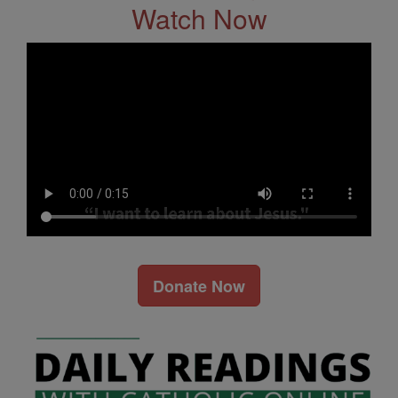
Watch Now
Donate Now