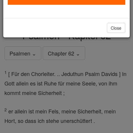
just
, we could rebuild stronger
$5, the cost of a coffee
and keep Catholic education free for all. Stand with us
in faith. Thank you.
DONATE TODAY >
Close
Psalmen - Kapitel 62
Psalmen ⌄
Chapter 62 ⌄
1
[ Für den Chorleiter. .. Jeduthun Psalm Davids ] In
Gott allein es ist Ruhe für meine Seele, von ihm
kommt meine Sicherheit ;
2
er allein ist mein Fels, meine Sicherheit, mein
Hort, so dass ich stehe unerschüttert .