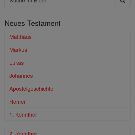
Suche
im
Neues Testament
Bibel
Matthäus
Markus
Lukas
Johannes
Apostelgeschichte
Römer
1. Korinther
2. Korinther