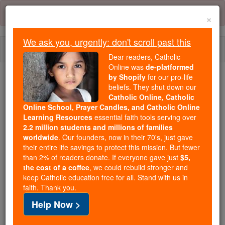
Skip
Error:
No page
to
×
content
We ask you, urgently: don't scroll past this
Togg
Dear readers, Catholic
navi
Online was
de-platformed
by Shopify
for our pro-life
beliefs. They shut down our
Because of You, 2.2 Million
Catholic Online, Catholic
Students Are Being Formed in the
Online School, Prayer Candles, and Catholic Online
Faith
Learning Resources
essential faith tools serving over
2.2 million students and millions of families
Because of generous supporters like you,
worldwide
. Our founders, now in their 70's, just gave
their entire life savings to protect this mission. But fewer
Catholic Online School has already delivered
than 2% of readers donate. If everyone gave just
$5,
free, faithful Catholic education to over 2.2
the cost of a coffee
, we could rebuild stronger and
million students across 193 countries. In an age
keep Catholic education free for all. Stand with us in
of noise and algorithms, you are helping form
faith. Thank you.
souls with truth, prayer, Scripture, and Christ.
Help Now >
If everyone who reads this gave just $5 — the