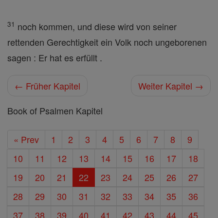
31
noch kommen, und diese wird von seiner
rettenden Gerechtigkeit ein Volk noch ungeborenen
sagen : Er hat es erfüllt .
← Früher Kapitel
Weiter Kapitel →
Book of Psalmen Kapitel
« Prev
1
2
3
4
5
6
7
8
9
10
11
12
13
14
15
16
17
18
19
20
21
22
23
24
25
26
27
28
29
30
31
32
33
34
35
36
37
38
39
40
41
42
43
44
45