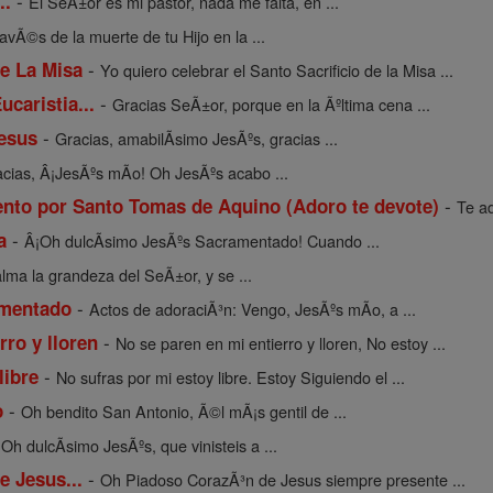
-
..
El SeÃ±or es mi pastor, nada me falta, en ...
avÃ©s de la muerte de tu Hijo en la ...
-
e La Misa
Yo quiero celebrar el Santo Sacrificio de la Misa ...
-
ucaristia...
Gracias SeÃ±or, porque en la Ãºltima cena ...
-
Jesus
Gracias, amabilÃ­simo JesÃºs, gracias ...
cias, Â¡JesÃºs mÃ­o! Oh JesÃºs acabo ...
-
nto por Santo Tomas de Aquino (Adoro te devote)
Te ad
-
a
Â¡Oh dulcÃ­simo JesÃºs Sacramentado! Cuando ...
lma la grandeza del SeÃ±or, y se ...
-
amentado
Actos de adoraciÃ³n: Vengo, JesÃºs mÃ­o, a ...
-
rro y lloren
No se paren en mi entierro y lloren, No estoy ...
-
libre
No sufras por mi estoy libre. Estoy Siguiendo el ...
-
o
Oh bendito San Antonio, Ã©l mÃ¡s gentil de ...
Oh dulcÃ­simo JesÃºs, que vinisteis a ...
-
 Jesus...
Oh Piadoso CorazÃ³n de Jesus siempre presente ...