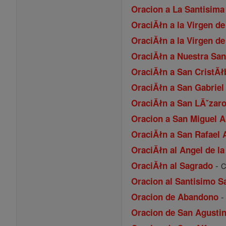
Oracion a La Santisima
OraciĂłn a la Virgen d
OraciĂłn a la Virgen d
OraciĂłn a Nuestra Sa
OraciĂłn a San CristĂł
OraciĂłn a San Gabriel
OraciĂłn a San LĂˇzar
Oracion a San Miguel A
OraciĂłn a San Rafael 
OraciĂłn al Angel de l
-
OraciĂłn al Sagrado
C
Oracion al Santisimo 
Oracion de Abandono
Oracion de San Agusti