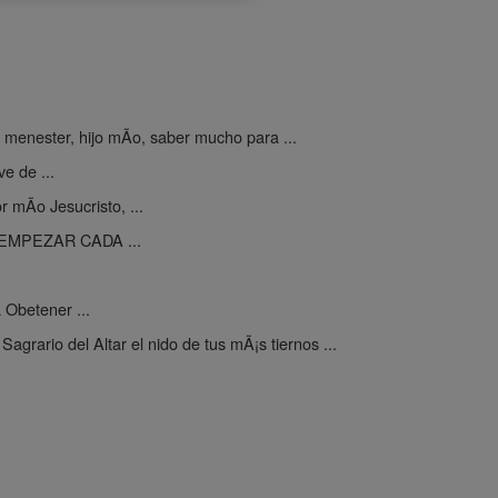
 menester, hijo mÃ­o, saber mucho para ...
e de ...
Ã­o Jesucristo, ...
MPEZAR CADA ...
 Obetener ...
-
Sagrario del Altar el nido de tus mÃ¡s tiernos ...