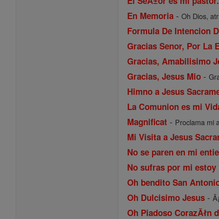
El SeĂ±or es mi pastor.
-
En Memoria
Oh Dios, atr
Formula De Intencion D
Gracias Senor, Por La E
Gracias, Amabilisimo 
-
Gracias, Jesus Mio
Gra
Himno a Jesus Sacrame
La Comunion es mi Vid
-
Magnificat
Proclama mi a
Mi Visita a Jesus Sacr
No se paren en mi entie
No sufras por mi estoy 
Oh bendito San Antoni
-
Oh Dulcisimo Jesus
Â¡
Oh Piadoso CorazĂłn de