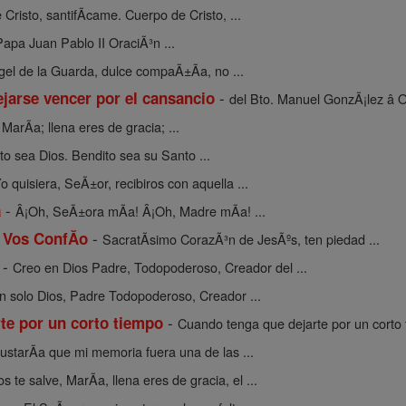
Cristo, santifÃ­came. Cuerpo de Cristo, ...
Papa Juan Pablo II OraciÃ³n ...
gel de la Guarda, dulce compaÃ±Ã­a, no ...
-
ejarse vencer por el cansancio
del Bto. Manuel GonzÃ¡lez â O
 MarÃ­a; llena eres de gracia; ...
to sea Dios. Bendito sea su Santo ...
o quisiera, SeÃ±or, recibiros con aquella ...
-
a
Â¡Oh, SeÃ±ora mÃ­a! Â¡Oh, Madre mÃ­a! ...
-
 Vos ConfĂ­o
SacratÃ­simo CorazÃ³n de JesÃºs, ten piedad ...
-
Creo en Dios Padre, Todopoderoso, Creador del ...
n solo Dios, Padre Todopoderoso, Creador ...
-
te por un corto tiempo
Cuando tenga que dejarte por un corto t
ustarÃ­a que mi memoria fuera una de las ...
os te salve, MarÃ­a, llena eres de gracia, el ...