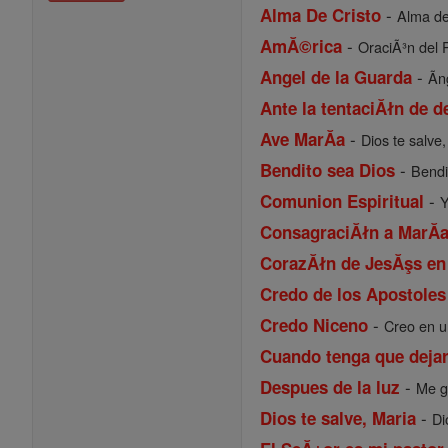
-
Alma De Cristo
Alma de 
-
AmĂ©rica
OraciÃ³n del 
-
Angel de la Guarda
Ãn
Ante la tentaciĂłn de d
-
Ave MarĂ­a
Dios te salve,
-
Bendito sea Dios
Bendi
-
Comunion Espiritual
Y
ConsagraciĂłn a MarĂ­
CorazĂłn de JesĂşs en
Credo de los Apostoles
-
Credo Niceno
Creo en u
Cuando tenga que dejar
-
Despues de la luz
Me g
-
Dios te salve, Maria
Di