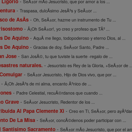
-
 Ligorio
SeÃ±or mÃ­o Jesucristo, que por amor a los ...
-
entura
Traspasa, dulcÃ­simo JesÃºs y SeÃ±or ...
-
sco de AsĂ­s
Oh, SeÃ±or, hazme un instrumento de Tu ...
-
risostomo
Â¡Oh SeÃ±or!, yo creo y profeso que TÃº ...
-
s De Aquino
AquÃ­ me llego, todopoderoso y eterno Dios, al ...
-
s De Aquino
Gracias de doy, SeÃ±or Santo, Padre ...
-
an Jose
San JosÃ©, tu que tuviste la suerte -regalo de ...
-
esastres naturales.
Jesucristo es Rey de la Gloria, +SeÃ±or de ..
-
 Comulgar
SeÃ±or Jesucristo, Hijo de Dios vivo, que por ...
-
Â¡Oh JesÃºs de mi alma, encanto Ãºnico de ...
-
iones
Padre Celestial, recuÃ©rdanos que cuando ...
-
mo Grave
SeÃ±or Jesucristo, Redentor de los ...
-
ribuida Al Papa Clemente Xi
Creo en Ti, SeÃ±or, pero ayÃºdam
-
nto De La Misa
SeÃ±or, concÃ©denos poder participar con ...
-
el Santisimo Sacramento
SeÃ±or mÃ­o Jesucristo, que por el am