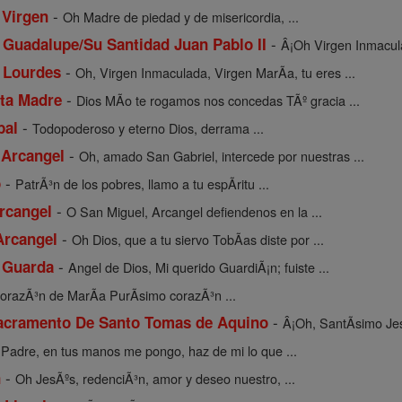
-
 Virgen
Oh Madre de piedad y de misericordia, ...
-
e Guadalupe/Su Santidad Juan Pablo II
Â¡Oh Virgen Inmacul
-
e Lourdes
Oh, Virgen Inmaculada, Virgen MarÃ­a, tu eres ...
-
nta Madre
Dios MÃ­o te rogamos nos concedas TÃº gracia ...
-
bal
Todopoderoso y eterno Dios, derrama ...
-
 Arcangel
Oh, amado San Gabriel, intercede por nuestras ...
-
o
PatrÃ³n de los pobres, llamo a tu espÃ­ritu ...
-
rcangel
O San Miguel, Arcangel defiendenos en la ...
-
Arcangel
Oh Dios, que a tu siervo TobÃ­as diste por ...
-
a Guarda
Angel de Dios, Mi querido GuardiÃ¡n; fuiste ...
orazÃ³n de MarÃ­a PurÃ­simo corazÃ³n ...
-
Sacramento De Santo Tomas de Aquino
Â¡Oh, SantÃ­simo Jes
-
Padre, en tus manos me pongo, haz de mi lo que ...
-
n
Oh JesÃºs, redenciÃ³n, amor y deseo nuestro, ...