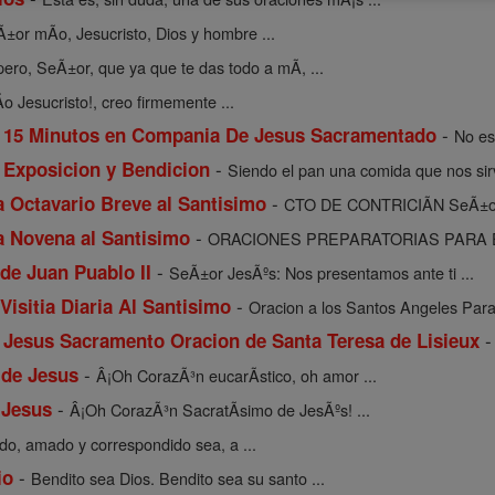
±or mÃ­o, Jesucristo, Dios y hombre ...
ero, SeÃ±or, que ya que te das todo a mÃ­, ...
 Jesucristo!, creo firmemente ...
-
a 15 Minutos en Compania De Jesus Sacramentado
No es
-
 Exposicion y Bendicion
Siendo el pan una comida que nos sirv
-
a Octavario Breve al Santisimo
CTO DE CONTRICIÃN SeÃ±or m
-
a Novena al Santisimo
ORACIONES PREPARATORIAS PARA E
-
de Juan Puablo II
SeÃ±or JesÃºs: Nos presentamos ante ti ...
-
Visitia Diaria Al Santisimo
Oracion a los Santos Angeles Para
Jesus Sacramento Oracion de Santa Teresa de Lisieux
-
 de Jesus
Â¡Oh CorazÃ³n eucarÃ­stico, oh amor ...
-
 Jesus
Â¡Oh CorazÃ³n SacratÃ­simo de JesÃºs! ...
do, amado y correspondido sea, a ...
-
io
Bendito sea Dios. Bendito sea su santo ...