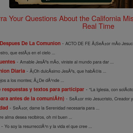
rra Your Questions About the California 
Real Time
-
 Despues De La Comunion
ACTO DE FE Â¡SeÃ±or mÃ­o Jesucris
tro, que estÃ¡s en el cielo ...
-
uentes
Amable JesÃºs mÃ­o, viniste al mundo para dar ...
-
ion Diaria
Â¡Oh dulcÃ­simo JesÃºs, que habÃ©is ...
jos a los montes; Â¿De dÃ³nde ...
-
respuestas y textos para participar
"La Iglesia, con solÃ­ci
-
para antes de la comuniĂłn)
SeÃ±or mio Jesucristo, Creador y
-
idad
SeÃ±or, dame la Serenidad necesaria para ...
re alma desea recibiros, oh mi buen ...
-
Yo soy la resurrecciÃ³n y la vida el que cree ...