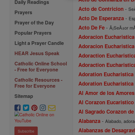
Daily Readings
-
Acto de Contricion
SeÃ
Prayers
-
Acto De Esperanza
Esp
Prayer of the Day
-
Acto De Fe
Â¡SeÃ±or mÃ­o
Popular Prayers
Adoracion Eucharistic
Light a Prayer Candle
Adoracion Eucharistica
HEAR Jesus Speak
Adoraction Eucharistic
Catholic Online School
Adoraction Eucharistic
- Free for Everyone
Adoration Eucharistica 
Catholic Resources -
Adoration Eucharistica 
Free for Everyone
Al Amor de los Amores 
Sitemap
Al Corazon Eucaristico
Al Sagrado Corazon de
-
Alabanza
Alabado, adora
Alabanzas de Desagrav
Subscribe