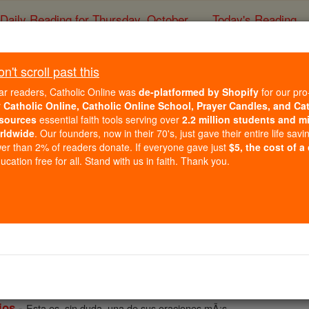
Daily Reading for Thursday, October ...
Today's Reading
ies of the Rosary
't scroll past this
en EspaÃ±ol Pr
ar readers, Catholic Online was
de-platformed by Shopify
for our pro
r
Catholic Online, Catholic Online School, Prayer Candles, and Ca
sources
essential faith tools serving over
2.2 million students and mi
Catholic Online
Prayers
rldwide
. Our founders, now in their 70's, just gave their entire life savi
er than 2% of readers donate. If everyone gave just
$5, the cost of a
SeÃ±or Jesucristo, te ruego que tu ...
cation free for all. Stand with us in faith. Thank you.
Ã­rame, Â¡oh mi amado y buen JesÃºs!, ...
-
n
Oh MarÃ­a, Virgen y Madre SantÃ­sima, he ...
adre de vÃ­rgenes, San JosÃ©, a ...
-
ticiĂłn del pueblo cristiano
De la carta de san Clemente prime
eÃ±or!, te adoro y te reconozco como mi ...
Ã­o, te amo con todo mi corazÃ³n, con ...
-
ios
Esta es, sin duda, una de sus oraciones mÃ¡s ...