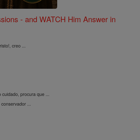
Missions - and WATCH Him Answer in
to!, creo ...
to cuidado, procura que ...
 conservador ...