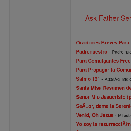
Ask Father Se
Oraciones Breves Para
-
Padrenuestro
Padre nues
Para Comulgantes Frec
Para Propagar la Comun
-
Salmo 121
AlzarÃ© mis o
Santa Misa Resumen de 
Senor Mio Jesucristo (
SeĂ±or, dame la Seren
-
Venid, Oh Jesus
Mi pob
Yo soy la resurrecciĂłn