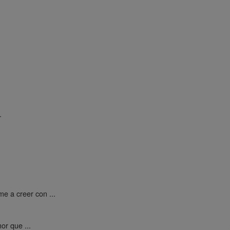
.
e a creer con ...
or que ...