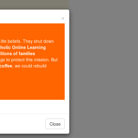
×
ayers
-life beliefs. They shut down
tholic Online Learning
llions of families
ngs to protect this mission. But
 coffee
, we could rebuild
ro, papa, a los ...
Close