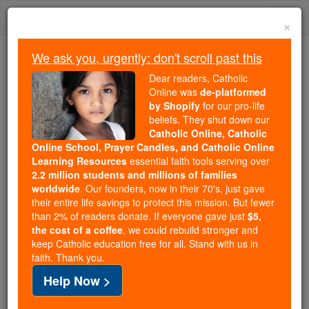
Skip
Togg
to
×
content
navi
We ask you, urgently: don't scroll past this
Because of You, 2.2 Million
Dear readers, Catholic
Students Are Being Formed in the
Online was
de-platformed
by Shopify
for our pro-life
Faith
beliefs. They shut down our
Catholic Online, Catholic
Because of generous supporters like you,
Online School, Prayer Candles, and Catholic Online
Catholic Online School has already delivered
Learning Resources
essential faith tools serving over
free, faithful Catholic education to over 2.2
2.2 million students and millions of families
million students across 193 countries. In an age
worldwide
. Our founders, now in their 70's, just gave
their entire life savings to protect this mission. But fewer
of noise and algorithms, you are helping form
than 2% of readers donate. If everyone gave just
$5,
souls with truth, prayer, Scripture, and Christ.
the cost of a coffee
, we could rebuild stronger and
keep Catholic education free for all. Stand with us in
If everyone who reads this gave just $5 — the
faith. Thank you.
cost of a coffee — we could reach even more
Help Now >
families and keep this life-changing formation
free for all. Be Courageous. Be Catholic. Stand