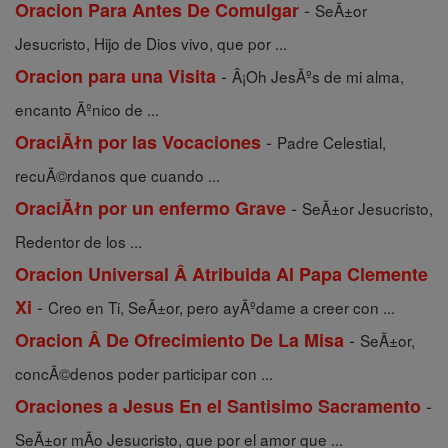
-
Oracion Para Antes De Comulgar
SeÃ±or
Jesucristo, Hijo de Dios vivo, que por ...
-
Oracion para una Visita
Â¡Oh JesÃºs de mi alma,
encanto Ãºnico de ...
-
OraciĂłn por las Vocaciones
Padre Celestial,
recuÃ©rdanos que cuando ...
-
OraciĂłn por un enfermo Grave
SeÃ±or Jesucristo,
Redentor de los ...
Oracion Universal Â Atribuida Al Papa Clemente
-
Xi
Creo en Ti, SeÃ±or, pero ayÃºdame a creer con ...
-
Oracion Â De Ofrecimiento De La Misa
SeÃ±or,
concÃ©denos poder participar con ...
-
Oraciones a Jesus En el Santisimo Sacramento
SeÃ±or mÃ­o Jesucristo, que por el amor que ...