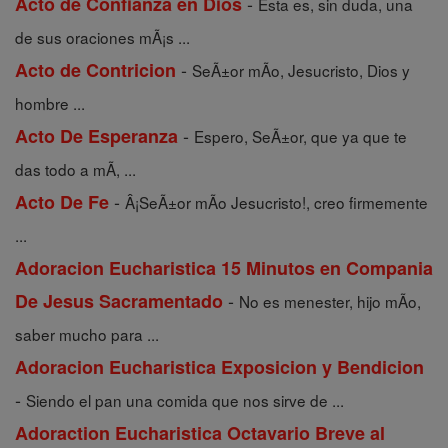
-
Acto de Confianza en Dios
Esta es, sin duda, una
de sus oraciones mÃ¡s ...
-
Acto de Contricion
SeÃ±or mÃ­o, Jesucristo, Dios y
hombre ...
-
Acto De Esperanza
Espero, SeÃ±or, que ya que te
das todo a mÃ­, ...
-
Acto De Fe
Â¡SeÃ±or mÃ­o Jesucristo!, creo firmemente
...
Adoracion Eucharistica 15 Minutos en Compania
-
De Jesus Sacramentado
No es menester, hijo mÃ­o,
saber mucho para ...
Adoracion Eucharistica Exposicion y Bendicion
-
Siendo el pan una comida que nos sirve de ...
Adoraction Eucharistica Octavario Breve al