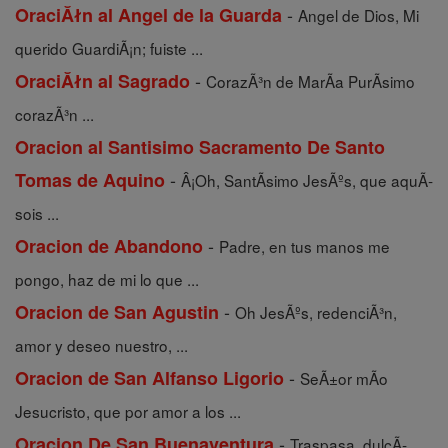
-
OraciĂłn al Angel de la Guarda
Angel de Dios, Mi
querido GuardiÃ¡n; fuiste ...
-
OraciĂłn al Sagrado
CorazÃ³n de MarÃ­a PurÃ­simo
corazÃ³n ...
Oracion al Santisimo Sacramento De Santo
-
Tomas de Aquino
Â¡Oh, SantÃ­simo JesÃºs, que aquÃ­
sois ...
-
Oracion de Abandono
Padre, en tus manos me
pongo, haz de mi lo que ...
-
Oracion de San Agustin
Oh JesÃºs, redenciÃ³n,
amor y deseo nuestro, ...
-
Oracion de San Alfanso Ligorio
SeÃ±or mÃ­o
Jesucristo, que por amor a los ...
-
Oracion De San Buenaventura
Traspasa, dulcÃ­