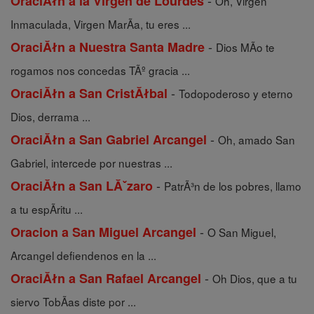
-
OraciĂłn a la Virgen de Lourdes
Oh, Virgen
Inmaculada, Virgen MarÃ­a, tu eres ...
-
OraciĂłn a Nuestra Santa Madre
Dios MÃ­o te
rogamos nos concedas TÃº gracia ...
-
OraciĂłn a San CristĂłbal
Todopoderoso y eterno
Dios, derrama ...
-
OraciĂłn a San Gabriel Arcangel
Oh, amado San
Gabriel, intercede por nuestras ...
-
OraciĂłn a San LĂˇzaro
PatrÃ³n de los pobres, llamo
a tu espÃ­ritu ...
-
Oracion a San Miguel Arcangel
O San Miguel,
Arcangel defiendenos en la ...
-
OraciĂłn a San Rafael Arcangel
Oh Dios, que a tu
siervo TobÃ­as diste por ...