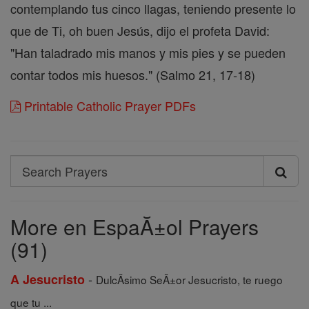
contemplando tus cinco llagas, teniendo presente lo
que de Ti, oh buen Jesús, dijo el profeta David:
"Han taladrado mis manos y mis pies y se pueden
contar todos mis huesos." (Salmo 21, 17-18)
Printable Catholic Prayer PDFs
Search
Search
Prayers
More en EspaĂ±ol Prayers
(91)
-
A Jesucristo
DulcÃ­simo SeÃ±or Jesucristo, te ruego
que tu ...