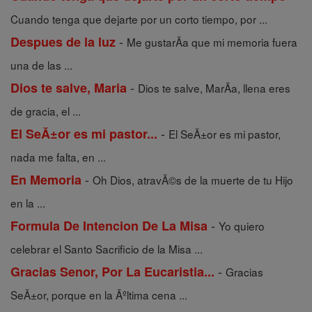
Cuando tenga que dejarte por un corto tiempo, por ...
-
Despues de la luz
Me gustarÃ­a que mi memoria fuera
una de las ...
-
Dios te salve, Maria
Dios te salve, MarÃ­a, llena eres
de gracia, el ...
-
El SeĂ±or es mi pastor...
El SeÃ±or es mi pastor,
nada me falta, en ...
-
En Memoria
Oh Dios, atravÃ©s de la muerte de tu Hijo
en la ...
-
Formula De Intencion De La Misa
Yo quiero
celebrar el Santo Sacrificio de la Misa ...
-
Gracias Senor, Por La Eucaristia...
Gracias
SeÃ±or, porque en la Ãºltima cena ...