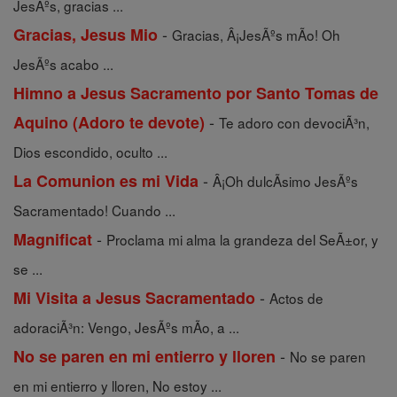
JesÃºs, gracias ...
-
Gracias, Jesus Mio
Gracias, Â¡JesÃºs mÃ­o! Oh
JesÃºs acabo ...
Himno a Jesus Sacramento por Santo Tomas de
-
Aquino (Adoro te devote)
Te adoro con devociÃ³n,
Dios escondido, oculto ...
-
La Comunion es mi Vida
Â¡Oh dulcÃ­simo JesÃºs
Sacramentado! Cuando ...
-
Magnificat
Proclama mi alma la grandeza del SeÃ±or, y
se ...
-
Mi Visita a Jesus Sacramentado
Actos de
adoraciÃ³n: Vengo, JesÃºs mÃ­o, a ...
-
No se paren en mi entierro y lloren
No se paren
en mi entierro y lloren, No estoy ...