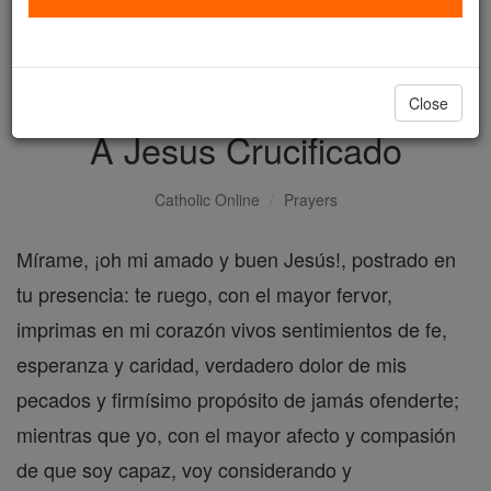
with us today.
DONATE TODAY >
Close
A Jesus Crucificado
Catholic Online
Prayers
Mírame, ¡oh mi amado y buen Jesús!, postrado en
tu presencia: te ruego, con el mayor fervor,
imprimas en mi corazón vivos sentimientos de fe,
esperanza y caridad, verdadero dolor de mis
pecados y firmísimo propósito de jamás ofenderte;
mientras que yo, con el mayor afecto y compasión
de que soy capaz, voy considerando y