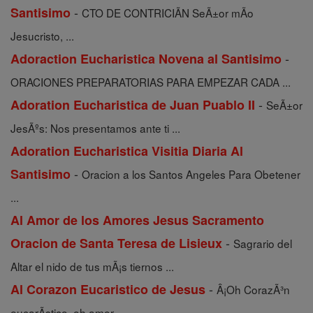
-
Santisimo
CTO DE CONTRICIÃN SeÃ±or mÃ­o
Jesucristo, ...
-
Adoraction Eucharistica Novena al Santisimo
ORACIONES PREPARATORIAS PARA EMPEZAR CADA ...
-
Adoration Eucharistica de Juan Puablo II
SeÃ±or
JesÃºs: Nos presentamos ante ti ...
Adoration Eucharistica Visitia Diaria Al
-
Santisimo
Oracion a los Santos Angeles Para Obetener
...
Al Amor de los Amores Jesus Sacramento
-
Oracion de Santa Teresa de Lisieux
Sagrario del
Altar el nido de tus mÃ¡s tiernos ...
-
Al Corazon Eucaristico de Jesus
Â¡Oh CorazÃ³n
eucarÃ­stico, oh amor ...