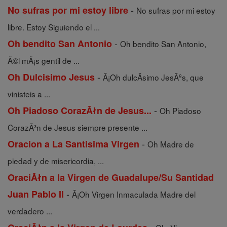
-
No sufras por mi estoy libre
No sufras por mi estoy
libre. Estoy Siguiendo el ...
-
Oh bendito San Antonio
Oh bendito San Antonio,
Ã©l mÃ¡s gentil de ...
-
Oh Dulcisimo Jesus
Â¡Oh dulcÃ­simo JesÃºs, que
vinisteis a ...
-
Oh Piadoso CorazĂłn de Jesus...
Oh Piadoso
CorazÃ³n de Jesus siempre presente ...
-
Oracion a La Santisima Virgen
Oh Madre de
piedad y de misericordia, ...
OraciĂłn a la Virgen de Guadalupe/Su Santidad
-
Juan Pablo II
Â¡Oh Virgen Inmaculada Madre del
verdadero ...