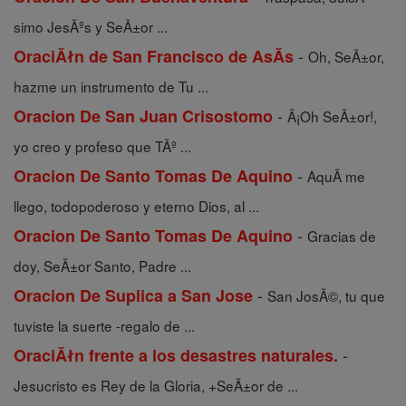
simo JesÃºs y SeÃ±or ...
-
OraciĂłn de San Francisco de AsĂ­s
Oh, SeÃ±or,
hazme un instrumento de Tu ...
-
Oracion De San Juan Crisostomo
Â¡Oh SeÃ±or!,
yo creo y profeso que TÃº ...
-
Oracion De Santo Tomas De Aquino
AquÃ­ me
llego, todopoderoso y eterno Dios, al ...
-
Oracion De Santo Tomas De Aquino
Gracias de
doy, SeÃ±or Santo, Padre ...
-
Oracion De Suplica a San Jose
San JosÃ©, tu que
tuviste la suerte -regalo de ...
-
OraciĂłn frente a los desastres naturales.
Jesucristo es Rey de la Gloria, +SeÃ±or de ...