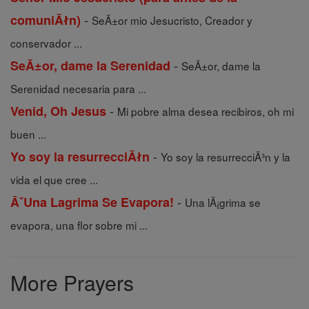
-
comuniĂłn)
SeÃ±or mio Jesucristo, Creador y
conservador ...
-
SeĂ±or, dame la Serenidad
SeÃ±or, dame la
Serenidad necesaria para ...
-
Venid, Oh Jesus
Mi pobre alma desea recibiros, oh mi
buen ...
-
Yo soy la resurrecciĂłn
Yo soy la resurrecciÃ³n y la
vida el que cree ...
-
ÂˇUna Lagrima Se Evapora!
Una lÃ¡grima se
evapora, una flor sobre mi ...
More Prayers