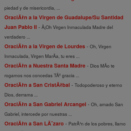
piedad y de misericordia, ...
OraciĂłn a la Virgen de Guadalupe/Su Santidad
-
Juan Pablo II
Â¡Oh Virgen Inmaculada Madre del
verdadero ...
-
OraciĂłn a la Virgen de Lourdes
Oh, Virgen
Inmaculada, Virgen MarÃ­a, tu eres ...
-
OraciĂłn a Nuestra Santa Madre
Dios MÃ­o te
rogamos nos concedas TÃº gracia ...
-
OraciĂłn a San CristĂłbal
Todopoderoso y eterno
Dios, derrama ...
-
OraciĂłn a San Gabriel Arcangel
Oh, amado San
Gabriel, intercede por nuestras ...
-
OraciĂłn a San LĂˇzaro
PatrÃ³n de los pobres, llamo