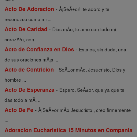
-
Acto De Adoracion
Â¡SeÃ±or!, te adoro y te
reconozco como mi ...
-
Acto De Caridad
Dios mÃ­o, te amo con todo mi
corazÃ³n, con ...
-
Acto de Confianza en Dios
Esta es, sin duda, una
de sus oraciones mÃ¡s ...
-
Acto de Contricion
SeÃ±or mÃ­o, Jesucristo, Dios y
hombre ...
-
Acto De Esperanza
Espero, SeÃ±or, que ya que te
das todo a mÃ­, ...
-
Acto De Fe
Â¡SeÃ±or mÃ­o Jesucristo!, creo firmemente
...
Adoracion Eucharistica 15 Minutos en Compania