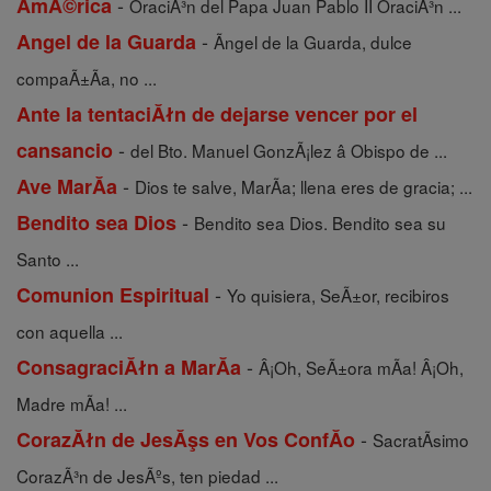
-
AmĂ©rica
OraciÃ³n del Papa Juan Pablo II OraciÃ³n ...
-
Angel de la Guarda
Ãngel de la Guarda, dulce
compaÃ±Ã­a, no ...
Ante la tentaciĂłn de dejarse vencer por el
-
cansancio
del Bto. Manuel GonzÃ¡lez â Obispo de ...
-
Ave MarĂ­a
Dios te salve, MarÃ­a; llena eres de gracia; ...
-
Bendito sea Dios
Bendito sea Dios. Bendito sea su
Santo ...
-
Comunion Espiritual
Yo quisiera, SeÃ±or, recibiros
con aquella ...
-
ConsagraciĂłn a MarĂ­a
Â¡Oh, SeÃ±ora mÃ­a! Â¡Oh,
Madre mÃ­a! ...
-
CorazĂłn de JesĂşs en Vos ConfĂ­o
SacratÃ­simo
CorazÃ³n de JesÃºs, ten piedad ...