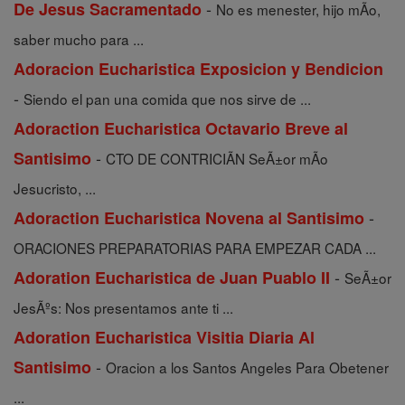
-
De Jesus Sacramentado
No es menester, hijo mÃ­o,
saber mucho para ...
Adoracion Eucharistica Exposicion y Bendicion
-
Siendo el pan una comida que nos sirve de ...
Adoraction Eucharistica Octavario Breve al
-
Santisimo
CTO DE CONTRICIÃN SeÃ±or mÃ­o
Jesucristo, ...
-
Adoraction Eucharistica Novena al Santisimo
ORACIONES PREPARATORIAS PARA EMPEZAR CADA ...
-
Adoration Eucharistica de Juan Puablo II
SeÃ±or
JesÃºs: Nos presentamos ante ti ...
Adoration Eucharistica Visitia Diaria Al
-
Santisimo
Oracion a los Santos Angeles Para Obetener
...