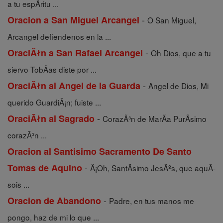
a tu espÃ­ritu ...
-
Oracion a San Miguel Arcangel
O San Miguel,
Arcangel defiendenos en la ...
-
OraciĂłn a San Rafael Arcangel
Oh Dios, que a tu
siervo TobÃ­as diste por ...
-
OraciĂłn al Angel de la Guarda
Angel de Dios, Mi
querido GuardiÃ¡n; fuiste ...
-
OraciĂłn al Sagrado
CorazÃ³n de MarÃ­a PurÃ­simo
corazÃ³n ...
Oracion al Santisimo Sacramento De Santo
-
Tomas de Aquino
Â¡Oh, SantÃ­simo JesÃºs, que aquÃ­
sois ...
-
Oracion de Abandono
Padre, en tus manos me
pongo, haz de mi lo que ...