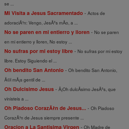
se ...
-
Mi Visita a Jesus Sacramentado
Actos de
adoraciÃ³n: Vengo, JesÃºs mÃ­o, a ...
-
No se paren en mi entierro y lloren
No se paren
en mi entierro y lloren, No estoy ...
-
No sufras por mi estoy libre
No sufras por mi estoy
libre. Estoy Siguiendo el ...
-
Oh bendito San Antonio
Oh bendito San Antonio,
Ã©l mÃ¡s gentil de ...
-
Oh Dulcisimo Jesus
Â¡Oh dulcÃ­simo JesÃºs, que
vinisteis a ...
-
Oh Piadoso CorazĂłn de Jesus...
Oh Piadoso
CorazÃ³n de Jesus siempre presente ...
-
Oracion a La Santisima Virgen
Oh Madre de