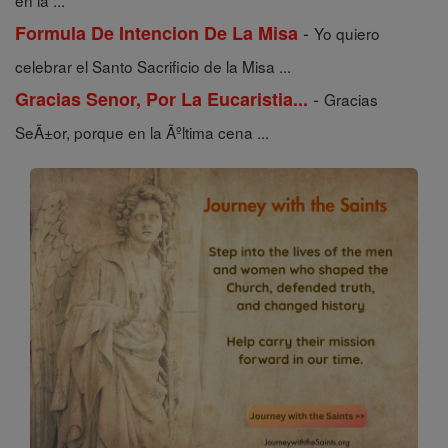
en la ...
-
Formula De Intencion De La Misa
Yo quiero
celebrar el Santo Sacrificio de la Misa ...
-
Gracias Senor, Por La Eucaristia...
Gracias
SeÃ±or, porque en la Ãºltima cena ...