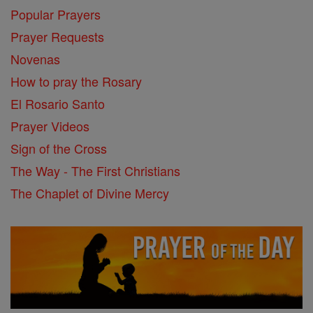
Popular Prayers
Prayer Requests
Novenas
How to pray the Rosary
El Rosario Santo
Prayer Videos
Sign of the Cross
The Way - The First Christians
The Chaplet of Divine Mercy