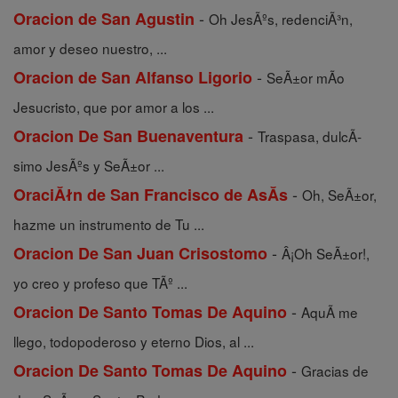
-
Oracion de San Agustin
Oh JesÃºs, redenciÃ³n,
amor y deseo nuestro, ...
-
Oracion de San Alfanso Ligorio
SeÃ±or mÃ­o
Jesucristo, que por amor a los ...
-
Oracion De San Buenaventura
Traspasa, dulcÃ­
simo JesÃºs y SeÃ±or ...
-
OraciĂłn de San Francisco de AsĂ­s
Oh, SeÃ±or,
hazme un instrumento de Tu ...
-
Oracion De San Juan Crisostomo
Â¡Oh SeÃ±or!,
yo creo y profeso que TÃº ...
-
Oracion De Santo Tomas De Aquino
AquÃ­ me
llego, todopoderoso y eterno Dios, al ...
-
Oracion De Santo Tomas De Aquino
Gracias de