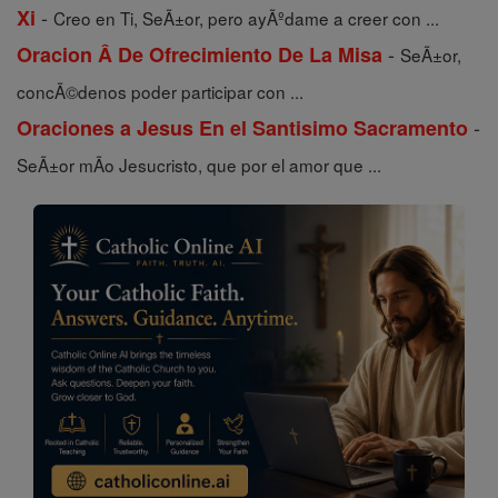
-
Xi
Creo en Ti, SeÃ±or, pero ayÃºdame a creer con ...
-
Oracion Â De Ofrecimiento De La Misa
SeÃ±or,
concÃ©denos poder participar con ...
-
Oraciones a Jesus En el Santisimo Sacramento
SeÃ±or mÃ­o Jesucristo, que por el amor que ...