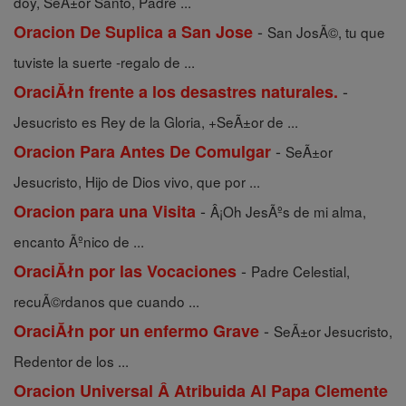
doy, SeÃ±or Santo, Padre ...
-
Oracion De Suplica a San Jose
San JosÃ©, tu que
tuviste la suerte -regalo de ...
-
OraciĂłn frente a los desastres naturales.
Jesucristo es Rey de la Gloria, +SeÃ±or de ...
-
Oracion Para Antes De Comulgar
SeÃ±or
Jesucristo, Hijo de Dios vivo, que por ...
-
Oracion para una Visita
Â¡Oh JesÃºs de mi alma,
encanto Ãºnico de ...
-
OraciĂłn por las Vocaciones
Padre Celestial,
recuÃ©rdanos que cuando ...
-
OraciĂłn por un enfermo Grave
SeÃ±or Jesucristo,
Redentor de los ...
Oracion Universal Â Atribuida Al Papa Clemente