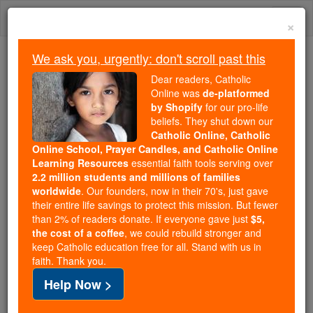
Skip
Togg
to
×
content
navi
We ask you, urgently: don't scroll past this
Trending:
Dear readers, Catholic
Daily Reading for Thursday, October ...
Online was
de-platformed
Today's Reading
The Mysteries of the Rosary
by Shopify
for our pro-life
beliefs. They shut down our
Catholic Online, Catholic
Online School, Prayer Candles, and Catholic Online
Oraciones a Jesus En el
Learning Resources
essential faith tools serving over
Santisimo Sacramento
2.2 million students and millions of families
worldwide
. Our founders, now in their 70's, just gave
their entire life savings to protect this mission. But fewer
Catholic Online
Prayers
than 2% of readers donate. If everyone gave just
$5,
the cost of a coffee
, we could rebuild stronger and
keep Catholic education free for all. Stand with us in
Señor mío Jesucristo, que por el amor que tenéis a
faith. Thank you.
los hombres, permanecéis de día y noche en este
Help Now >
Sacramento, lleno de misericordia y ternura,