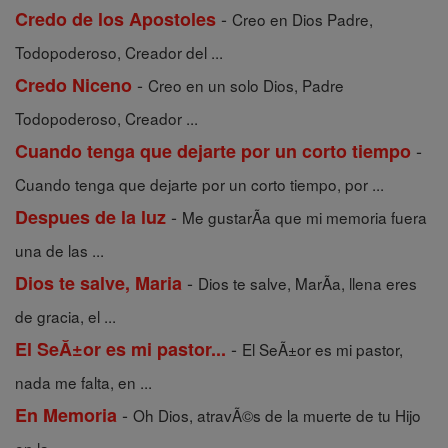
-
Credo de los Apostoles
Creo en Dios Padre,
Todopoderoso, Creador del ...
-
Credo Niceno
Creo en un solo Dios, Padre
Todopoderoso, Creador ...
-
Cuando tenga que dejarte por un corto tiempo
Cuando tenga que dejarte por un corto tiempo, por ...
-
Despues de la luz
Me gustarÃ­a que mi memoria fuera
una de las ...
-
Dios te salve, Maria
Dios te salve, MarÃ­a, llena eres
de gracia, el ...
-
El SeĂ±or es mi pastor...
El SeÃ±or es mi pastor,
nada me falta, en ...
-
En Memoria
Oh Dios, atravÃ©s de la muerte de tu Hijo