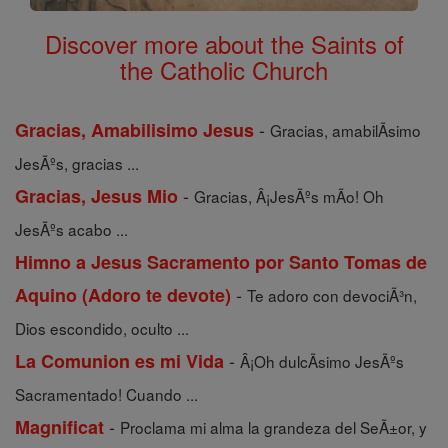
Discover more about the Saints of
the Catholic Church
-
Gracias, Amabilisimo Jesus
Gracias, amabilÃ­simo
JesÃºs, gracias ...
-
Gracias, Jesus Mio
Gracias, Â¡JesÃºs mÃ­o! Oh
JesÃºs acabo ...
Himno a Jesus Sacramento por Santo Tomas de
-
Aquino (Adoro te devote)
Te adoro con devociÃ³n,
Dios escondido, oculto ...
-
La Comunion es mi Vida
Â¡Oh dulcÃ­simo JesÃºs
Sacramentado! Cuando ...
-
Magnificat
Proclama mi alma la grandeza del SeÃ±or, y