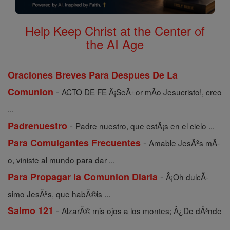
Help Keep Christ at the Center of
the AI Age
Oraciones Breves Para Despues De La
-
Comunion
ACTO DE FE Â¡SeÃ±or mÃ­o Jesucristo!, creo
...
-
Padrenuestro
Padre nuestro, que estÃ¡s en el cielo ...
-
Para Comulgantes Frecuentes
Amable JesÃºs mÃ­
o, viniste al mundo para dar ...
-
Para Propagar la Comunion Diaria
Â¡Oh dulcÃ­
simo JesÃºs, que habÃ©is ...
-
Salmo 121
AlzarÃ© mis ojos a los montes; Â¿De dÃ³nde
...