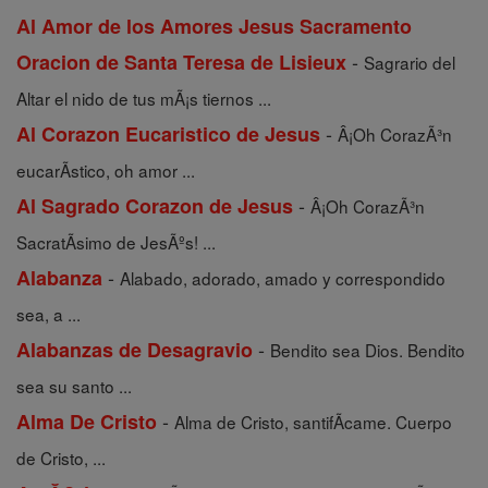
Al Amor de los Amores Jesus Sacramento
-
Oracion de Santa Teresa de Lisieux
Sagrario del
Altar el nido de tus mÃ¡s tiernos ...
-
Al Corazon Eucaristico de Jesus
Â¡Oh CorazÃ³n
eucarÃ­stico, oh amor ...
-
Al Sagrado Corazon de Jesus
Â¡Oh CorazÃ³n
SacratÃ­simo de JesÃºs! ...
-
Alabanza
Alabado, adorado, amado y correspondido
sea, a ...
-
Alabanzas de Desagravio
Bendito sea Dios. Bendito
sea su santo ...
-
Alma De Cristo
Alma de Cristo, santifÃ­came. Cuerpo
de Cristo, ...