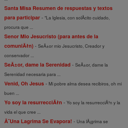
Santa Misa Resumen de respuestas y textos
-
para participar
"La Iglesia, con solÃ­cito cuidado,
procura que ...
Senor Mio Jesucristo (para antes de la
-
comuniĂłn)
SeÃ±or mio Jesucristo, Creador y
conservador ...
-
SeĂ±or, dame la Serenidad
SeÃ±or, dame la
Serenidad necesaria para ...
-
Venid, Oh Jesus
Mi pobre alma desea recibiros, oh mi
buen ...
-
Yo soy la resurrecciĂłn
Yo soy la resurrecciÃ³n y la
vida el que cree ...
-
ÂˇUna Lagrima Se Evapora!
Una lÃ¡grima se