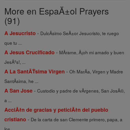
Prayers
More en EspaĂ±ol Prayers
(91)
-
A Jesucristo
DulcÃ­simo SeÃ±or Jesucristo, te ruego
que tu ...
-
A Jesus Crucificado
MÃ­rame, Â¡oh mi amado y buen
JesÃºs!, ...
-
A La SantĂŤsima Virgen
Oh MarÃ­a, Virgen y Madre
SantÃ­sima, he ...
-
A San Jose
Custodio y padre de vÃ­rgenes, San JosÃ©,
a ...
AcciĂłn de gracias y peticiĂłn del pueblo
-
cristiano
De la carta de san Clemente primero, papa, a
los ...