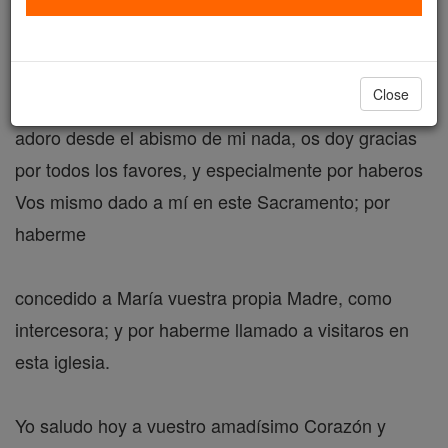
esperando, llamando y acogiendo a todos los que
vienen a
Close
visitaros, yo creo que estáis aquí presente. Os
adoro desde el abismo de mi nada, os doy gracias
por todos los favores, y especialmente por haberos
Vos mismo dado a mí en este Sacramento; por
haberme
concedido a María vuestra propia Madre, como
intercesora; y por haberme llamado a visitaros en
esta iglesia.
Yo saludo hoy a vuestro amadísimo Corazón y