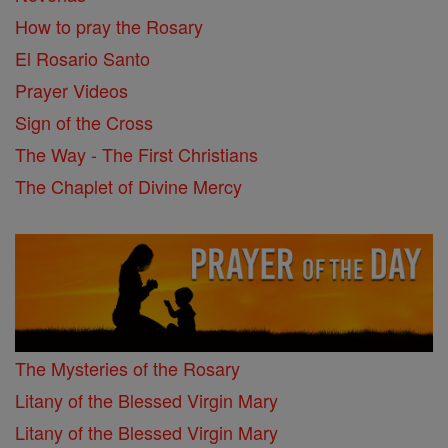
How to pray the Rosary
El Rosario Santo
Prayer Videos
Sign of the Cross
The Way - The First Christians
The Chaplet of Divine Mercy
The Mysteries of the Rosary
Litany of the Blessed Virgin Mary
Litany of the Blessed Virgin Mary