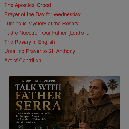
The Apostles' Creed
Prayer of the Day for Wednesday, ...
Luminous Mystery of the Rosary
Padre Nuestro - Our Father (Lord's ...
The Rosary in English
Unfailing Prayer to St. Anthony
Act of Contrition