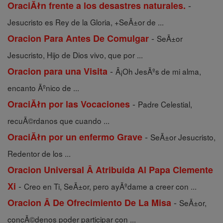
-
OraciĂłn frente a los desastres naturales.
Jesucristo es Rey de la Gloria, +SeÃ±or de ...
-
Oracion Para Antes De Comulgar
SeÃ±or
Jesucristo, Hijo de Dios vivo, que por ...
-
Oracion para una Visita
Â¡Oh JesÃºs de mi alma,
encanto Ãºnico de ...
-
OraciĂłn por las Vocaciones
Padre Celestial,
recuÃ©rdanos que cuando ...
-
OraciĂłn por un enfermo Grave
SeÃ±or Jesucristo,
Redentor de los ...
Oracion Universal Â Atribuida Al Papa Clemente
-
Xi
Creo en Ti, SeÃ±or, pero ayÃºdame a creer con ...
-
Oracion Â De Ofrecimiento De La Misa
SeÃ±or,
concÃ©denos poder participar con ...