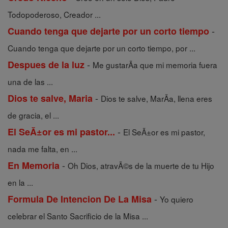
Todopoderoso, Creador ...
-
Cuando tenga que dejarte por un corto tiempo
Cuando tenga que dejarte por un corto tiempo, por ...
-
Despues de la luz
Me gustarÃ­a que mi memoria fuera
una de las ...
-
Dios te salve, Maria
Dios te salve, MarÃ­a, llena eres
de gracia, el ...
-
El SeĂ±or es mi pastor...
El SeÃ±or es mi pastor,
nada me falta, en ...
-
En Memoria
Oh Dios, atravÃ©s de la muerte de tu Hijo
en la ...
-
Formula De Intencion De La Misa
Yo quiero
celebrar el Santo Sacrificio de la Misa ...