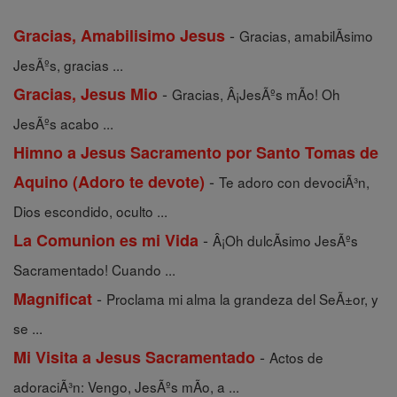
-
Gracias, Amabilisimo Jesus
Gracias, amabilÃ­simo
JesÃºs, gracias ...
-
Gracias, Jesus Mio
Gracias, Â¡JesÃºs mÃ­o! Oh
JesÃºs acabo ...
Himno a Jesus Sacramento por Santo Tomas de
-
Aquino (Adoro te devote)
Te adoro con devociÃ³n,
Dios escondido, oculto ...
-
La Comunion es mi Vida
Â¡Oh dulcÃ­simo JesÃºs
Sacramentado! Cuando ...
-
Magnificat
Proclama mi alma la grandeza del SeÃ±or, y
se ...
-
Mi Visita a Jesus Sacramentado
Actos de
adoraciÃ³n: Vengo, JesÃºs mÃ­o, a ...