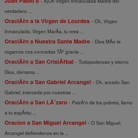
-
Juan Pablo II
Â¡Oh Virgen Inmaculada Madre del
verdadero ...
-
OraciĂłn a la Virgen de Lourdes
Oh, Virgen
Inmaculada, Virgen MarÃ­a, tu eres ...
-
OraciĂłn a Nuestra Santa Madre
Dios MÃ­o te
rogamos nos concedas TÃº gracia ...
-
OraciĂłn a San CristĂłbal
Todopoderoso y eterno
Dios, derrama ...
-
OraciĂłn a San Gabriel Arcangel
Oh, amado San
Gabriel, intercede por nuestras ...
-
OraciĂłn a San LĂˇzaro
PatrÃ³n de los pobres, llamo
a tu espÃ­ritu ...
-
Oracion a San Miguel Arcangel
O San Miguel,
Arcangel defiendenos en la ...