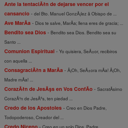
Ante la tentaciĂłn de dejarse vencer por el
-
cansancio
del Bto. Manuel GonzÃ¡lez â Obispo de ...
-
Ave MarĂ­a
Dios te salve, MarÃ­a; llena eres de gracia; ...
-
Bendito sea Dios
Bendito sea Dios. Bendito sea su
Santo ...
-
Comunion Espiritual
Yo quisiera, SeÃ±or, recibiros
con aquella ...
-
ConsagraciĂłn a MarĂ­a
Â¡Oh, SeÃ±ora mÃ­a! Â¡Oh,
Madre mÃ­a! ...
-
CorazĂłn de JesĂşs en Vos ConfĂ­o
SacratÃ­simo
CorazÃ³n de JesÃºs, ten piedad ...
-
Credo de los Apostoles
Creo en Dios Padre,
Todopoderoso, Creador del ...
-
Credo Niceno
Creo en un solo Dios, Padre