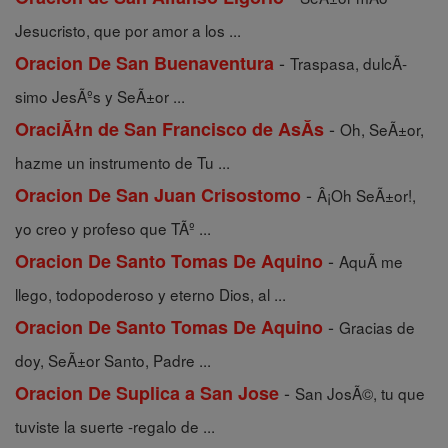
Jesucristo, que por amor a los ...
-
Oracion De San Buenaventura
Traspasa, dulcÃ­
simo JesÃºs y SeÃ±or ...
-
OraciĂłn de San Francisco de AsĂ­s
Oh, SeÃ±or,
hazme un instrumento de Tu ...
-
Oracion De San Juan Crisostomo
Â¡Oh SeÃ±or!,
yo creo y profeso que TÃº ...
-
Oracion De Santo Tomas De Aquino
AquÃ­ me
llego, todopoderoso y eterno Dios, al ...
-
Oracion De Santo Tomas De Aquino
Gracias de
doy, SeÃ±or Santo, Padre ...
-
Oracion De Suplica a San Jose
San JosÃ©, tu que
tuviste la suerte -regalo de ...