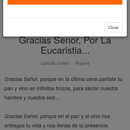
with us today.
DONATE TODAY >
Close
Gracias Senor, Por La
Eucaristia...
Catholic Online
Prayers
Gracias Señor, porque en la última cena partiste tu
pan y vino en infinitos trozos, para saciar nuestra
hambre y nuestra sed...
Gracias Señor, porque en el pan y el vino nos
entregas tu vida y nos llenas de tu presencia.