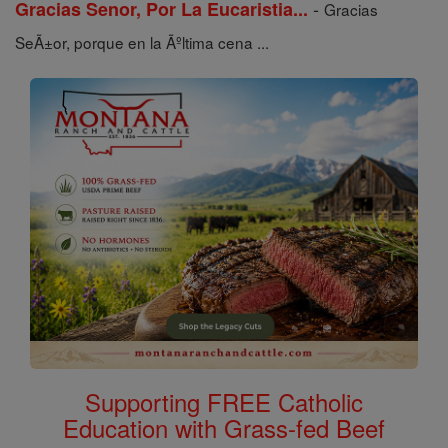
-
Gracias Senor, Por La Eucaristia...
Gracias
SeÃ±or, porque en la Ãºltima cena ...
Supporting FREE Catholic
Education with Grass-fed Beef