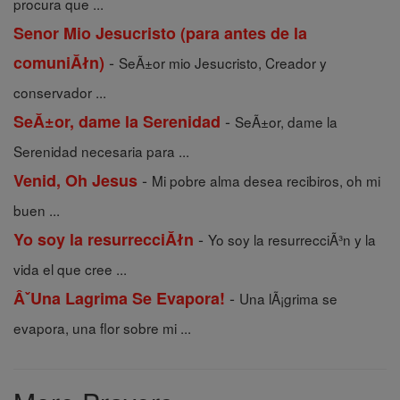
procura que ...
Senor Mio Jesucristo (para antes de la
-
comuniĂłn)
SeÃ±or mio Jesucristo, Creador y
conservador ...
-
SeĂ±or, dame la Serenidad
SeÃ±or, dame la
Serenidad necesaria para ...
-
Venid, Oh Jesus
Mi pobre alma desea recibiros, oh mi
buen ...
-
Yo soy la resurrecciĂłn
Yo soy la resurrecciÃ³n y la
vida el que cree ...
-
ÂˇUna Lagrima Se Evapora!
Una lÃ¡grima se
evapora, una flor sobre mi ...