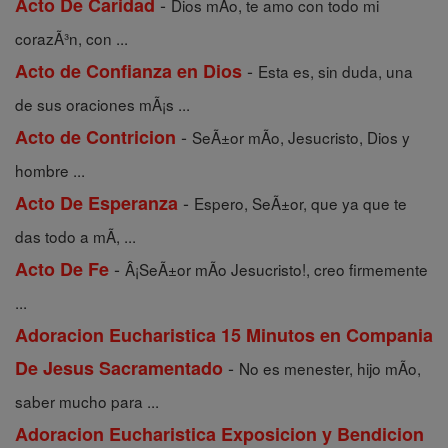
-
Acto De Caridad
Dios mÃ­o, te amo con todo mi
corazÃ³n, con ...
-
Acto de Confianza en Dios
Esta es, sin duda, una
de sus oraciones mÃ¡s ...
-
Acto de Contricion
SeÃ±or mÃ­o, Jesucristo, Dios y
hombre ...
-
Acto De Esperanza
Espero, SeÃ±or, que ya que te
das todo a mÃ­, ...
-
Acto De Fe
Â¡SeÃ±or mÃ­o Jesucristo!, creo firmemente
...
Adoracion Eucharistica 15 Minutos en Compania
-
De Jesus Sacramentado
No es menester, hijo mÃ­o,
saber mucho para ...
Adoracion Eucharistica Exposicion y Bendicion