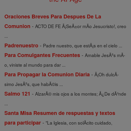
Oraciones Breves Para Despues De La
-
Comunion
ACTO DE FE Â¡SeÃ±or mÃ­o Jesucristo!, creo
...
-
Padrenuestro
Padre nuestro, que estÃ¡s en el cielo ...
-
Para Comulgantes Frecuentes
Amable JesÃºs mÃ­
o, viniste al mundo para dar ...
-
Para Propagar la Comunion Diaria
Â¡Oh dulcÃ­
simo JesÃºs, que habÃ©is ...
-
Salmo 121
AlzarÃ© mis ojos a los montes; Â¿De dÃ³nde
...
Santa Misa Resumen de respuestas y textos
-
para participar
"La Iglesia, con solÃ­cito cuidado,