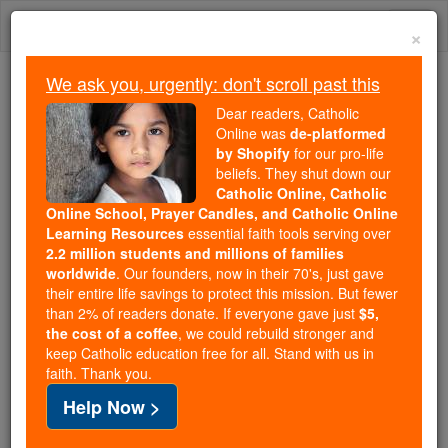
Skip
Togg
to
×
content
navi
We ask you, urgently: don't scroll past this
Because of You, 2.2 Million
Dear readers, Catholic
Students Are Being Formed in the
Online was
de-platformed
by Shopify
for our pro-life
Faith
beliefs. They shut down our
Catholic Online, Catholic
Because of generous supporters like you,
Online School, Prayer Candles, and Catholic Online
Catholic Online School has already delivered
Learning Resources
essential faith tools serving over
free, faithful Catholic education to over 2.2
2.2 million students and millions of families
million students across 193 countries. In an age
worldwide
. Our founders, now in their 70's, just gave
their entire life savings to protect this mission. But fewer
of noise and algorithms, you are helping form
than 2% of readers donate. If everyone gave just
$5,
souls with truth, prayer, Scripture, and Christ.
the cost of a coffee
, we could rebuild stronger and
keep Catholic education free for all. Stand with us in
If everyone who reads this gave just $5 — the
faith. Thank you.
cost of a coffee — we could reach even more
Help Now >
families and keep this life-changing formation
free for all. Be Courageous. Be Catholic. Stand