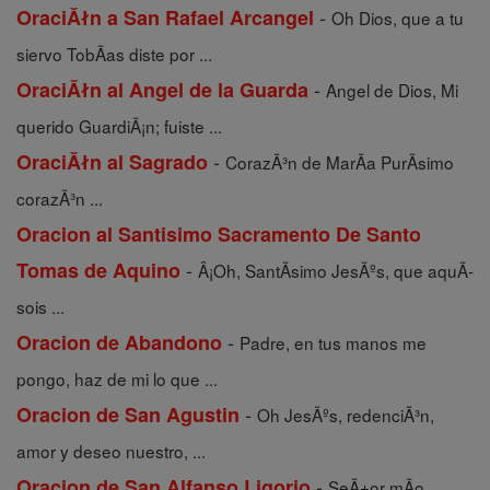
-
OraciĂłn a San Rafael Arcangel
Oh Dios, que a tu
siervo TobÃ­as diste por ...
-
OraciĂłn al Angel de la Guarda
Angel de Dios, Mi
querido GuardiÃ¡n; fuiste ...
-
OraciĂłn al Sagrado
CorazÃ³n de MarÃ­a PurÃ­simo
corazÃ³n ...
Oracion al Santisimo Sacramento De Santo
-
Tomas de Aquino
Â¡Oh, SantÃ­simo JesÃºs, que aquÃ­
sois ...
-
Oracion de Abandono
Padre, en tus manos me
pongo, haz de mi lo que ...
-
Oracion de San Agustin
Oh JesÃºs, redenciÃ³n,
amor y deseo nuestro, ...
-
Oracion de San Alfanso Ligorio
SeÃ±or mÃ­o