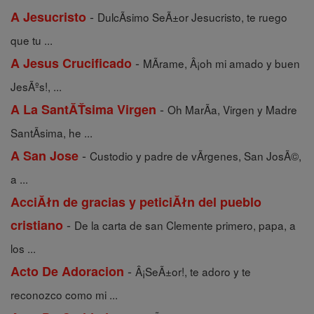
-
A Jesucristo
DulcÃ­simo SeÃ±or Jesucristo, te ruego
que tu ...
-
A Jesus Crucificado
MÃ­rame, Â¡oh mi amado y buen
JesÃºs!, ...
-
A La SantĂŤsima Virgen
Oh MarÃ­a, Virgen y Madre
SantÃ­sima, he ...
-
A San Jose
Custodio y padre de vÃ­rgenes, San JosÃ©,
a ...
AcciĂłn de gracias y peticiĂłn del pueblo
-
cristiano
De la carta de san Clemente primero, papa, a
los ...
-
Acto De Adoracion
Â¡SeÃ±or!, te adoro y te
reconozco como mi ...