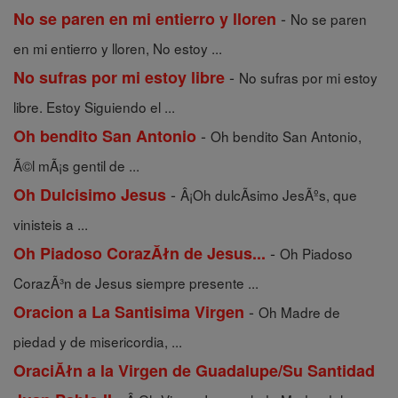
-
No se paren en mi entierro y lloren
No se paren
en mi entierro y lloren, No estoy ...
-
No sufras por mi estoy libre
No sufras por mi estoy
libre. Estoy Siguiendo el ...
-
Oh bendito San Antonio
Oh bendito San Antonio,
Ã©l mÃ¡s gentil de ...
-
Oh Dulcisimo Jesus
Â¡Oh dulcÃ­simo JesÃºs, que
vinisteis a ...
-
Oh Piadoso CorazĂłn de Jesus...
Oh Piadoso
CorazÃ³n de Jesus siempre presente ...
-
Oracion a La Santisima Virgen
Oh Madre de
piedad y de misericordia, ...
OraciĂłn a la Virgen de Guadalupe/Su Santidad