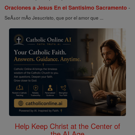
-
Oraciones a Jesus En el Santisimo Sacramento
SeÃ±or mÃ­o Jesucristo, que por el amor que ...
Help Keep Christ at the Center of
the AI Age