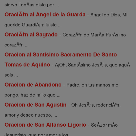
siervo TobÃ­as diste por ...
-
OraciĂłn al Angel de la Guarda
Angel de Dios, Mi
querido GuardiÃ¡n; fuiste ...
-
OraciĂłn al Sagrado
CorazÃ³n de MarÃ­a PurÃ­simo
corazÃ³n ...
Oracion al Santisimo Sacramento De Santo
-
Tomas de Aquino
Â¡Oh, SantÃ­simo JesÃºs, que aquÃ­
sois ...
-
Oracion de Abandono
Padre, en tus manos me
pongo, haz de mi lo que ...
-
Oracion de San Agustin
Oh JesÃºs, redenciÃ³n,
amor y deseo nuestro, ...
-
Oracion de San Alfanso Ligorio
SeÃ±or mÃ­o
Jesucristo, que por amor a los ...