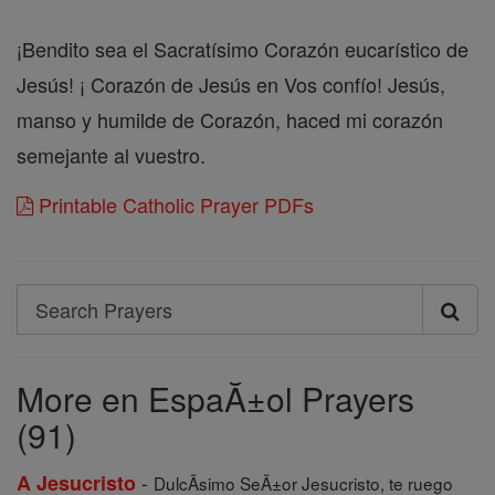
¡Bendito sea el Sacratísimo Corazón eucarístico de
Jesús! ¡ Corazón de Jesús en Vos confío! Jesús,
manso y humilde de Corazón, haced mi corazón
semejante al vuestro.
Printable Catholic Prayer PDFs
Search
Search
Prayers
More en EspaĂ±ol Prayers
(91)
-
A Jesucristo
DulcÃ­simo SeÃ±or Jesucristo, te ruego