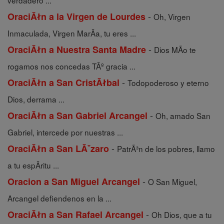
verdadero ...
-
OraciĂłn a la Virgen de Lourdes
Oh, Virgen
Inmaculada, Virgen MarÃ­a, tu eres ...
-
OraciĂłn a Nuestra Santa Madre
Dios MÃ­o te
rogamos nos concedas TÃº gracia ...
-
OraciĂłn a San CristĂłbal
Todopoderoso y eterno
Dios, derrama ...
-
OraciĂłn a San Gabriel Arcangel
Oh, amado San
Gabriel, intercede por nuestras ...
-
OraciĂłn a San LĂˇzaro
PatrÃ³n de los pobres, llamo
a tu espÃ­ritu ...
-
Oracion a San Miguel Arcangel
O San Miguel,
Arcangel defiendenos en la ...
-
OraciĂłn a San Rafael Arcangel
Oh Dios, que a tu