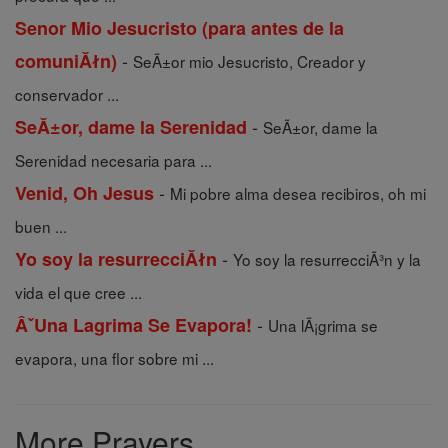
Senor Mio Jesucristo (para antes de la
-
comuniĂłn)
SeÃ±or mio Jesucristo, Creador y
conservador ...
-
SeĂ±or, dame la Serenidad
SeÃ±or, dame la
Serenidad necesaria para ...
-
Venid, Oh Jesus
Mi pobre alma desea recibiros, oh mi
buen ...
-
Yo soy la resurrecciĂłn
Yo soy la resurrecciÃ³n y la
vida el que cree ...
-
ÂˇUna Lagrima Se Evapora!
Una lÃ¡grima se
evapora, una flor sobre mi ...
More Prayers