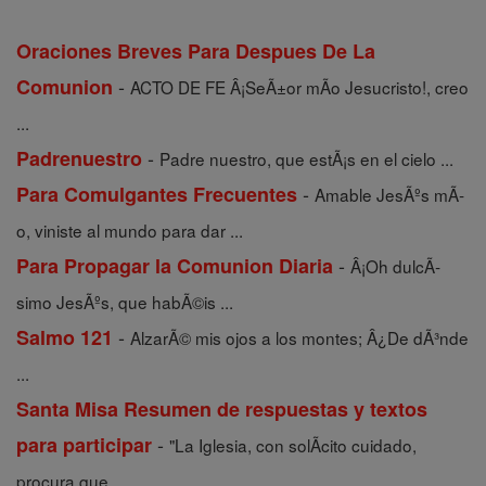
Oraciones Breves Para Despues De La
-
Comunion
ACTO DE FE Â¡SeÃ±or mÃ­o Jesucristo!, creo
...
-
Padrenuestro
Padre nuestro, que estÃ¡s en el cielo ...
-
Para Comulgantes Frecuentes
Amable JesÃºs mÃ­
o, viniste al mundo para dar ...
-
Para Propagar la Comunion Diaria
Â¡Oh dulcÃ­
simo JesÃºs, que habÃ©is ...
-
Salmo 121
AlzarÃ© mis ojos a los montes; Â¿De dÃ³nde
...
Santa Misa Resumen de respuestas y textos
-
para participar
"La Iglesia, con solÃ­cito cuidado,
procura que ...