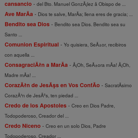
-
cansancio
del Bto. Manuel GonzÃ¡lez â Obispo de ...
-
Ave MarĂ­a
Dios te salve, MarÃ­a; llena eres de gracia; ...
-
Bendito sea Dios
Bendito sea Dios. Bendito sea su
Santo ...
-
Comunion Espiritual
Yo quisiera, SeÃ±or, recibiros
con aquella ...
-
ConsagraciĂłn a MarĂ­a
Â¡Oh, SeÃ±ora mÃ­a! Â¡Oh,
Madre mÃ­a! ...
-
CorazĂłn de JesĂşs en Vos ConfĂ­o
SacratÃ­simo
CorazÃ³n de JesÃºs, ten piedad ...
-
Credo de los Apostoles
Creo en Dios Padre,
Todopoderoso, Creador del ...
-
Credo Niceno
Creo en un solo Dios, Padre
Todopoderoso, Creador ...