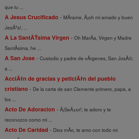
que tu ...
-
A Jesus Crucificado
MÃ­rame, Â¡oh mi amado y buen
JesÃºs!, ...
-
A La SantĂŤsima Virgen
Oh MarÃ­a, Virgen y Madre
SantÃ­sima, he ...
-
A San Jose
Custodio y padre de vÃ­rgenes, San JosÃ©,
a ...
AcciĂłn de gracias y peticiĂłn del pueblo
-
cristiano
De la carta de san Clemente primero, papa, a
los ...
-
Acto De Adoracion
Â¡SeÃ±or!, te adoro y te
reconozco como mi ...
-
Acto De Caridad
Dios mÃ­o, te amo con todo mi