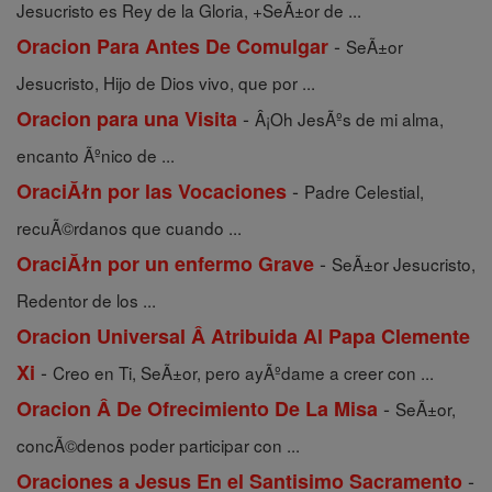
Jesucristo es Rey de la Gloria, +SeÃ±or de ...
-
Oracion Para Antes De Comulgar
SeÃ±or
Jesucristo, Hijo de Dios vivo, que por ...
-
Oracion para una Visita
Â¡Oh JesÃºs de mi alma,
encanto Ãºnico de ...
-
OraciĂłn por las Vocaciones
Padre Celestial,
recuÃ©rdanos que cuando ...
-
OraciĂłn por un enfermo Grave
SeÃ±or Jesucristo,
Redentor de los ...
Oracion Universal Â Atribuida Al Papa Clemente
-
Xi
Creo en Ti, SeÃ±or, pero ayÃºdame a creer con ...
-
Oracion Â De Ofrecimiento De La Misa
SeÃ±or,
concÃ©denos poder participar con ...
-
Oraciones a Jesus En el Santisimo Sacramento