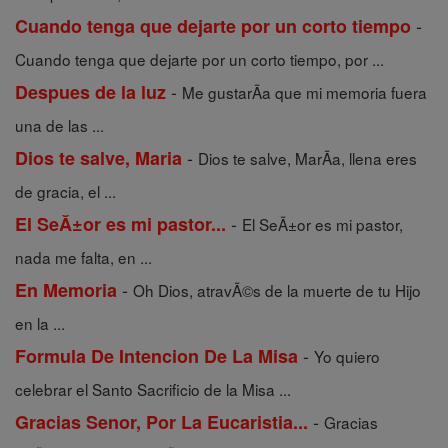
-
Cuando tenga que dejarte por un corto tiempo
Cuando tenga que dejarte por un corto tiempo, por ...
-
Despues de la luz
Me gustarÃ­a que mi memoria fuera
una de las ...
-
Dios te salve, Maria
Dios te salve, MarÃ­a, llena eres
de gracia, el ...
-
El SeĂ±or es mi pastor...
El SeÃ±or es mi pastor,
nada me falta, en ...
-
En Memoria
Oh Dios, atravÃ©s de la muerte de tu Hijo
en la ...
-
Formula De Intencion De La Misa
Yo quiero
celebrar el Santo Sacrificio de la Misa ...
-
Gracias Senor, Por La Eucaristia...
Gracias