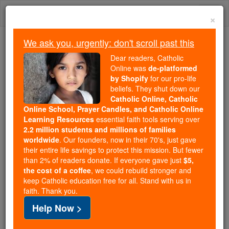
Skip
Togg
to
×
content
navi
We ask you, urgently: don't scroll past this
Because of You, 2.2 Million
Dear readers, Catholic
Students Are Being Formed in the
Online was
de-platformed
by Shopify
for our pro-life
Faith
beliefs. They shut down our
Catholic Online, Catholic
Because of generous supporters like you,
Online School, Prayer Candles, and Catholic Online
Catholic Online School has already delivered
Learning Resources
essential faith tools serving over
free, faithful Catholic education to over 2.2
2.2 million students and millions of families
million students across 193 countries. In an age
worldwide
. Our founders, now in their 70's, just gave
their entire life savings to protect this mission. But fewer
of noise and algorithms, you are helping form
than 2% of readers donate. If everyone gave just
$5,
souls with truth, prayer, Scripture, and Christ.
the cost of a coffee
, we could rebuild stronger and
keep Catholic education free for all. Stand with us in
If everyone who reads this gave just $5 — the
faith. Thank you.
cost of a coffee — we could reach even more
Help Now >
families and keep this life-changing formation
free for all. Be Courageous. Be Catholic. Stand