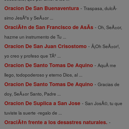
-
Oracion De San Buenaventura
Traspasa, dulcÃ­
simo JesÃºs y SeÃ±or ...
-
OraciĂłn de San Francisco de AsĂ­s
Oh, SeÃ±or,
hazme un instrumento de Tu ...
-
Oracion De San Juan Crisostomo
Â¡Oh SeÃ±or!,
yo creo y profeso que TÃº ...
-
Oracion De Santo Tomas De Aquino
AquÃ­ me
llego, todopoderoso y eterno Dios, al ...
-
Oracion De Santo Tomas De Aquino
Gracias de
doy, SeÃ±or Santo, Padre ...
-
Oracion De Suplica a San Jose
San JosÃ©, tu que
tuviste la suerte -regalo de ...
-
OraciĂłn frente a los desastres naturales.