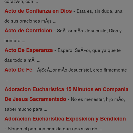
corazÃ³n, con ...
-
Acto de Confianza en Dios
Esta es, sin duda, una
de sus oraciones mÃ¡s ...
-
Acto de Contricion
SeÃ±or mÃ­o, Jesucristo, Dios y
hombre ...
-
Acto De Esperanza
Espero, SeÃ±or, que ya que te
das todo a mÃ­, ...
-
Acto De Fe
Â¡SeÃ±or mÃ­o Jesucristo!, creo firmemente
...
Adoracion Eucharistica 15 Minutos en Compania
-
De Jesus Sacramentado
No es menester, hijo mÃ­o,
saber mucho para ...
Adoracion Eucharistica Exposicion y Bendicion
-
Siendo el pan una comida que nos sirve de ...