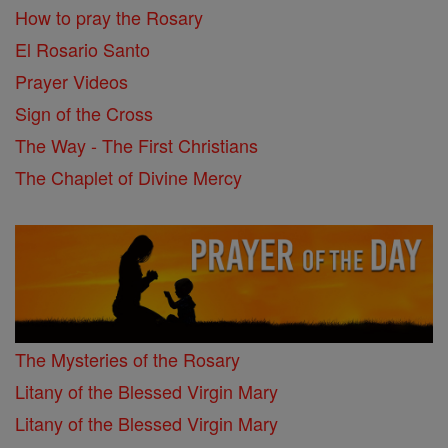
How to pray the Rosary
El Rosario Santo
Prayer Videos
Sign of the Cross
The Way - The First Christians
The Chaplet of Divine Mercy
The Mysteries of the Rosary
Litany of the Blessed Virgin Mary
Litany of the Blessed Virgin Mary