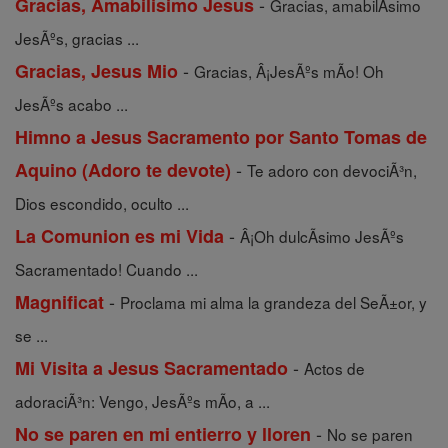
-
Gracias, Amabilisimo Jesus
Gracias, amabilÃ­simo
JesÃºs, gracias ...
-
Gracias, Jesus Mio
Gracias, Â¡JesÃºs mÃ­o! Oh
JesÃºs acabo ...
Himno a Jesus Sacramento por Santo Tomas de
-
Aquino (Adoro te devote)
Te adoro con devociÃ³n,
Dios escondido, oculto ...
-
La Comunion es mi Vida
Â¡Oh dulcÃ­simo JesÃºs
Sacramentado! Cuando ...
-
Magnificat
Proclama mi alma la grandeza del SeÃ±or, y
se ...
-
Mi Visita a Jesus Sacramentado
Actos de
adoraciÃ³n: Vengo, JesÃºs mÃ­o, a ...
-
No se paren en mi entierro y lloren
No se paren