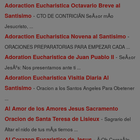
Adoraction Eucharistica Octavario Breve al
-
Santisimo
CTO DE CONTRICIÃN SeÃ±or mÃ­o
Jesucristo, ...
-
Adoraction Eucharistica Novena al Santisimo
ORACIONES PREPARATORIAS PARA EMPEZAR CADA ...
-
Adoration Eucharistica de Juan Puablo II
SeÃ±or
JesÃºs: Nos presentamos ante ti ...
Adoration Eucharistica Visitia Diaria Al
-
Santisimo
Oracion a los Santos Angeles Para Obetener
...
Al Amor de los Amores Jesus Sacramento
-
Oracion de Santa Teresa de Lisieux
Sagrario del
Altar el nido de tus mÃ¡s tiernos ...
-
Al Corazon Eucaristico de Jesus
Â¡Oh CorazÃ³n