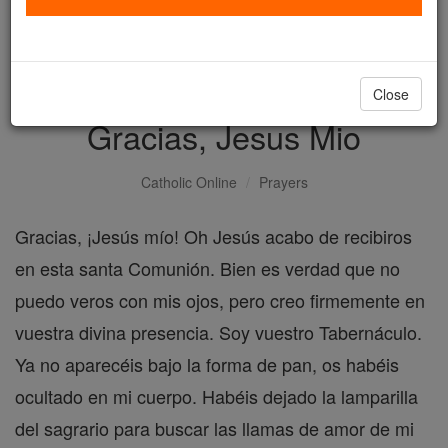
with us today.
DONATE TODAY >
Close
Gracias, Jesus Mio
Catholic Online
Prayers
Gracias, ¡Jesús mío! Oh Jesús acabo de recibiros
en esta santa Comunión. Bien es verdad que no
puedo veros con mis ojos, pero creo firmemente en
vuestra divina presencia. Soy vuestro Tabernáculo.
Ya no aparecéis bajo la forma de pan, os habéis
ocultado en mi cuerpo. Habéis dejado la lamparilla
del sagrario para buscar las llamas de amor de mi