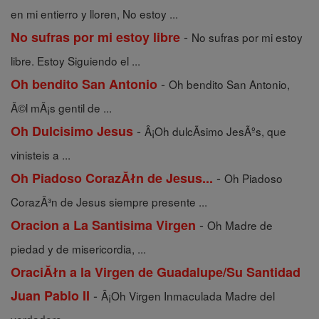
en mi entierro y lloren, No estoy ...
-
No sufras por mi estoy libre
No sufras por mi estoy
libre. Estoy Siguiendo el ...
-
Oh bendito San Antonio
Oh bendito San Antonio,
Ã©l mÃ¡s gentil de ...
-
Oh Dulcisimo Jesus
Â¡Oh dulcÃ­simo JesÃºs, que
vinisteis a ...
-
Oh Piadoso CorazĂłn de Jesus...
Oh Piadoso
CorazÃ³n de Jesus siempre presente ...
-
Oracion a La Santisima Virgen
Oh Madre de
piedad y de misericordia, ...
OraciĂłn a la Virgen de Guadalupe/Su Santidad
-
Juan Pablo II
Â¡Oh Virgen Inmaculada Madre del