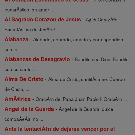
eucarÃ­stico, oh amor ...
-
Al Sagrado Corazon de Jesus
Â¡Oh CorazÃ³n
SacratÃ­simo de JesÃºs! ...
-
Alabanza
Alabado, adorado, amado y correspondido
sea, a ...
-
Alabanzas de Desagravio
Bendito sea Dios. Bendito
sea su santo ...
-
Alma De Cristo
Alma de Cristo, santifÃ­came. Cuerpo
de Cristo, ...
-
AmĂ©rica
OraciÃ³n del Papa Juan Pablo II OraciÃ³n ...
-
Angel de la Guarda
Ãngel de la Guarda, dulce
compaÃ±Ã­a, no ...
Ante la tentaciĂłn de dejarse vencer por el