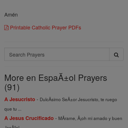
Amén
Printable Catholic Prayer PDFs
Search
Search
Prayers
More en EspaĂ±ol Prayers
(91)
-
A Jesucristo
DulcÃ­simo SeÃ±or Jesucristo, te ruego
que tu ...
-
A Jesus Crucificado
MÃ­rame, Â¡oh mi amado y buen
JesÃºs!, ...