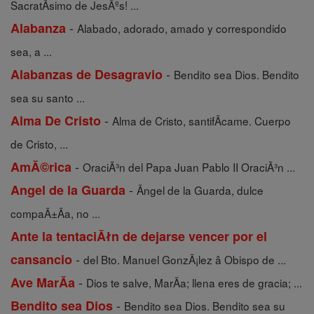
SacratÃ­simo de JesÃºs! ...
-
Alabanza
Alabado, adorado, amado y correspondido
sea, a ...
-
Alabanzas de Desagravio
Bendito sea Dios. Bendito
sea su santo ...
-
Alma De Cristo
Alma de Cristo, santifÃ­came. Cuerpo
de Cristo, ...
-
AmĂ©rica
OraciÃ³n del Papa Juan Pablo II OraciÃ³n ...
-
Angel de la Guarda
Ãngel de la Guarda, dulce
compaÃ±Ã­a, no ...
Ante la tentaciĂłn de dejarse vencer por el
-
cansancio
del Bto. Manuel GonzÃ¡lez â Obispo de ...
-
Ave MarĂ­a
Dios te salve, MarÃ­a; llena eres de gracia; ...
-
Bendito sea Dios
Bendito sea Dios. Bendito sea su