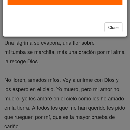
¡Una Lagrima Se Evapora!
Catholic Online
Prayers
Close
Una lágrima se evapora, una flor sobre
mi tumba se marchita, más una oración por mi alma
la recoge Dios.
No lloren, amados míos. Voy a unirme con Dios y
los espero en el cielo. Yo muero, pero mi amor no
muere, yo les amaré en el cielo como los he amado
en la tierra. A todos los que me han querido les pido
que rueguen por mí, que es la mayor prueba de
cariño.