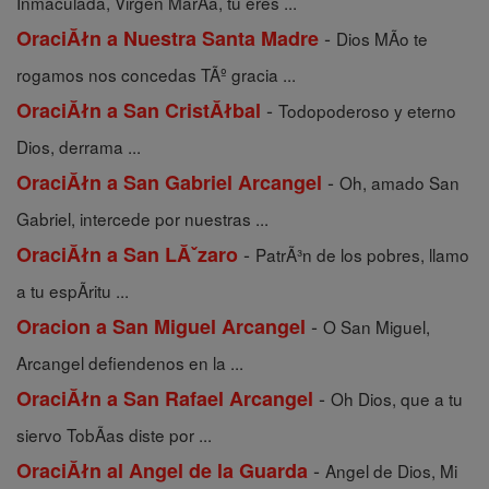
Inmaculada, Virgen MarÃ­a, tu eres ...
-
OraciĂłn a Nuestra Santa Madre
Dios MÃ­o te
rogamos nos concedas TÃº gracia ...
-
OraciĂłn a San CristĂłbal
Todopoderoso y eterno
Dios, derrama ...
-
OraciĂłn a San Gabriel Arcangel
Oh, amado San
Gabriel, intercede por nuestras ...
-
OraciĂłn a San LĂˇzaro
PatrÃ³n de los pobres, llamo
a tu espÃ­ritu ...
-
Oracion a San Miguel Arcangel
O San Miguel,
Arcangel defiendenos en la ...
-
OraciĂłn a San Rafael Arcangel
Oh Dios, que a tu
siervo TobÃ­as diste por ...
-
OraciĂłn al Angel de la Guarda
Angel de Dios, Mi