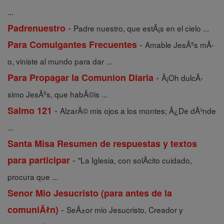
...
-
Padrenuestro
Padre nuestro, que estÃ¡s en el cielo ...
-
Para Comulgantes Frecuentes
Amable JesÃºs mÃ­
o, viniste al mundo para dar ...
-
Para Propagar la Comunion Diaria
Â¡Oh dulcÃ­
simo JesÃºs, que habÃ©is ...
-
Salmo 121
AlzarÃ© mis ojos a los montes; Â¿De dÃ³nde
...
Santa Misa Resumen de respuestas y textos
-
para participar
"La Iglesia, con solÃ­cito cuidado,
procura que ...
Senor Mio Jesucristo (para antes de la
-
comuniĂłn)
SeÃ±or mio Jesucristo, Creador y