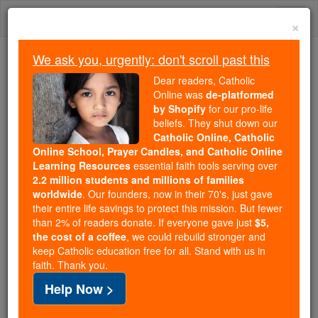
Skip
Togg
to
×
content
navi
We ask you, urgently: don't scroll past this
We ask you, urgently: don't scroll past this
Dear readers, Catholic
Online was
de-platformed
Dear readers, Catholic Online
by Shopify
for our pro-life
was
de-platformed by Shopify
beliefs. They shut down our
for our pro-life beliefs. They
Catholic Online, Catholic
Online School, Prayer Candles, and Catholic Online
shut down our
Catholic
Learning Resources
essential faith tools serving over
Online, Catholic Online School, Prayer Candles, and
2.2 million students and millions of families
essential faith
Catholic Online Learning Resources
worldwide
. Our founders, now in their 70's, just gave
tools serving over
2.2 million students and millions of
their entire life savings to protect this mission. But fewer
than 2% of readers donate. If everyone gave just
. Our founders, now in their 70's,
$5,
families worldwide
the cost of a coffee
, we could rebuild stronger and
just gave their entire life savings to protect this mission.
keep Catholic education free for all. Stand with us in
But fewer than 2% of readers donate. If everyone gave
faith. Thank you.
just
, we could rebuild stronger
$5, the cost of a coffee
Help Now >
and keep Catholic education free for all. Stand with us
in faith. Thank you.
DONATE TODAY >