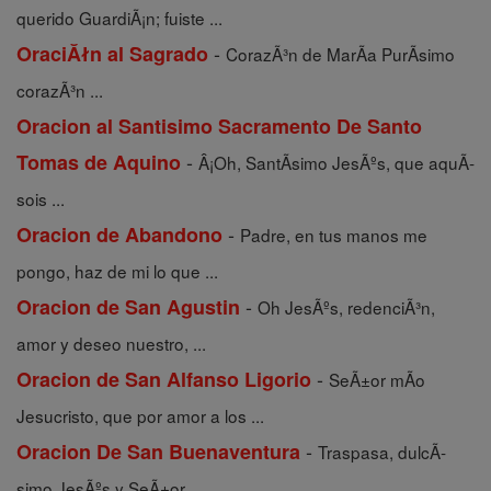
querido GuardiÃ¡n; fuiste ...
-
OraciĂłn al Sagrado
CorazÃ³n de MarÃ­a PurÃ­simo
corazÃ³n ...
Oracion al Santisimo Sacramento De Santo
-
Tomas de Aquino
Â¡Oh, SantÃ­simo JesÃºs, que aquÃ­
sois ...
-
Oracion de Abandono
Padre, en tus manos me
pongo, haz de mi lo que ...
-
Oracion de San Agustin
Oh JesÃºs, redenciÃ³n,
amor y deseo nuestro, ...
-
Oracion de San Alfanso Ligorio
SeÃ±or mÃ­o
Jesucristo, que por amor a los ...
-
Oracion De San Buenaventura
Traspasa, dulcÃ­
simo JesÃºs y SeÃ±or ...