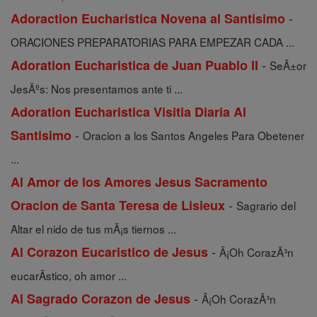
-
Adoraction Eucharistica Novena al Santisimo
ORACIONES PREPARATORIAS PARA EMPEZAR CADA ...
-
Adoration Eucharistica de Juan Puablo II
SeÃ±or
JesÃºs: Nos presentamos ante ti ...
Adoration Eucharistica Visitia Diaria Al
-
Santisimo
Oracion a los Santos Angeles Para Obetener
...
Al Amor de los Amores Jesus Sacramento
-
Oracion de Santa Teresa de Lisieux
Sagrario del
Altar el nido de tus mÃ¡s tiernos ...
-
Al Corazon Eucaristico de Jesus
Â¡Oh CorazÃ³n
eucarÃ­stico, oh amor ...
-
Al Sagrado Corazon de Jesus
Â¡Oh CorazÃ³n