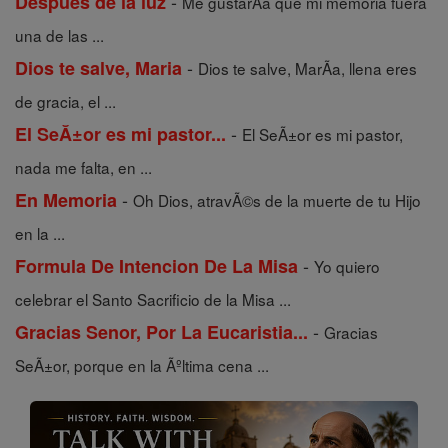
-
Despues de la luz
Me gustarÃ­a que mi memoria fuera
una de las ...
-
Dios te salve, Maria
Dios te salve, MarÃ­a, llena eres
de gracia, el ...
-
El SeĂ±or es mi pastor...
El SeÃ±or es mi pastor,
nada me falta, en ...
-
En Memoria
Oh Dios, atravÃ©s de la muerte de tu Hijo
en la ...
-
Formula De Intencion De La Misa
Yo quiero
celebrar el Santo Sacrificio de la Misa ...
-
Gracias Senor, Por La Eucaristia...
Gracias
SeÃ±or, porque en la Ãºltima cena ...