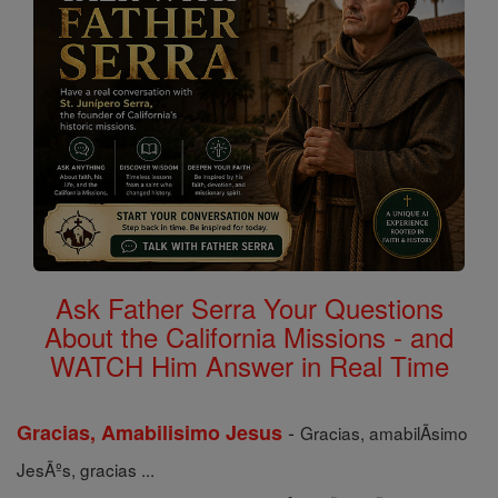
Ask Father Serra Your Questions
About the California Missions - and
WATCH Him Answer in Real Time
-
Gracias, Amabilisimo Jesus
Gracias, amabilÃ­simo
JesÃºs, gracias ...