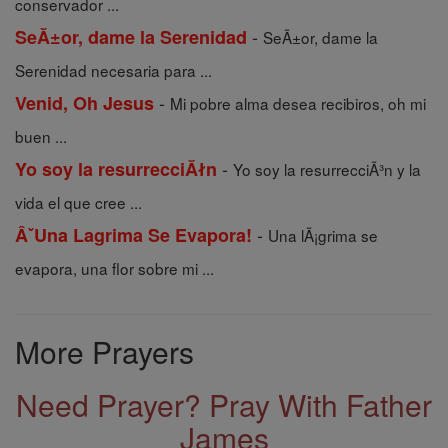
conservador ...
-
SeĂ±or, dame la Serenidad
SeÃ±or, dame la
Serenidad necesaria para ...
-
Venid, Oh Jesus
Mi pobre alma desea recibiros, oh mi
buen ...
-
Yo soy la resurrecciĂłn
Yo soy la resurrecciÃ³n y la
vida el que cree ...
-
ÂˇUna Lagrima Se Evapora!
Una lÃ¡grima se
evapora, una flor sobre mi ...
More Prayers
Need Prayer? Pray With Father
James