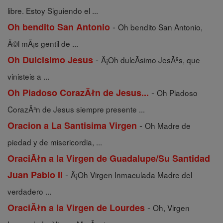
libre. Estoy Siguiendo el ...
-
Oh bendito San Antonio
Oh bendito San Antonio,
Ã©l mÃ¡s gentil de ...
-
Oh Dulcisimo Jesus
Â¡Oh dulcÃ­simo JesÃºs, que
vinisteis a ...
-
Oh Piadoso CorazĂłn de Jesus...
Oh Piadoso
CorazÃ³n de Jesus siempre presente ...
-
Oracion a La Santisima Virgen
Oh Madre de
piedad y de misericordia, ...
OraciĂłn a la Virgen de Guadalupe/Su Santidad
-
Juan Pablo II
Â¡Oh Virgen Inmaculada Madre del
verdadero ...
-
OraciĂłn a la Virgen de Lourdes
Oh, Virgen