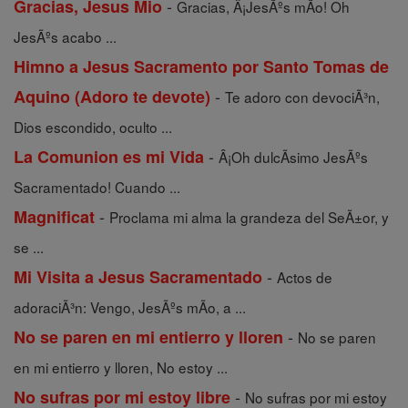
-
Gracias, Jesus Mio
Gracias, Â¡JesÃºs mÃ­o! Oh
JesÃºs acabo ...
Himno a Jesus Sacramento por Santo Tomas de
-
Aquino (Adoro te devote)
Te adoro con devociÃ³n,
Dios escondido, oculto ...
-
La Comunion es mi Vida
Â¡Oh dulcÃ­simo JesÃºs
Sacramentado! Cuando ...
-
Magnificat
Proclama mi alma la grandeza del SeÃ±or, y
se ...
-
Mi Visita a Jesus Sacramentado
Actos de
adoraciÃ³n: Vengo, JesÃºs mÃ­o, a ...
-
No se paren en mi entierro y lloren
No se paren
en mi entierro y lloren, No estoy ...
-
No sufras por mi estoy libre
No sufras por mi estoy