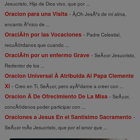
Jesucristo, Hijo de Dios vivo, que por ...
-
Oracion para una Visita
Â¡Oh JesÃºs de mi alma,
encanto Ãºnico de ...
-
OraciĂłn por las Vocaciones
Padre Celestial,
recuÃ©rdanos que cuando ...
-
OraciĂłn por un enfermo Grave
SeÃ±or Jesucristo,
Redentor de los ...
Oracion Universal Â Atribuida Al Papa Clemente
-
Xi
Creo en Ti, SeÃ±or, pero ayÃºdame a creer con ...
-
Oracion Â De Ofrecimiento De La Misa
SeÃ±or,
concÃ©denos poder participar con ...
-
Oraciones a Jesus En el Santisimo Sacramento
SeÃ±or mÃ­o Jesucristo, que por el amor que ...