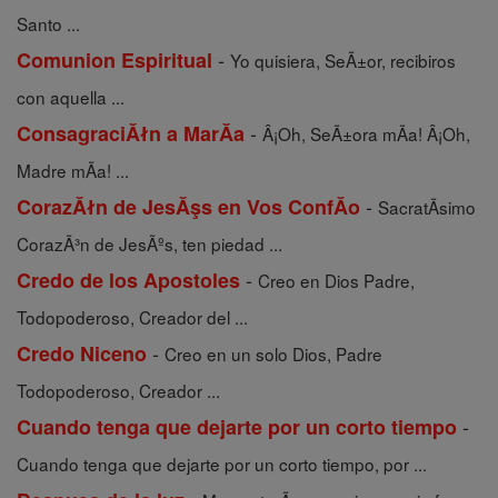
Santo ...
-
Comunion Espiritual
Yo quisiera, SeÃ±or, recibiros
con aquella ...
-
ConsagraciĂłn a MarĂ­a
Â¡Oh, SeÃ±ora mÃ­a! Â¡Oh,
Madre mÃ­a! ...
-
CorazĂłn de JesĂşs en Vos ConfĂ­o
SacratÃ­simo
CorazÃ³n de JesÃºs, ten piedad ...
-
Credo de los Apostoles
Creo en Dios Padre,
Todopoderoso, Creador del ...
-
Credo Niceno
Creo en un solo Dios, Padre
Todopoderoso, Creador ...
-
Cuando tenga que dejarte por un corto tiempo
Cuando tenga que dejarte por un corto tiempo, por ...