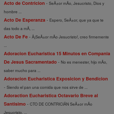
-
Acto de Contricion
SeÃ±or mÃ­o, Jesucristo, Dios y
hombre ...
-
Acto De Esperanza
Espero, SeÃ±or, que ya que te
das todo a mÃ­, ...
-
Acto De Fe
Â¡SeÃ±or mÃ­o Jesucristo!, creo firmemente
...
Adoracion Eucharistica 15 Minutos en Compania
-
De Jesus Sacramentado
No es menester, hijo mÃ­o,
saber mucho para ...
Adoracion Eucharistica Exposicion y Bendicion
-
Siendo el pan una comida que nos sirve de ...
Adoraction Eucharistica Octavario Breve al
-
Santisimo
CTO DE CONTRICIÃN SeÃ±or mÃ­o
Jesucristo, ...