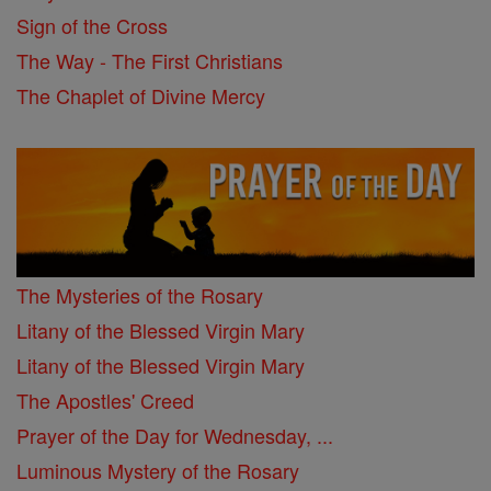
Sign of the Cross
The Way - The First Christians
The Chaplet of Divine Mercy
The Mysteries of the Rosary
Litany of the Blessed Virgin Mary
Litany of the Blessed Virgin Mary
The Apostles' Creed
Prayer of the Day for Wednesday, ...
Luminous Mystery of the Rosary