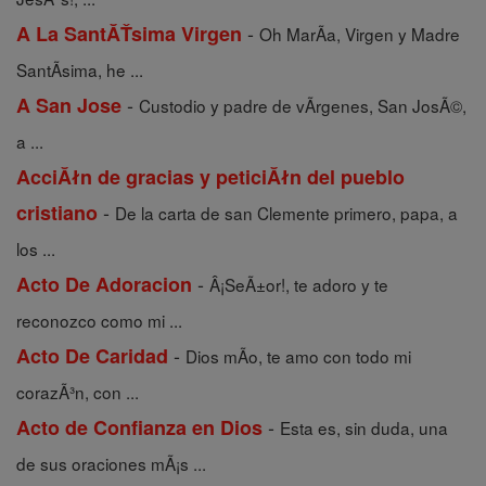
-
A La SantĂŤsima Virgen
Oh MarÃ­a, Virgen y Madre
SantÃ­sima, he ...
-
A San Jose
Custodio y padre de vÃ­rgenes, San JosÃ©,
a ...
AcciĂłn de gracias y peticiĂłn del pueblo
-
cristiano
De la carta de san Clemente primero, papa, a
los ...
-
Acto De Adoracion
Â¡SeÃ±or!, te adoro y te
reconozco como mi ...
-
Acto De Caridad
Dios mÃ­o, te amo con todo mi
corazÃ³n, con ...
-
Acto de Confianza en Dios
Esta es, sin duda, una
de sus oraciones mÃ¡s ...