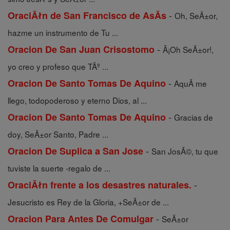
-
OraciĂłn de San Francisco de AsĂ­s
Oh, SeÃ±or,
hazme un instrumento de Tu ...
-
Oracion De San Juan Crisostomo
Â¡Oh SeÃ±or!,
yo creo y profeso que TÃº ...
-
Oracion De Santo Tomas De Aquino
AquÃ­ me
llego, todopoderoso y eterno Dios, al ...
-
Oracion De Santo Tomas De Aquino
Gracias de
doy, SeÃ±or Santo, Padre ...
-
Oracion De Suplica a San Jose
San JosÃ©, tu que
tuviste la suerte -regalo de ...
-
OraciĂłn frente a los desastres naturales.
Jesucristo es Rey de la Gloria, +SeÃ±or de ...
-
Oracion Para Antes De Comulgar
SeÃ±or