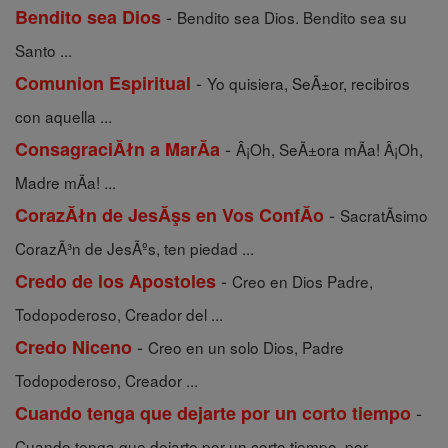
-
Bendito sea Dios
Bendito sea Dios. Bendito sea su
Santo ...
-
Comunion Espiritual
Yo quisiera, SeÃ±or, recibiros
con aquella ...
-
ConsagraciĂłn a MarĂ­a
Â¡Oh, SeÃ±ora mÃ­a! Â¡Oh,
Madre mÃ­a! ...
-
CorazĂłn de JesĂşs en Vos ConfĂ­o
SacratÃ­simo
CorazÃ³n de JesÃºs, ten piedad ...
-
Credo de los Apostoles
Creo en Dios Padre,
Todopoderoso, Creador del ...
-
Credo Niceno
Creo en un solo Dios, Padre
Todopoderoso, Creador ...
-
Cuando tenga que dejarte por un corto tiempo
Cuando tenga que dejarte por un corto tiempo, por ...