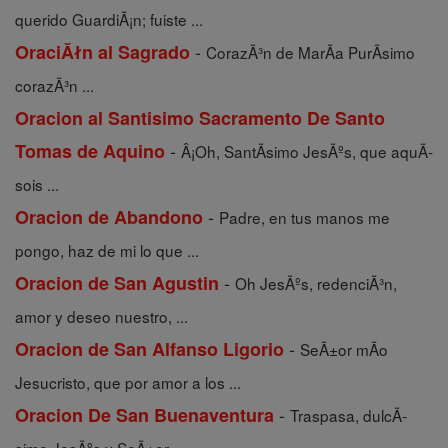
querido GuardiÃ¡n; fuiste ...
-
OraciĂłn al Sagrado
CorazÃ³n de MarÃ­a PurÃ­simo
corazÃ³n ...
Oracion al Santisimo Sacramento De Santo
-
Tomas de Aquino
Â¡Oh, SantÃ­simo JesÃºs, que aquÃ­
sois ...
-
Oracion de Abandono
Padre, en tus manos me
pongo, haz de mi lo que ...
-
Oracion de San Agustin
Oh JesÃºs, redenciÃ³n,
amor y deseo nuestro, ...
-
Oracion de San Alfanso Ligorio
SeÃ±or mÃ­o
Jesucristo, que por amor a los ...
-
Oracion De San Buenaventura
Traspasa, dulcÃ­