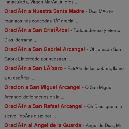
Inmaculada, Virgen MarÃ­a, tu eres ...
-
OraciĂłn a Nuestra Santa Madre
Dios MÃ­o te
rogamos nos concedas TÃº gracia ...
-
OraciĂłn a San CristĂłbal
Todopoderoso y eterno
Dios, derrama ...
-
OraciĂłn a San Gabriel Arcangel
Oh, amado San
Gabriel, intercede por nuestras ...
-
OraciĂłn a San LĂˇzaro
PatrÃ³n de los pobres, llamo
a tu espÃ­ritu ...
-
Oracion a San Miguel Arcangel
O San Miguel,
Arcangel defiendenos en la ...
-
OraciĂłn a San Rafael Arcangel
Oh Dios, que a tu
siervo TobÃ­as diste por ...
-
OraciĂłn al Angel de la Guarda
Angel de Dios, Mi