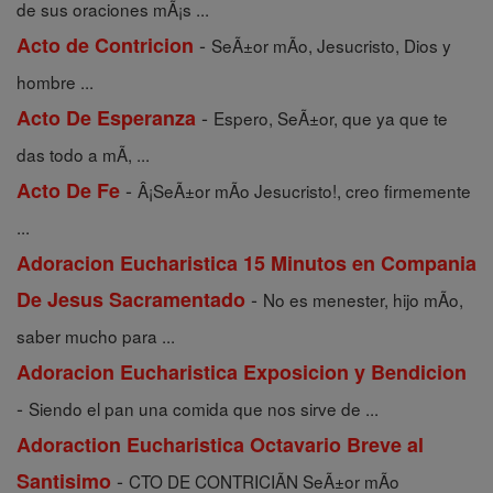
de sus oraciones mÃ¡s ...
-
Acto de Contricion
SeÃ±or mÃ­o, Jesucristo, Dios y
hombre ...
-
Acto De Esperanza
Espero, SeÃ±or, que ya que te
das todo a mÃ­, ...
-
Acto De Fe
Â¡SeÃ±or mÃ­o Jesucristo!, creo firmemente
...
Adoracion Eucharistica 15 Minutos en Compania
-
De Jesus Sacramentado
No es menester, hijo mÃ­o,
saber mucho para ...
Adoracion Eucharistica Exposicion y Bendicion
-
Siendo el pan una comida que nos sirve de ...
Adoraction Eucharistica Octavario Breve al
-
Santisimo
CTO DE CONTRICIÃN SeÃ±or mÃ­o