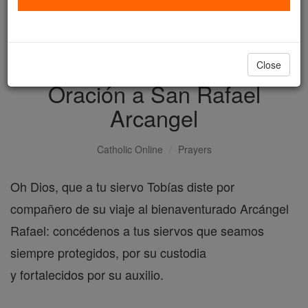
with us today.
DONATE TODAY >
Close
Oración a San Rafael
Arcangel
Catholic Online
Prayers
Oh Dios, que a tu siervo Tobías diste por
compañero de su viaje al bienaventurado Arcángel
Rafael: concédenos a tus siervos que seamos
siempre protegidos, por su custodia
y fortalecidos por su auxilio.