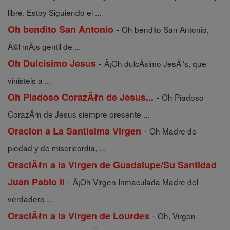
libre. Estoy Siguiendo el ...
-
Oh bendito San Antonio
Oh bendito San Antonio,
Ã©l mÃ¡s gentil de ...
-
Oh Dulcisimo Jesus
Â¡Oh dulcÃ­simo JesÃºs, que
vinisteis a ...
-
Oh Piadoso CorazĂłn de Jesus...
Oh Piadoso
CorazÃ³n de Jesus siempre presente ...
-
Oracion a La Santisima Virgen
Oh Madre de
piedad y de misericordia, ...
OraciĂłn a la Virgen de Guadalupe/Su Santidad
-
Juan Pablo II
Â¡Oh Virgen Inmaculada Madre del
verdadero ...
-
OraciĂłn a la Virgen de Lourdes
Oh, Virgen