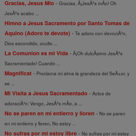
-
Gracias, Jesus Mio
Gracias, Â¡JesÃºs mÃ­o! Oh
JesÃºs acabo ...
Himno a Jesus Sacramento por Santo Tomas de
-
Aquino (Adoro te devote)
Te adoro con devociÃ³n,
Dios escondido, oculto ...
-
La Comunion es mi Vida
Â¡Oh dulcÃ­simo JesÃºs
Sacramentado! Cuando ...
-
Magnificat
Proclama mi alma la grandeza del SeÃ±or, y
se ...
-
Mi Visita a Jesus Sacramentado
Actos de
adoraciÃ³n: Vengo, JesÃºs mÃ­o, a ...
-
No se paren en mi entierro y lloren
No se paren
en mi entierro y lloren, No estoy ...
-
No sufras por mi estoy libre
No sufras por mi estoy