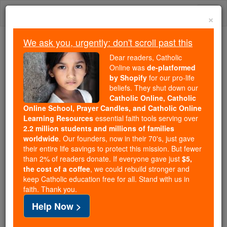
Skip
Togg
to
×
content
navi
We ask you, urgently: don't scroll past this
Because of You, 2.2 Million
Dear readers, Catholic
Students Are Being Formed in the
Online was
de-platformed
by Shopify
for our pro-life
Faith
beliefs. They shut down our
Catholic Online, Catholic
Because of generous supporters like you,
Online School, Prayer Candles, and Catholic Online
Catholic Online School has already delivered
Learning Resources
essential faith tools serving over
free, faithful Catholic education to over 2.2
2.2 million students and millions of families
million students across 193 countries. In an age
worldwide
. Our founders, now in their 70's, just gave
their entire life savings to protect this mission. But fewer
of noise and algorithms, you are helping form
than 2% of readers donate. If everyone gave just
$5,
souls with truth, prayer, Scripture, and Christ.
the cost of a coffee
, we could rebuild stronger and
keep Catholic education free for all. Stand with us in
If everyone who reads this gave just $5 — the
faith. Thank you.
cost of a coffee — we could reach even more
Help Now >
families and keep this life-changing formation
free for all. Be Courageous. Be Catholic. Stand