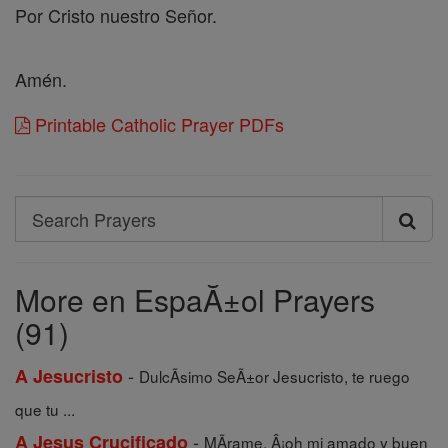
Por Cristo nuestro Señor.
Amén.
Printable Catholic Prayer PDFs
Search
Search
Prayers
More en EspaĂ±ol Prayers
(91)
-
A Jesucristo
DulcÃ­simo SeÃ±or Jesucristo, te ruego
que tu ...
-
A Jesus Crucificado
MÃ­rame, Â¡oh mi amado y buen