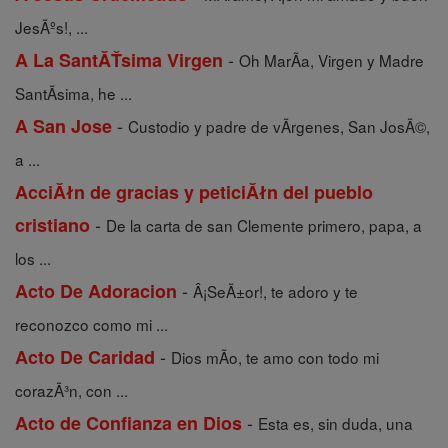
JesÃºs!, ...
-
A La SantĂŤsima Virgen
Oh MarÃ­a, Virgen y Madre
SantÃ­sima, he ...
-
A San Jose
Custodio y padre de vÃ­rgenes, San JosÃ©,
a ...
AcciĂłn de gracias y peticiĂłn del pueblo
-
cristiano
De la carta de san Clemente primero, papa, a
los ...
-
Acto De Adoracion
Â¡SeÃ±or!, te adoro y te
reconozco como mi ...
-
Acto De Caridad
Dios mÃ­o, te amo con todo mi
corazÃ³n, con ...
-
Acto de Confianza en Dios
Esta es, sin duda, una