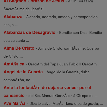
-
Al Sagrado Corazon de Jesus
Â¡Oh CorazÃ³n
SacratÃ­simo de JesÃºs! ...
-
Alabanza
Alabado, adorado, amado y correspondido
sea, a ...
-
Alabanzas de Desagravio
Bendito sea Dios. Bendito
sea su santo ...
-
Alma De Cristo
Alma de Cristo, santifÃ­came. Cuerpo
de Cristo, ...
-
AmĂ©rica
OraciÃ³n del Papa Juan Pablo II OraciÃ³n ...
-
Angel de la Guarda
Ãngel de la Guarda, dulce
compaÃ±Ã­a, no ...
Ante la tentaciĂłn de dejarse vencer por el
-
cansancio
del Bto. Manuel GonzÃ¡lez â Obispo de ...
-
Ave MarĂ­a
Dios te salve, MarÃ­a; llena eres de gracia; ...