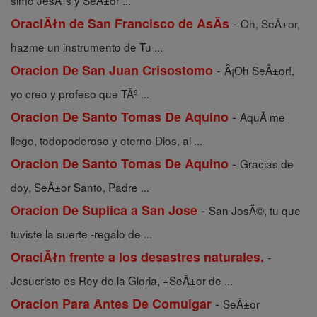
simo JesÃºs y SeÃ±or ...
-
OraciĂłn de San Francisco de AsĂ­s
Oh, SeÃ±or,
hazme un instrumento de Tu ...
-
Oracion De San Juan Crisostomo
Â¡Oh SeÃ±or!,
yo creo y profeso que TÃº ...
-
Oracion De Santo Tomas De Aquino
AquÃ­ me
llego, todopoderoso y eterno Dios, al ...
-
Oracion De Santo Tomas De Aquino
Gracias de
doy, SeÃ±or Santo, Padre ...
-
Oracion De Suplica a San Jose
San JosÃ©, tu que
tuviste la suerte -regalo de ...
-
OraciĂłn frente a los desastres naturales.
Jesucristo es Rey de la Gloria, +SeÃ±or de ...
-
Oracion Para Antes De Comulgar
SeÃ±or