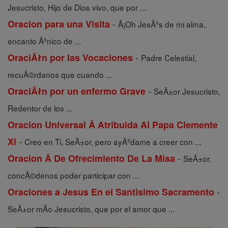
Jesucristo, Hijo de Dios vivo, que por ...
-
Oracion para una Visita
Â¡Oh JesÃºs de mi alma,
encanto Ãºnico de ...
-
OraciĂłn por las Vocaciones
Padre Celestial,
recuÃ©rdanos que cuando ...
-
OraciĂłn por un enfermo Grave
SeÃ±or Jesucristo,
Redentor de los ...
Oracion Universal Â Atribuida Al Papa Clemente
-
Xi
Creo en Ti, SeÃ±or, pero ayÃºdame a creer con ...
-
Oracion Â De Ofrecimiento De La Misa
SeÃ±or,
concÃ©denos poder participar con ...
-
Oraciones a Jesus En el Santisimo Sacramento
SeÃ±or mÃ­o Jesucristo, que por el amor que ...