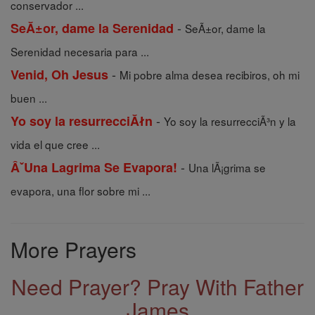
conservador ...
-
SeĂ±or, dame la Serenidad
SeÃ±or, dame la
Serenidad necesaria para ...
-
Venid, Oh Jesus
Mi pobre alma desea recibiros, oh mi
buen ...
-
Yo soy la resurrecciĂłn
Yo soy la resurrecciÃ³n y la
vida el que cree ...
-
ÂˇUna Lagrima Se Evapora!
Una lÃ¡grima se
evapora, una flor sobre mi ...
More Prayers
Need Prayer? Pray With Father
James