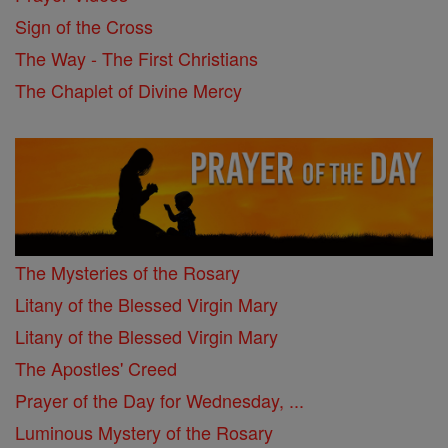
Sign of the Cross
The Way - The First Christians
The Chaplet of Divine Mercy
The Mysteries of the Rosary
Litany of the Blessed Virgin Mary
Litany of the Blessed Virgin Mary
The Apostles' Creed
Prayer of the Day for Wednesday, ...
Luminous Mystery of the Rosary