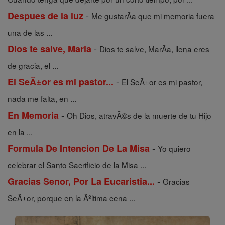
-
Despues de la luz
Me gustarÃ­a que mi memoria fuera
una de las ...
-
Dios te salve, Maria
Dios te salve, MarÃ­a, llena eres
de gracia, el ...
-
El SeĂ±or es mi pastor...
El SeÃ±or es mi pastor,
nada me falta, en ...
-
En Memoria
Oh Dios, atravÃ©s de la muerte de tu Hijo
en la ...
-
Formula De Intencion De La Misa
Yo quiero
celebrar el Santo Sacrificio de la Misa ...
-
Gracias Senor, Por La Eucaristia...
Gracias
SeÃ±or, porque en la Ãºltima cena ...