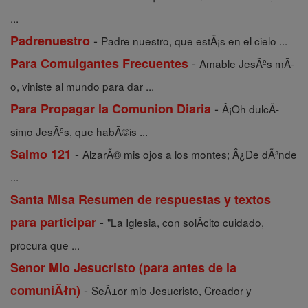
...
-
Padrenuestro
Padre nuestro, que estÃ¡s en el cielo ...
-
Para Comulgantes Frecuentes
Amable JesÃºs mÃ­
o, viniste al mundo para dar ...
-
Para Propagar la Comunion Diaria
Â¡Oh dulcÃ­
simo JesÃºs, que habÃ©is ...
-
Salmo 121
AlzarÃ© mis ojos a los montes; Â¿De dÃ³nde
...
Santa Misa Resumen de respuestas y textos
-
para participar
"La Iglesia, con solÃ­cito cuidado,
procura que ...
Senor Mio Jesucristo (para antes de la
-
comuniĂłn)
SeÃ±or mio Jesucristo, Creador y