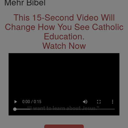
Mehr Bibel
This 15-Second Video Will
Change How You See Catholic
Education.
Watch Now