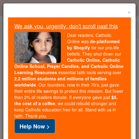
Skip
Error:
No page
to
×
content
We ask you, urgently: don't scroll past this
Togg
Dear readers, Catholic
navi
Online was
de-platformed
by Shopify
for our pro-life
beliefs. They shut down our
Because of You, 2.2 Million
Catholic Online, Catholic
Students Are Being Formed in the
Online School, Prayer Candles, and Catholic Online
Faith
Learning Resources
essential faith tools serving over
2.2 million students and millions of families
Because of generous supporters like you,
worldwide
. Our founders, now in their 70's, just gave
their entire life savings to protect this mission. But fewer
Catholic Online School has already delivered
than 2% of readers donate. If everyone gave just
$5,
free, faithful Catholic education to over 2.2
the cost of a coffee
, we could rebuild stronger and
million students across 193 countries. In an age
keep Catholic education free for all. Stand with us in
of noise and algorithms, you are helping form
faith. Thank you.
souls with truth, prayer, Scripture, and Christ.
Help Now >
If everyone who reads this gave just $5 — the