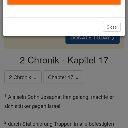
cost of a coffee — we could reach even more
families and keep this life-changing formation
free for all. Be Courageous. Be Catholic. Stand
with us today.
Close
DONATE TODAY >
2 Chronik - Kapitel 17
2 Chronik ⌄
Chapter 17 ⌄
1
Als sein Sohn Josaphat ihm gelang, machte er
sich stärker gegen Israel
2
durch Stationierung Truppen in alle befestigten