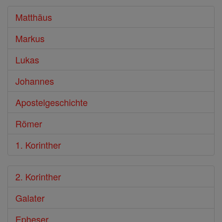
Bibel
Matthäus
Markus
Lukas
Johannes
Apostelgeschichte
Römer
1. Korinther
2. Korinther
Galater
Epheser