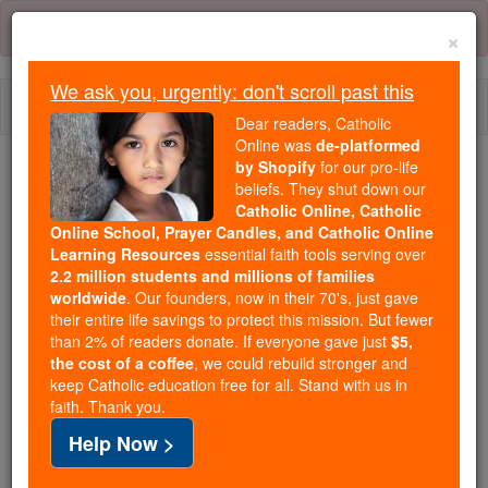
Skip
Error:
No page
to
×
content
We ask you, urgently: don't scroll past this
Togg
Dear readers, Catholic
navi
Online was
de-platformed
by Shopify
for our pro-life
We ask you, urgently: don't scroll past this
beliefs. They shut down our
Catholic Online, Catholic
Dear readers, Catholic Online
Online School, Prayer Candles, and Catholic Online
Learning Resources
essential faith tools serving over
was
de-platformed by Shopify
2.2 million students and millions of families
for our pro-life beliefs. They
worldwide
. Our founders, now in their 70's, just gave
shut down our
Catholic
their entire life savings to protect this mission. But fewer
Online, Catholic Online School, Prayer Candles, and
than 2% of readers donate. If everyone gave just
$5,
the cost of a coffee
, we could rebuild stronger and
essential faith
Catholic Online Learning Resources
keep Catholic education free for all. Stand with us in
tools serving over
2.2 million students and millions of
faith. Thank you.
. Our founders, now in their 70's,
families worldwide
Help Now >
just gave their entire life savings to protect this mission.
But fewer than 2% of readers donate. If everyone gave