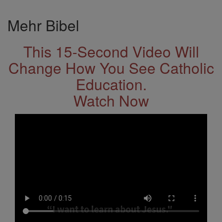
Mehr Bibel
This 15-Second Video Will
Change How You See Catholic
Education.
Watch Now