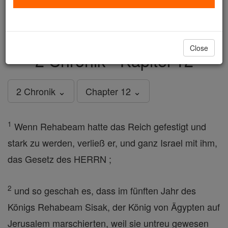
just
, we could rebuild stronger
$5, the cost of a coffee
and keep Catholic education free for all. Stand with us
in faith. Thank you.
DONATE TODAY >
Close
2 Chronik - Kapitel 12
2 Chronik ⌄
Chapter 12 ⌄
1
Wenn Rehabeam hatte das Reich gefestigt und
stark zu werden, verließ er, und ganz Israel mit ihm,
das Gesetz des HERRN ;
2
und so geschah es, dass im fünften Jahr des
Königs Rehabeam Sisak, der König von Ägypten auf
Jerusalem marschierten, weil sie untreu gewesen