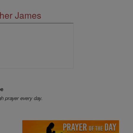
ther James
ee
gh prayer every day.