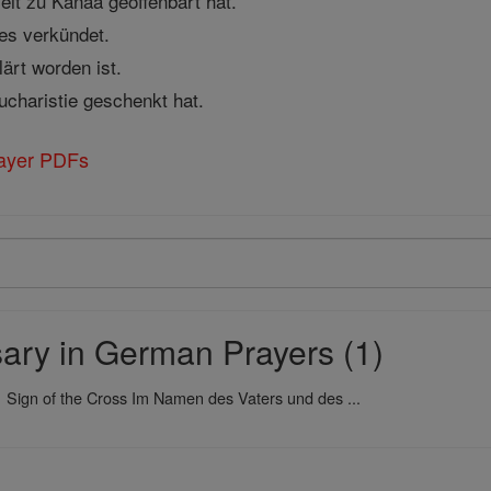
zeit zu Kanaa geoffenbart hat.
tes verkündet.
lärt worden ist.
Eucharistie geschenkt hat.
rayer PDFs
ary in German Prayers (1)
-
Sign of the Cross Im Namen des Vaters und des ...