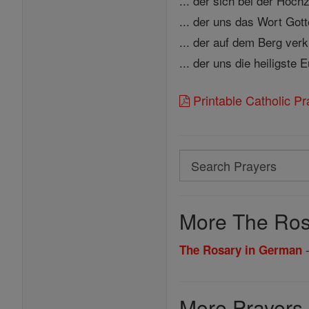
... der sich bei der Hoch
... der uns das Wort Got
... der auf dem Berg verk
... der uns die heiligste 
Printable Catholic P
Search
Search
Prayers
More The Ros
The Rosary in German
More Prayers