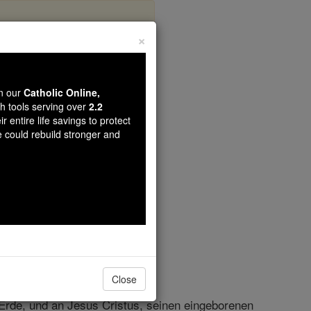
×
erman
wn our
Catholic Online,
th tools serving over
2.2
r entire life savings to protect
e could rebuild stronger and
Close
 Erde, und an Jesus Cristus, seinen eingeborenen