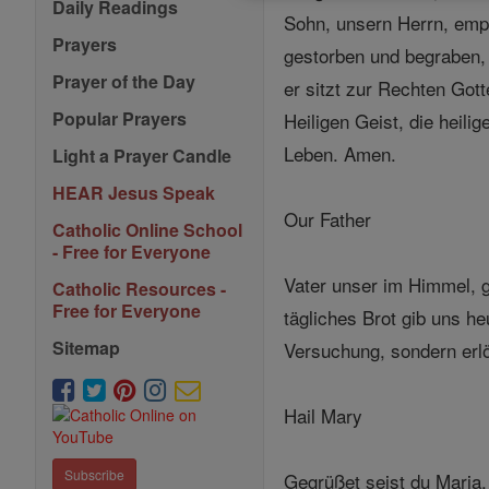
Daily Readings
Sohn, unsern Herrn, empf
Prayers
gestorben und begraben, 
Prayer of the Day
er sitzt zur Rechten Got
Popular Prayers
Heiligen Geist, die heil
Leben. Amen.
Light a Prayer Candle
HEAR Jesus Speak
Our Father
Catholic Online School
- Free for Everyone
Vater unser im Himmel, 
Catholic Resources -
Free for Everyone
tägliches Brot gib uns h
Sitemap
Versuchung, sondern er
Hail Mary
Subscribe
Gegrüßet seist du Maria, 