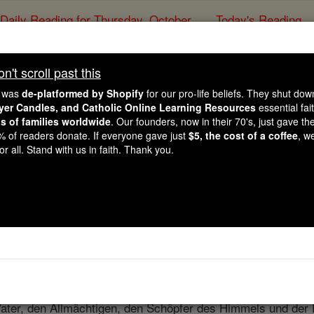
Daily Reading for Thursday, October ...
Today's Reading
ies of the Rosary
't scroll past this
The Rosary in G
e was
de-platformed by Shopify
for our pro-life beliefs. They shut do
ayer Candles, and Catholic Online Learning Resources
essential fai
ns of families worldwide
. Our founders, now in their 70's, just gave thei
Catholic Online
Prayers
2% of readers donate. If everyone gave just
$5, the cost of a coffee
, w
r all. Stand with us in faith. Thank you.
 des Sohnes und des Heiligen Geistes. Amen.
Vater, den Allmächtigen, den Schöpfer des Himmels und der