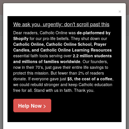
Skip
Error:
No page
to
×
content
We ask you, urgently: don't scroll past this
Togg
Dear readers, Catholic Online was
de-platformed by
navi
Shopify
for our pro-life beliefs. They shut down our
Catholic Online, Catholic Online School, Prayer
We ask you, urgently: don't scroll past this
Candles, and Catholic Online Learning Resources
essential faith tools serving over
2.2 million students
Dear readers, Catholic Online
and millions of families worldwide
. Our founders,
now in their 70's, just gave their entire life savings to
was
de-platformed by Shopify
protect this mission. But fewer than 2% of readers
for our pro-life beliefs. They
donate. If everyone gave just
$5, the cost of a coffee
,
shut down our
Catholic
we could rebuild stronger and keep Catholic education
Online, Catholic Online School, Prayer Candles, and
free for all. Stand with us in faith. Thank you.
essential faith
Catholic Online Learning Resources
tools serving over
2.2 million students and millions of
Help Now >
. Our founders, now in their 70's,
families worldwide
just gave their entire life savings to protect this mission.
But fewer than 2% of readers donate. If everyone gave