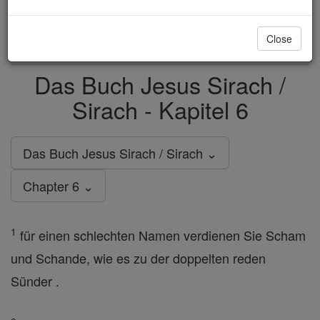
just
, we could rebuild stronger
$5, the cost of a coffee
and keep Catholic education free for all. Stand with us
Close
in faith. Thank you.
DONATE TODAY >
Das Buch Jesus Sirach /
Sirach - Kapitel 6
Das Buch Jesus Sirach / Sirach ⌄
Chapter 6 ⌄
1
für einen schlechten Namen verdienen Sie Scham
und Schande, wie es zu der doppelten reden
Sünder .