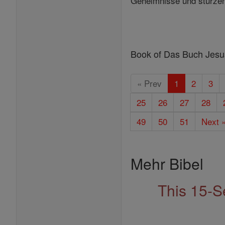
Geheimnisse und stürzen 
Book of Das Buch Jesus
« Prev
1
2
3
25
26
27
28
49
50
51
Next 
Mehr Bibel
This 15-S