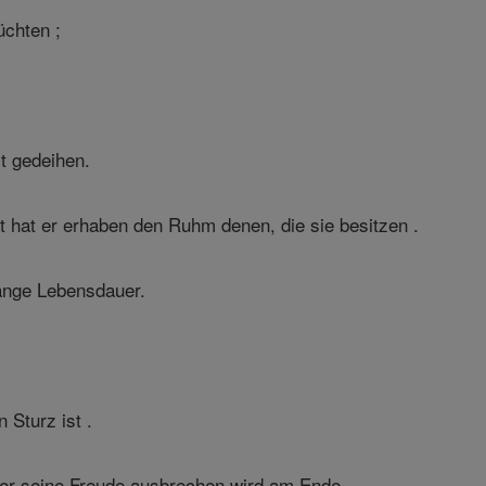
üchten ;
.
t gedeihen.
t hat er erhaben den Ruhm denen, die sie besitzen .
lange Lebensdauer.
 Sturz ist .
aber seine Freude ausbrechen wird am Ende.