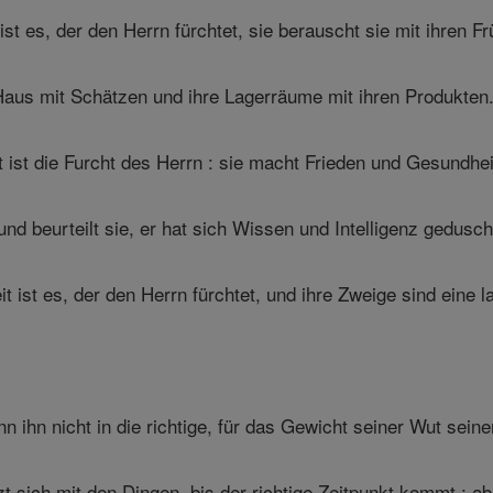
ist es, der den Herrn fürchtet, sie berauscht sie mit ihren Fr
 Haus mit Schätzen und ihre Lagerräume mit ihren Produkten
 ist die Furcht des Herrn : sie macht Frieden und Gesundhei
nd beurteilt sie, er hat sich Wissen und Intelligenz gedusch
t ist es, der den Herrn fürchtet, und ihre Zweige sind eine 
ihn nicht in die richtige, für das Gewicht seiner Wut seinen
zt sich mit den Dingen, bis der richtige Zeitpunkt kommt : 