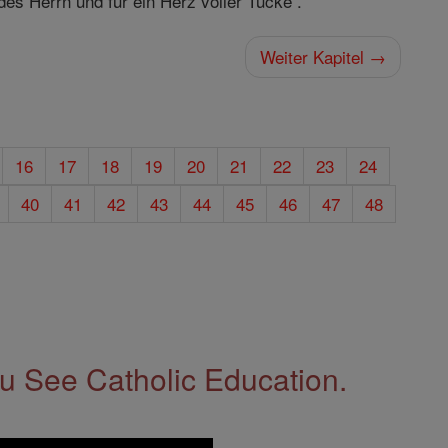
es Herrn und für ein Herz voller Tücke .
Weiter Kapitel →
16
17
18
19
20
21
22
23
24
40
41
42
43
44
45
46
47
48
 See Catholic Education.