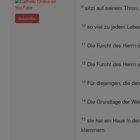
9
sitzt auf seinem Thron, 
Subscribe
10
so viel zu jedem Lebewe
11
Die Furcht des Herrn is
12
Die Furcht des Herrn e
13
Für diejenigen, die de
14
Die Grundlage der Weish
15
sie hat ein Haus in de
klammern.