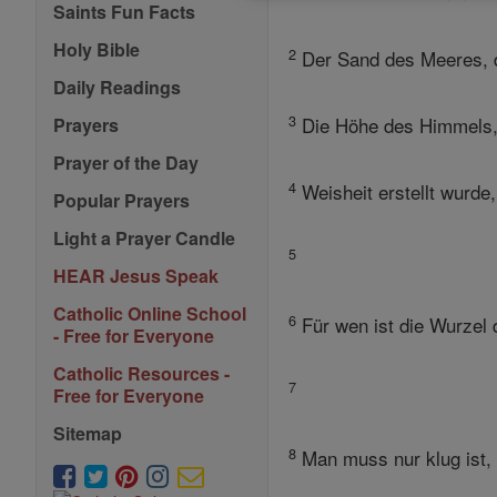
Saints Fun Facts
Holy Bible
2
Der Sand des Meeres, di
Daily Readings
3
Die Höhe des Himmels, d
Prayers
Prayer of the Day
4
Weisheit erstellt wurde,
Popular Prayers
Light a Prayer Candle
5
HEAR Jesus Speak
Catholic Online School
6
Für wen ist die Wurzel 
- Free for Everyone
Catholic Resources -
7
Free for Everyone
Sitemap
8
Man muss nur klug ist, 