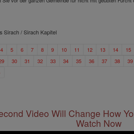
Sie vor der ganzen Gemeinde für nicht mit geübten Furcht d
 Sirach / Sirach Kapitel
4
5
6
7
8
9
10
11
12
13
14
15
29
30
31
32
33
34
35
36
37
38
39
»
econd Video Will Change How You
Watch Now