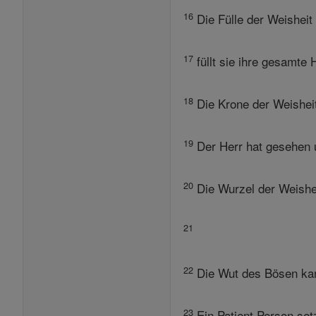
16
Die Fülle der Weisheit 
17
füllt sie ihre gesamte
18
Die Krone der Weisheit
19
Der Herr hat gesehen u
20
Die Wurzel der Weishei
21
22
Die Wut des Bösen kann 
23
Ein Patient Person set