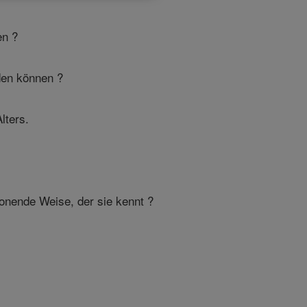
en ?
den können ?
lters.
onende Weise, der sie kennt ?