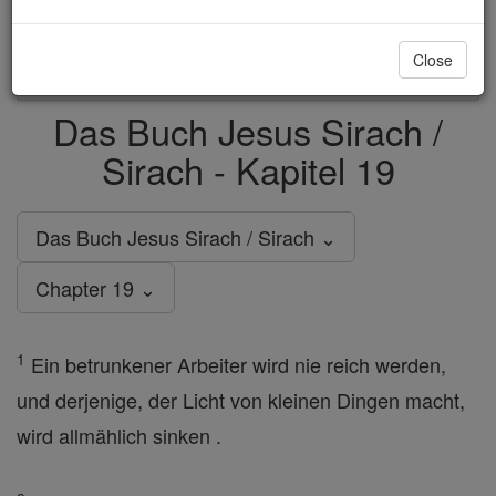
just
, we could rebuild stronger
$5, the cost of a coffee
and keep Catholic education free for all. Stand with us
Close
in faith. Thank you.
DONATE TODAY >
Das Buch Jesus Sirach /
Sirach - Kapitel 19
Das Buch Jesus Sirach / Sirach ⌄
Chapter 19 ⌄
1
Ein betrunkener Arbeiter wird nie reich werden,
und derjenige, der Licht von kleinen Dingen macht,
wird allmählich sinken .