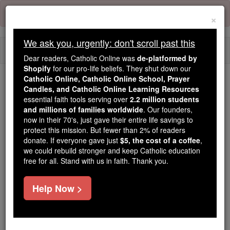
Skip
Error:
No page
to
×
content
We ask you, urgently: don't scroll past this
Togg
Dear readers, Catholic Online was
de-platformed by
navi
Shopify
for our pro-life beliefs. They shut down our
Catholic Online, Catholic Online School, Prayer
We ask you, urgently: don't scroll past this
Candles, and Catholic Online Learning Resources
essential faith tools serving over
2.2 million students
Dear readers, Catholic Online
and millions of families worldwide
. Our founders,
now in their 70's, just gave their entire life savings to
was
de-platformed by Shopify
protect this mission. But fewer than 2% of readers
for our pro-life beliefs. They
donate. If everyone gave just
$5, the cost of a coffee
,
shut down our
Catholic
we could rebuild stronger and keep Catholic education
Online, Catholic Online School, Prayer Candles, and
free for all. Stand with us in faith. Thank you.
essential faith
Catholic Online Learning Resources
tools serving over
2.2 million students and millions of
Help Now >
. Our founders, now in their 70's,
families worldwide
just gave their entire life savings to protect this mission.
But fewer than 2% of readers donate. If everyone gave