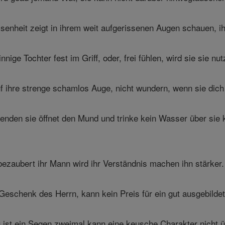
senheit zeigt in ihrem weit aufgerissenen Augen schauen, i
nige Tochter fest im Griff, oder, frei fühlen, wird sie sie nut
f ihre strenge schamlos Auge, nicht wundern, wenn sie dich
enden sie öffnet den Mund und trinke kein Wasser über sie k
ezaubert ihr Mann wird ihr Verständnis machen ihn stärker.
n Geschenk des Herrn, kann kein Preis für ein gut ausgebild
ist ein Segen zweimal kann eine keusche Charakter nicht 