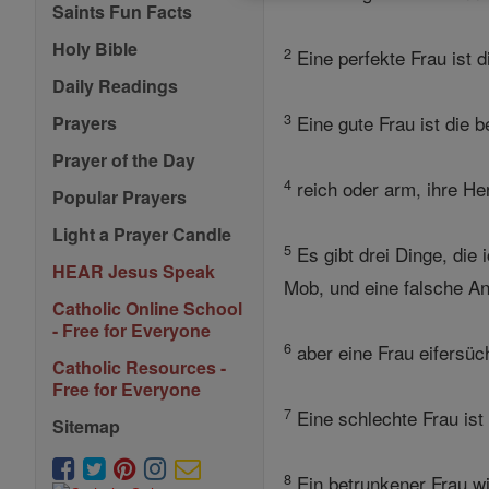
Saints Fun Facts
Holy Bible
2
Eine perfekte Frau ist d
Daily Readings
3
Eine gute Frau ist die b
Prayers
Prayer of the Day
4
reich oder arm, ihre Her
Popular Prayers
Light a Prayer Candle
5
Es gibt drei Dinge, die
HEAR Jesus Speak
Mob, und eine falsche An
Catholic Online School
- Free for Everyone
6
aber eine Frau eifersüch
Catholic Resources -
Free for Everyone
7
Eine schlechte Frau ist
Sitemap
8
Ein betrunkener Frau wi