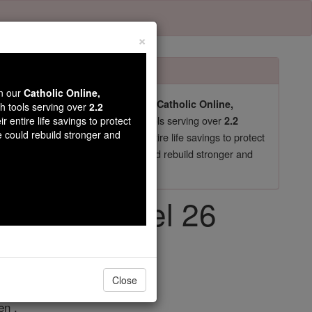
×
wn our
Catholic Online,
pro-life beliefs. They shut down our
Catholic Online,
th tools serving over
2.2
essential faith tools serving over
arning Resources
r entire life savings to protect
2.2
e could rebuild stronger and
now in their 70's, just gave their entire life savings to protect
st
, we could rebuild stronger and
$5, the cost of a coffee
DONATE TODAY >
ach - Kapitel 26
Close
en .