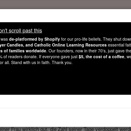
't scroll past this
't scroll past this
e was
de-platformed by Shopify
for our pro-life beliefs. They shut do
Dear readers, Catholic Online was
for our 
de-platformed by Shopify
ayer Candles, and Catholic Online Learning Resources
essential fai
ns of families worldwide
Catholic Online School, Prayer Candles, and Catholic Online Le
. Our founders, now in their 70's, just gave thei
2% of readers donate. If everyone gave just
$5, the cost of a coffee
, w
. Our founders, 
million students and millions of families worldwide
r all. Stand with us in faith. Thank you.
this mission. But fewer than 2% of readers donate. If everyone gave ju
keep Catholic education free for all. Stand with us in faith. Thank you.
Buch Jesus Sirach / Sir
h / Sirach ⌄
Chapter 26 ⌄
iner Frau wirklich gut, die Zahl seiner Tage verdoppelt werd