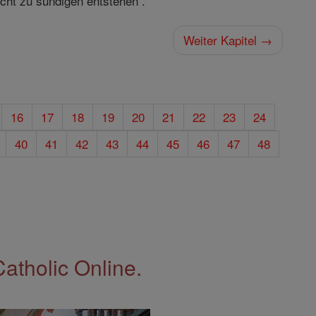
icht zu sündigen entstehen .
Weiter Kapitel →
16
17
18
19
20
21
22
23
24
40
41
42
43
44
45
46
47
48
Catholic Online.