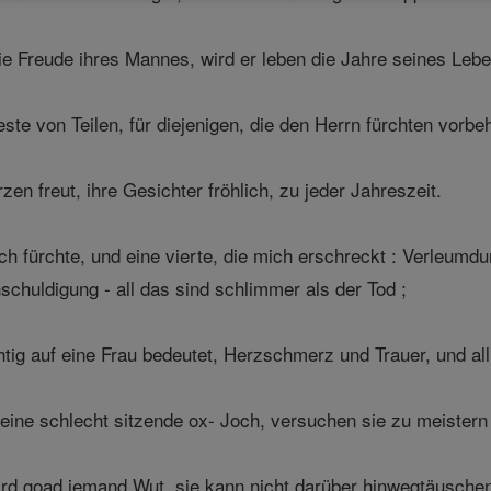
ie Freude ihres Mannes, wird er leben die Jahre seines Lebe
este von Teilen, für diejenigen, die den Herrn fürchten vorbeh
zen freut, ihre Gesichter fröhlich, zu jeder Jahreszeit.
 ich fürchte, und eine vierte, die mich erschreckt : Verleu
schuldigung - all das sind schlimmer als der Tod ;
tig auf eine Frau bedeutet, Herzschmerz und Trauer, und all 
 eine schlecht sitzende ox- Joch, versuchen sie zu meistern 
rd goad jemand Wut, sie kann nicht darüber hinwegtäuschen