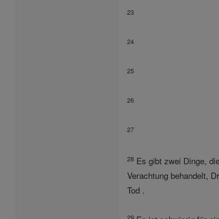
23
24
25
26
27
28
Es gibt zwei Dinge, die
Verachtung behandelt, D
Tod .
29