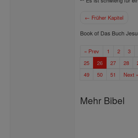
Es ist schwierig für e
← Früher Kapitel
Book of Das Buch Jesus
« Prev
1
2
3
25
26
27
28
49
50
51
Next 
Mehr Bibel