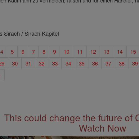
inen Kaufmann zu vermeiden, falsch und für einen Händler, n
 Sirach / Sirach Kapitel
4
5
6
7
8
9
10
11
12
13
14
15
29
30
31
32
33
34
35
36
37
38
39
»
This could change the future of 
Watch Now