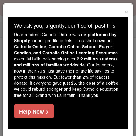
Skip
Error:
No page
to
×
content
We ask you, urgently: don't scroll past this
Togg
Dear readers, Catholic Online was
de-platformed by
navi
Shopify
for our pro-life beliefs. They shut down our
Catholic Online, Catholic Online School, Prayer
Trending:
Candles, and Catholic Online Learning Resources
essential faith tools serving over
2.2 million students
Daily Reading for Thursday, October ...
and millions of families worldwide
. Our founders,
Today's Reading
The Mysteries of the Rosary
now in their 70's, just gave their entire life savings to
protect this mission. But fewer than 2% of readers
donate. If everyone gave just
$5, the cost of a coffee
,
Das Buch Jesus Sirach /
we could rebuild stronger and keep Catholic education
free for all. Stand with us in faith. Thank you.
Sirach - Kapitel 14
Help Now >
Das Buch Jesus Sirach / Sirach ⌄
Chapter 14 ⌄