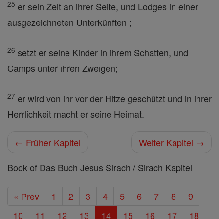
25
er sein Zelt an ihrer Seite, und Lodges in einer
ausgezeichneten Unterkünften ;
26
setzt er seine Kinder in ihrem Schatten, und
Camps unter ihren Zweigen;
27
er wird von ihr vor der Hitze geschützt und in ihrer
Herrlichkeit macht er seine Heimat.
← Früher Kapitel
Weiter Kapitel →
Book of Das Buch Jesus Sirach / Sirach Kapitel
« Prev
1
2
3
4
5
6
7
8
9
10
11
12
13
14
15
16
17
18