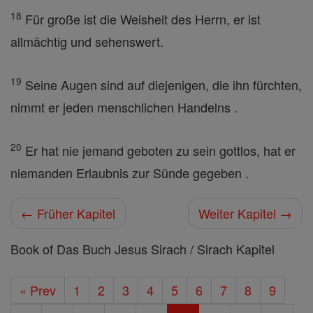
18
Für große ist die Weisheit des Herrn, er ist
allmächtig und sehenswert.
19
Seine Augen sind auf diejenigen, die ihn fürchten,
nimmt er jeden menschlichen Handelns .
20
Er hat nie jemand geboten zu sein gottlos, hat er
niemanden Erlaubnis zur Sünde gegeben .
← Früher Kapitel
Weiter Kapitel →
Book of Das Buch Jesus Sirach / Sirach Kapitel
« Prev
1
2
3
4
5
6
7
8
9