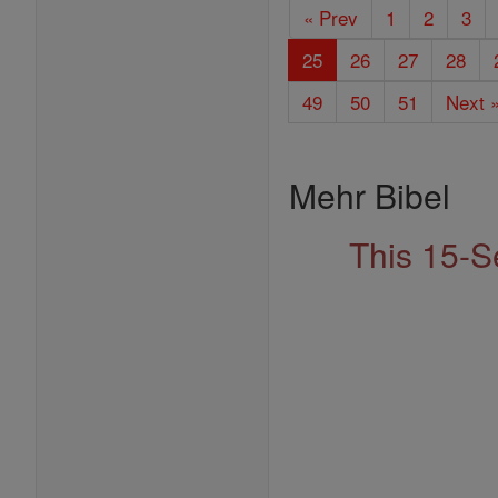
« Prev
1
2
3
25
26
27
28
49
50
51
Next 
Mehr Bibel
This 15-S