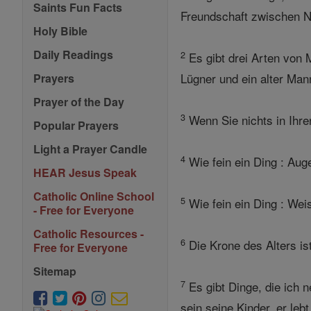
Saints Fun Facts
Freundschaft zwischen N
Holy Bible
Daily Readings
2
Es gibt drei Arten von 
Lügner und ein alter Man
Prayers
Prayer of the Day
3
Wenn Sie nichts in Ihre
Popular Prayers
Light a Prayer Candle
4
Wie fein ein Ding : Aug
HEAR Jesus Speak
Catholic Online School
5
Wie fein ein Ding : Wei
- Free for Everyone
Catholic Resources -
6
Die Krone des Alters ist 
Free for Everyone
Sitemap
7
Es gibt Dinge, die ich 
sein seine Kinder, er le