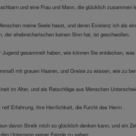
achbarn und eine Frau und Mann, die glücklich zusammen l
Menschen meine Seele hasst, und deren Existenz ich als ein 
n, der ehebrecherischen keinen Sinn hat, ist geschwollen.
r Jugend gesammelt haben, wie können Sie entdecken, was i
enmaß mit grauen Haaren, und Greise zu wissen, wie zu ber
sheit im Alter, und als Ratschläge aus Menschen Unterschei
reif Erfahrung, ihre Herrlichkeit, die Furcht des Herrn .
neun davon Streik mich so glücklich denken kann, und ein Zeh
bt den Untergang seiner Feinde zu sehen;