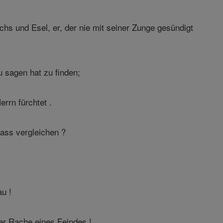
chs und Esel, er, der nie mit seiner Zunge gesündigt
 sagen hat zu finden;
errn fürchtet .
dass vergleichen ?
au !
er Rache eines Feindes !