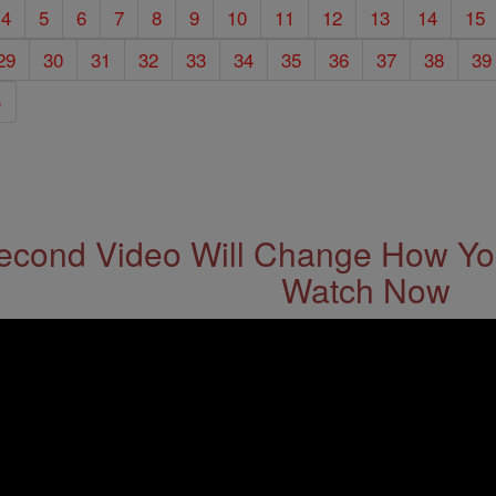
4
5
6
7
8
9
10
11
12
13
14
15
29
30
31
32
33
34
35
36
37
38
39
»
econd Video Will Change How You
Watch Now