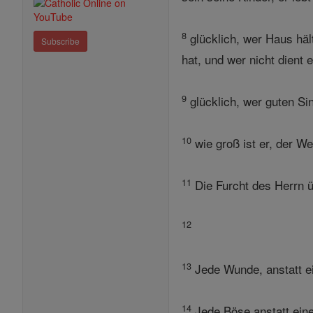
8
glücklich, wer Haus häl
Subscribe
hat, und wer nicht dient 
9
glücklich, wer guten Si
10
wie groß ist er, der Wei
11
Die Furcht des Herrn ü
12
13
Jede Wunde, anstatt ei
14
Jede Böse anstatt eine