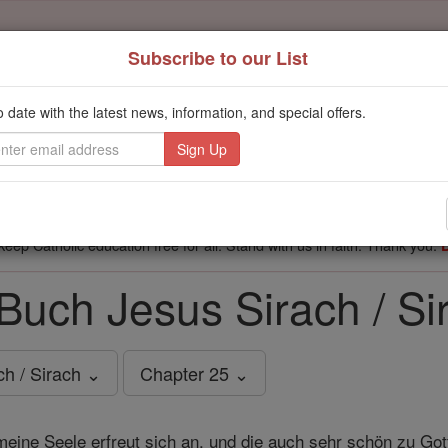
Subscribe to our List
't scroll past this
o date with the latest news, information, and special offers.
Dear readers, Catholic Online was
for our 
de-platformed by Shopify
Catholic Online School, Prayer Candles, and Catholic Online Le
. Our founders, 
million students and millions of families worldwide
this mission. But fewer than 2% of readers donate. If everyone gave ju
keep Catholic education free for all. Stand with us in faith. Thank you.
Buch Jesus Sirach / Sir
h / Sirach ⌄
Chapter 25 ⌄
 meine Seele erfreut sich an, und die auch sehr schön zu Got