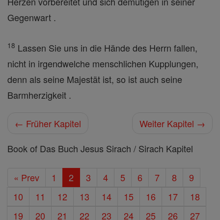
Herzen vorbereitet und sich demütigen in seiner
Gegenwart .
18
Lassen Sie uns in die Hände des Herrn fallen,
nicht in irgendwelche menschlichen Kupplungen,
denn als seine Majestät ist, so ist auch seine
Barmherzigkeit .
← Früher Kapitel
Weiter Kapitel →
Book of Das Buch Jesus Sirach / Sirach Kapitel
« Prev
1
2
3
4
5
6
7
8
9
10
11
12
13
14
15
16
17
18
19
20
21
22
23
24
25
26
27