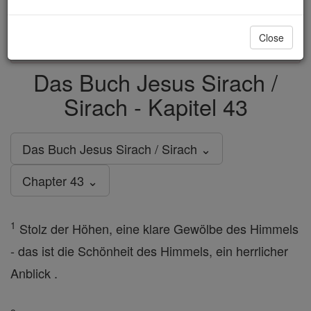
just
, we could rebuild stronger
$5, the cost of a coffee
and keep Catholic education free for all. Stand with us
Close
in faith. Thank you.
DONATE TODAY >
Das Buch Jesus Sirach /
Sirach - Kapitel 43
Das Buch Jesus Sirach / Sirach ⌄
Chapter 43 ⌄
1
Stolz der Höhen, eine klare Gewölbe des Himmels
- das ist die Schönheit des Himmels, ein herrlicher
Anblick .