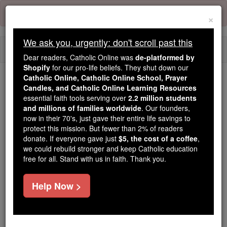
Skip
Error:
No page
to
×
content
We ask you, urgently: don't scroll past this
Togg
Dear readers, Catholic Online was
de-platformed by
navi
Shopify
for our pro-life beliefs. They shut down our
Catholic Online, Catholic Online School, Prayer
We ask you, urgently: don't scroll past this
Candles, and Catholic Online Learning Resources
essential faith tools serving over
2.2 million students
Dear readers, Catholic Online
and millions of families worldwide
. Our founders,
now in their 70's, just gave their entire life savings to
was
de-platformed by Shopify
protect this mission. But fewer than 2% of readers
for our pro-life beliefs. They
donate. If everyone gave just
$5, the cost of a coffee
,
shut down our
Catholic
we could rebuild stronger and keep Catholic education
Online, Catholic Online School, Prayer Candles, and
free for all. Stand with us in faith. Thank you.
essential faith
Catholic Online Learning Resources
tools serving over
2.2 million students and millions of
Help Now >
. Our founders, now in their 70's,
families worldwide
just gave their entire life savings to protect this mission.
But fewer than 2% of readers donate. If everyone gave