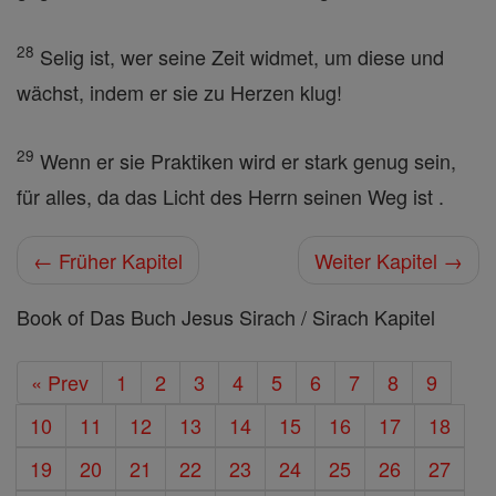
28
Selig ist, wer seine Zeit widmet, um diese und
wächst, indem er sie zu Herzen klug!
29
Wenn er sie Praktiken wird er stark genug sein,
für alles, da das Licht des Herrn seinen Weg ist .
← Früher Kapitel
Weiter Kapitel →
Book of Das Buch Jesus Sirach / Sirach Kapitel
« Prev
1
2
3
4
5
6
7
8
9
10
11
12
13
14
15
16
17
18
19
20
21
22
23
24
25
26
27