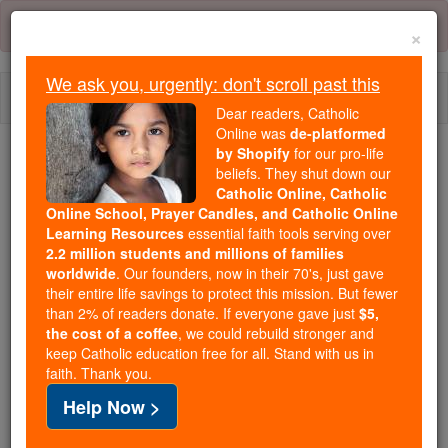
Skip
Error:
No page
to
×
content
We ask you, urgently: don't scroll past this
Togg
Dear readers, Catholic
navi
Online was
de-platformed
by Shopify
for our pro-life
Trending:
beliefs. They shut down our
Catholic Online, Catholic
Daily Reading for Thursday, October ...
Online School, Prayer Candles, and Catholic Online
Today's Reading
The Mysteries of the Rosary
Learning Resources
essential faith tools serving over
2.2 million students and millions of families
worldwide
. Our founders, now in their 70's, just gave
Die Sprüche - Kapitel 3
their entire life savings to protect this mission. But fewer
than 2% of readers donate. If everyone gave just
$5,
the cost of a coffee
, we could rebuild stronger and
keep Catholic education free for all. Stand with us in
Die Sprüche ⌄
Chapter 3 ⌄
faith. Thank you.
Help Now >
1
Mein Kind, vergiss meine Lehre, und dein Herz