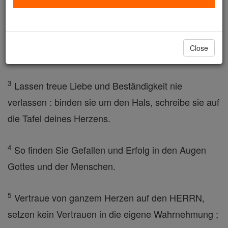
behalte meine Prinzipien ,
2
da sie erhöht Ihre Länge der Tage, Ihre Jahre des
Close
Lebens und Ihr Wohlbefinden .
3
Lassen treue Liebe und Beständigkeit nie
verlassen : binden sie um den Hals, schreibe sie auf
die Tafel deines Herzens.
4
So finden Sie Gefallen und Erfolg in den Augen
Gottes und der Menschen.
5
Vertraue von ganzem Herzen auf den HERRN,
setzen kein Vertrauen in die eigene Wahrnehmung ;