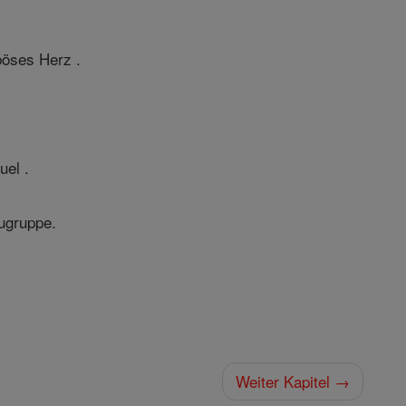
böses Herz .
uel .
augruppe.
Weiter Kapitel →