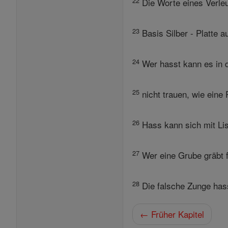
22
Die Worte eines Verleu
23
Basis Silber - Platte a
24
Wer hasst kann es in de
25
nicht trauen, wie eine
26
Hass kann sich mit Lis
27
Wer eine Grube gräbt fäl
28
Die falsche Zunge hass
← Früher Kapitel