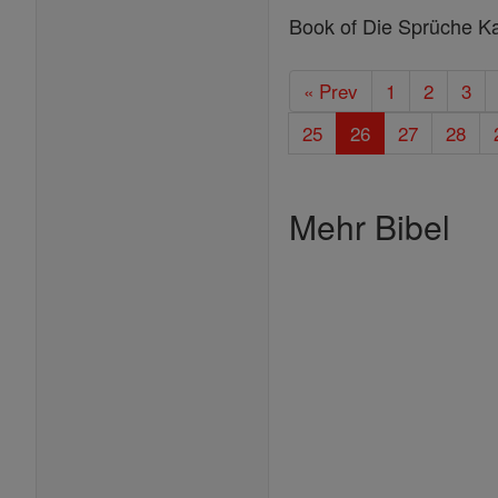
Book of Die Sprüche Ka
« Prev
1
2
3
25
26
27
28
Mehr Bibel