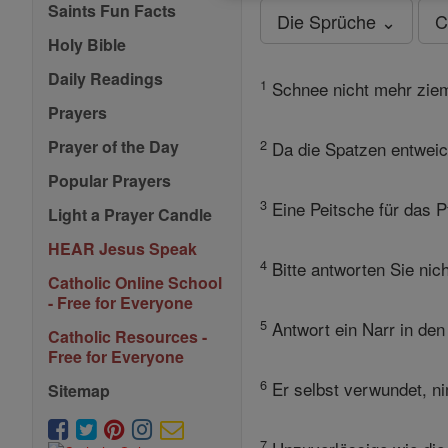
Saints Fun Facts
Die Sprüche ⌄
C
Holy Bible
Daily Readings
1
Schnee nicht mehr ziemt
Prayers
2
Prayer of the Day
Da die Spatzen entweich
Popular Prayers
3
Eine Peitsche für das P
Light a Prayer Candle
HEAR Jesus Speak
4
Bitte antworten Sie nic
Catholic Online School
- Free for Everyone
5
Antwort ein Narr in den 
Catholic Resources -
Free for Everyone
6
Er selbst verwundet, n
Sitemap
7