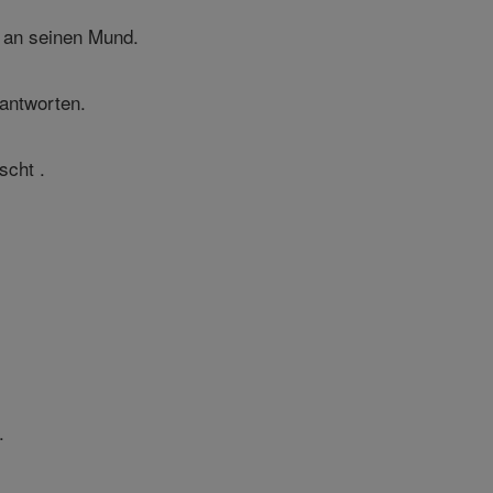
r an seinen Mund.
antworten.
scht .
.