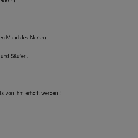
Narren.
den Mund des Narren.
 und Säufer .
s von ihm erhofft werden !