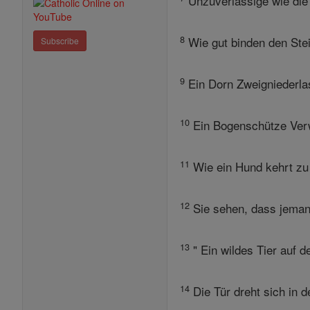
Unzuverlässige wie die 
8
Wie gut binden den Stei
Subscribe
9
Ein Dorn Zweigniederlas
10
Ein Bogenschütze Verwu
11
Wie ein Hund kehrt zu 
12
Sie sehen, dass jemand
13
" Ein wildes Tier auf d
14
Die Tür dreht sich in d