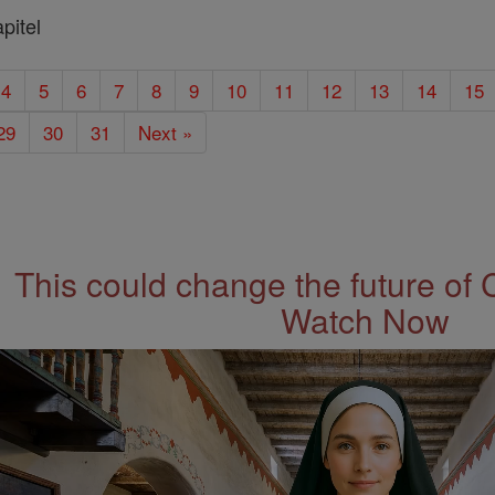
pitel
4
5
6
7
8
9
10
11
12
13
14
15
29
30
31
Next »
This could change the future of 
Watch Now