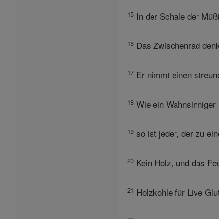
15
In der Schale der Müßi
16
Das Zwischenrad denkt 
17
Er nimmt einen streune
18
Wie ein Wahnsinniger H
19
so ist jeder, der zu ei
20
Kein Holz, und das Feue
21
Holzkohle für Live Glut