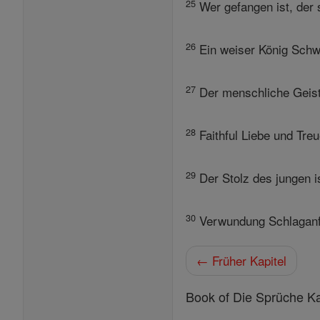
25
Wer gefangen ist, der 
26
Ein weiser König Schw
27
Der menschliche Geist 
28
Faithful Liebe und Tre
29
Der Stolz des jungen i
30
Verwundung Schlaganfäl
← Früher Kapitel
Book of Die Sprüche Ka