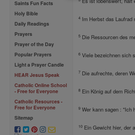
Es ist lobenswert, halt 
Saints Fun Facts
Holy Bible
4
Im Herbst das Laufrad ni
Daily Readings
Prayers
5
Die Ressourcen des mens
Prayer of the Day
6
Popular Prayers
Viele bezeichnen sich s
Light a Prayer Candle
7
Die aufrechte, deren We
HEAR Jesus Speak
Catholic Online School
8
Ein König auf dem Richte
- Free for Everyone
Catholic Resources -
Free for Everyone
9
Wer kann sagen : "Ich h
Sitemap
10
Ein Gewicht hier, der 