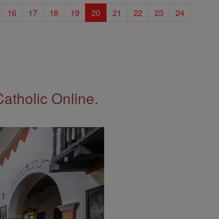
16
17
18
19
20
21
22
23
24
Catholic Online.