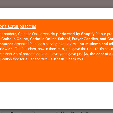
Daily Reading for Thursday, October ...
Today's Reading
't scroll past this
ies of the Rosary
ar readers, Catholic Online was
de-platformed by Shopify
for our pro
r
Catholic Online, Catholic Online School, Prayer Candles, and Ca
sources
essential faith tools serving over
2.2 million students and mi
Die Sprüche - Kap
rldwide
. Our founders, now in their 70's, just gave their entire life savi
er than 2% of readers donate. If everyone gave just
$5, the cost of a
cation free for all. Stand with us in faith. Thank you.
hapter 20 ⌄
Schnaps Rowdy ; unklug ist jemand wen verführt .
öwen ist der Zorn eines Königs, wer provoziert ihn Sünden 