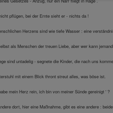
eines Gesetzes - Anzug, nur ein Narr fliegt in Rage .
cht pflügen, bei der Ernte sieht er - nichts da !
chlichen Herzens sind wie tiefe Wasser : eine verständnisv
elbst als Menschen der treuen Liebe, aber wer kann jemand 
ge sind untadelig - segnete die Kinder, die nach uns komme
rstuhl mit einem Blick thront streut alles, was böse ist.
abe mein Herz rein, ich bin von meiner Sünde gereinigt ' ?
andere dort, hier eine Maßnahme, gibt es eine andere : beide