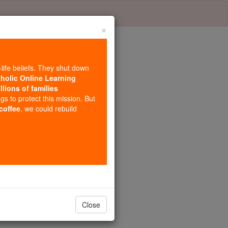
×
-life beliefs. They shut down
tholic Online Learning
llions of families
itel 20
ngs to protect this mission. But
 coffee
, we could rebuild
gegen sich .
Close