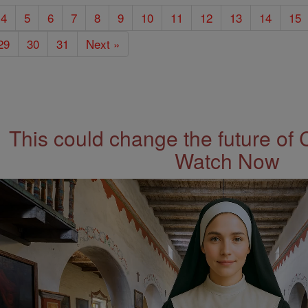
4
5
6
7
8
9
10
11
12
13
14
15
29
30
31
Next »
This could change the future of 
Watch Now