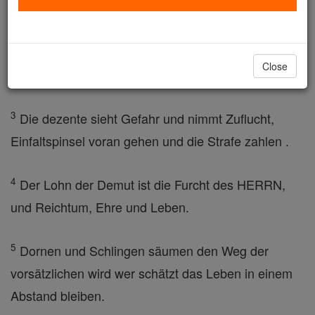
um Silber und Gold.
2
Reiche und Arme reiben Schultern, der HERR hat
Close
sie beide gemacht .
3
Die dezente sieht Gefahr und nimmt Zuflucht,
Einfaltspinsel voran gehen und die Strafe zahlen .
4
Der Lohn der Demut ist die Furcht des HERRN,
und Reichtum, Ehre und Leben.
5
Dornen und Schlingen säumen den Weg der
vorsätzlichen wird wer schätzt das Leben in einem
Abstand bleiben.