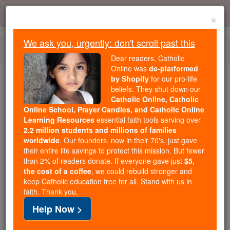
Skip
Error:
No page
to
×
content
We ask you, urgently: don't scroll past this
Togg
Dear readers, Catholic
navi
Online was
de-platformed
by Shopify
for our pro-life
Trending:
beliefs. They shut down our
Catholic Online, Catholic
Daily Reading for Thursday, October ...
Online School, Prayer Candles, and Catholic Online
Today's Reading
The Mysteries of the Rosary
Learning Resources
essential faith tools serving over
2.2 million students and millions of families
worldwide
. Our founders, now in their 70's, just gave
Die Sprüche - Kapitel 22
their entire life savings to protect this mission. But fewer
than 2% of readers donate. If everyone gave just
$5,
the cost of a coffee
, we could rebuild stronger and
keep Catholic education free for all. Stand with us in
Die Sprüche ⌄
Chapter 22 ⌄
faith. Thank you.
Help Now >
1
Ruhm ist vorzuziehen, großen Reichtum, Gunst,