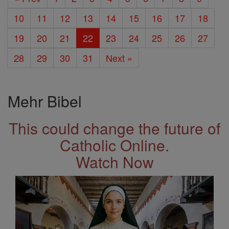
10
11
12
13
14
15
16
17
18
19
20
21
22
23
24
25
26
27
28
29
30
31
Next »
Mehr Bibel
This could change the future of
Catholic Online.
Watch Now