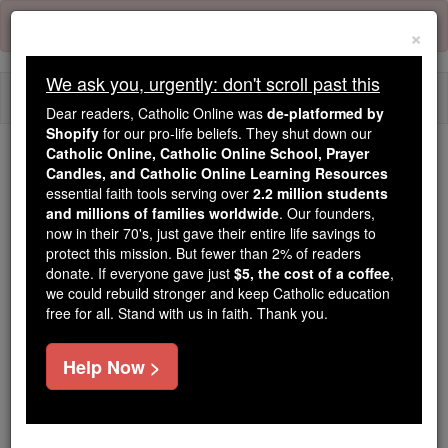
Skip
Error:
No page
to
×
content
We ask you, urgently: don't scroll past this
Togg
Dear readers, Catholic Online was
de-platformed by
navi
Shopify
for our pro-life beliefs. They shut down our
Catholic Online, Catholic Online School, Prayer
Trending:
Candles, and Catholic Online Learning Resources
essential faith tools serving over
2.2 million students
Daily Reading for Thursday, October ...
and millions of families worldwide
. Our founders,
Today's Reading
The Mysteries of the Rosary
now in their 70's, just gave their entire life savings to
protect this mission. But fewer than 2% of readers
donate. If everyone gave just
$5, the cost of a coffee
,
Die Sprüche - Kapitel 18
we could rebuild stronger and keep Catholic education
free for all. Stand with us in faith. Thank you.
Die Sprüche ⌄
Chapter 18 ⌄
Help Now >
1
Wer lebt allein folgt privaten Launen, und wird