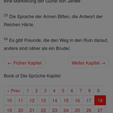
eine Markierung der Gunst von Jahwe .
23
Die Sprache der Armen Bitten, die Antwort der
Reichen Härte.
24
Es gibt Freunde, die den Weg in den Ruin darauf,
andere sind näher als ein Bruder.
← Früher Kapitel
Weiter Kapitel →
Book of Die Sprüche Kapitel
« Prev
1
2
3
4
5
6
7
8
9
10
11
12
13
14
15
16
17
18
19
20
21
22
23
24
25
26
27