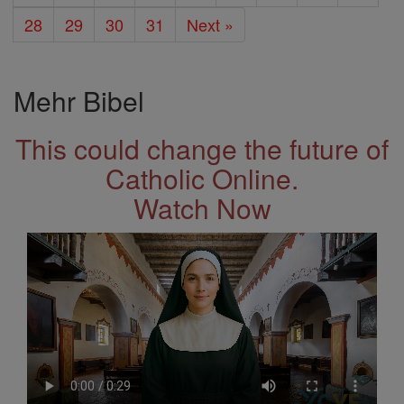
28
29
30
31
Next »
Mehr Bibel
This could change the future of
Catholic Online.
Watch Now