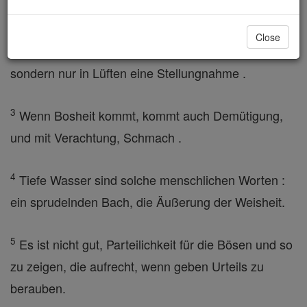
durch Beratung jeglicher Art verärgert .
Close
2
Ein Narr kommt keine Freude in Verständnis,
sondern nur in Lüften eine Stellungnahme .
3
Wenn Bosheit kommt, kommt auch Demütigung,
und mit Verachtung, Schmach .
4
Tiefe Wasser sind solche menschlichen Worten :
ein sprudelnden Bach, die Äußerung der Weisheit.
5
Es ist nicht gut, Parteilichkeit für die Bösen und so
zu zeigen, die aufrecht, wenn geben Urteils zu
berauben.