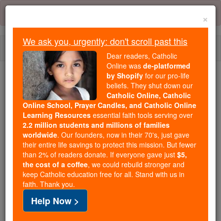
Skip
Error:
No page
to
×
content
We ask you, urgently: don't scroll past this
Togg
Dear readers, Catholic
navi
Online was
de-platformed
by Shopify
for our pro-life
We ask you, urgently: don't scroll past this
beliefs. They shut down our
Catholic Online, Catholic
Dear readers, Catholic Online
Online School, Prayer Candles, and Catholic Online
Learning Resources
essential faith tools serving over
was
de-platformed by Shopify
2.2 million students and millions of families
for our pro-life beliefs. They
worldwide
. Our founders, now in their 70's, just gave
shut down our
Catholic
their entire life savings to protect this mission. But fewer
Online, Catholic Online School, Prayer Candles, and
than 2% of readers donate. If everyone gave just
$5,
the cost of a coffee
, we could rebuild stronger and
essential faith
Catholic Online Learning Resources
keep Catholic education free for all. Stand with us in
tools serving over
2.2 million students and millions of
faith. Thank you.
. Our founders, now in their 70's,
families worldwide
Help Now >
just gave their entire life savings to protect this mission.
But fewer than 2% of readers donate. If everyone gave