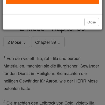
just
, we could rebuild stronger
$5, the cost of a coffee
and keep Catholic education free for all. Stand with us
in faith. Thank you.
DONATE TODAY >
Close
2 Mose - Kapitel 39
2 Mose ⌄
Chapter 39 ⌄
1
Von den violett- lila, rot - lila und purpur
Materialien, machten sie die liturgischen Gewänder
für den Dienst im Heiligtum. Sie machten die
heiligen Gewänder für Aaron, wie der HERR Mose
befohlen hatte .
2
Sie machten den Leibrock von Gold, violett- lila,